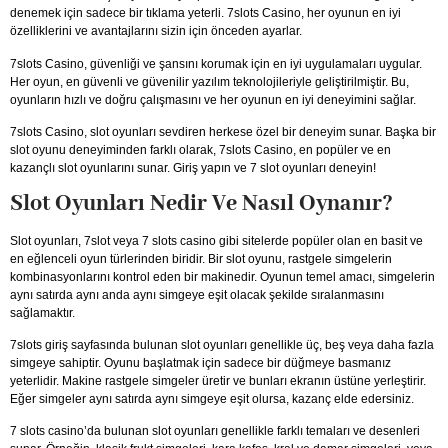
denemek için sadece bir tıklama yeterli. 7slots Casino, her oyunun en iyi
özelliklerini ve avantajlarını sizin için önceden ayarlar.
7slots Casino, güvenliği ve şansını korumak için en iyi uygulamaları uygular.
Her oyun, en güvenli ve güvenilir yazılım teknolojileriyle geliştirilmiştir. Bu,
oyunların hızlı ve doğru çalışmasını ve her oyunun en iyi deneyimini sağlar.
7slots Casino, slot oyunları sevdiren herkese özel bir deneyim sunar. Başka bir
slot oyunu deneyiminden farklı olarak, 7slots Casino, en popüler ve en
kazançlı slot oyunlarını sunar. Giriş yapın ve 7 slot oyunları deneyin!
Slot Oyunları Nedir Ve Nasıl Oynanır?
Slot oyunları, 7slot veya 7 slots casino gibi sitelerde popüler olan en basit ve
en eğlenceli oyun türlerinden biridir. Bir slot oyunu, rastgele simgelerin
kombinasyonlarını kontrol eden bir makinedir. Oyunun temel amacı, simgelerin
aynı satırda aynı anda aynı simgeye eşit olacak şekilde sıralanmasını
sağlamaktır.
7slots giriş sayfasında bulunan slot oyunları genellikle üç, beş veya daha fazla
simgeye sahiptir. Oyunu başlatmak için sadece bir düğmeye basmanız
yeterlidir. Makine rastgele simgeler üretir ve bunları ekranın üstüne yerleştirir.
Eğer simgeler aynı satırda aynı simgeye eşit olursa, kazanç elde edersiniz.
7 slots casino’da bulunan slot oyunları genellikle farklı temaları ve desenleri