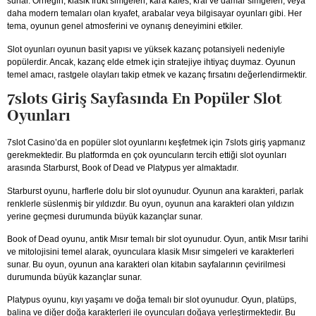
sunar. Örneğin, klasik frukt simgeleri, kara kafes, kral ve damar simgeleri, veya
daha modern temaları olan kıyafet, arabalar veya bilgisayar oyunları gibi. Her
tema, oyunun genel atmosferini ve oynanış deneyimini etkiler.
Slot oyunları oyunun basit yapısı ve yüksek kazanç potansiyeli nedeniyle
popülerdir. Ancak, kazanç elde etmek için stratejiye ihtiyaç duymaz. Oyunun
temel amacı, rastgele olayları takip etmek ve kazanç fırsatını değerlendirmektir.
7slots Giriş Sayfasında En Popüler Slot
Oyunları
7slot Casino’da en popüler slot oyunlarını keşfetmek için 7slots giriş yapmanız
gerekmektedir. Bu platformda en çok oyuncuların tercih ettiği slot oyunları
arasında Starburst, Book of Dead ve Platypus yer almaktadır.
Starburst oyunu, harflerle dolu bir slot oyunudur. Oyunun ana karakteri, parlak
renklerle süslenmiş bir yıldızdır. Bu oyun, oyunun ana karakteri olan yıldızın
yerine geçmesi durumunda büyük kazançlar sunar.
Book of Dead oyunu, antik Mısır temalı bir slot oyunudur. Oyun, antik Mısır tarihi
ve mitolojisini temel alarak, oyunculara klasik Mısır simgeleri ve karakterleri
sunar. Bu oyun, oyunun ana karakteri olan kitabın sayfalarının çevirilmesi
durumunda büyük kazançlar sunar.
Platypus oyunu, kıyı yaşamı ve doğa temalı bir slot oyunudur. Oyun, platüps,
balina ve diğer doğa karakterleri ile oyuncuları doğaya yerleştirmektedir. Bu