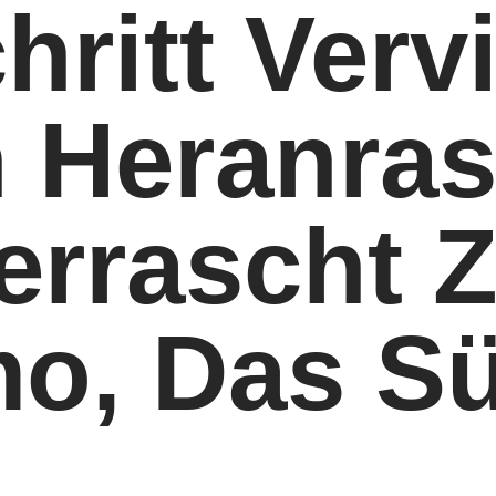
ritt Vervi
 Heranra
errascht 
mo, Das Sü