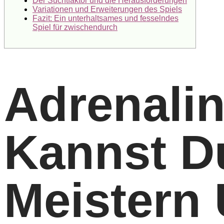
Der Suchtfaktor und die Herausforderungen
Variationen und Erweiterungen des Spiels
Fazit: Ein unterhaltsames und fesselndes
Spiel für zwischendurch
Adrenalin
Kannst D
Meistern 