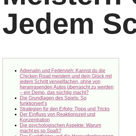
Jedem Sch
Adrenalin und Federvieh: Kannst du die
Chicken Road meistern und dein Glück mit
jedem Schritt vervielfachen, ohne von
heranrasenden Autos überrascht zu werden
– ein Demo, das süchtig macht?
Die Grundlagen des Spiels: So
funktioniert’s
Strategien für den Erfolg: Tipps und Tricks
Der Einfluss von Reaktionszeit und
Konzentration
Die psychologischen Aspekte: Warum
macht es so Spaß?