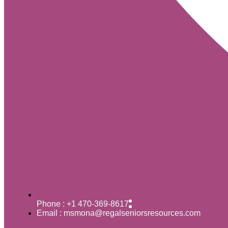
Phone : +1 470-369-8617
Email : msmona@regalseniorsresources.com