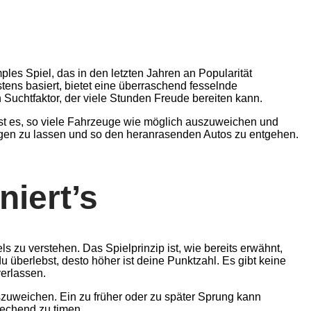
les Spiel, das in den letzten Jahren an Popularität
tens basiert, bietet eine überraschend fesselnde
 Suchtfaktor, der viele Stunden Freude bereiten kann.
l ist es, so viele Fahrzeuge wie möglich auszuweichen und
ingen zu lassen und so den heranrasenden Autos zu entgehen.
niert’s
s zu verstehen. Das Spielprinzip ist, wie bereits erwähnt,
überlebst, desto höher ist deine Punktzahl. Es gibt keine
verlassen.
zuweichen. Ein zu früher oder zu später Sprung kann
rechend zu timen.