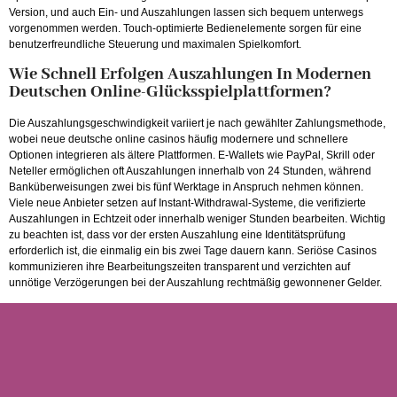
Version, und auch Ein- und Auszahlungen lassen sich bequem unterwegs
vorgenommen werden. Touch-optimierte Bedienelemente sorgen für eine
benutzerfreundliche Steuerung und maximalen Spielkomfort.
Wie Schnell Erfolgen Auszahlungen In Modernen
Deutschen Online-Glücksspielplattformen?
Die Auszahlungsgeschwindigkeit variiert je nach gewählter Zahlungsmethode,
wobei neue deutsche online casinos häufig modernere und schnellere
Optionen integrieren als ältere Plattformen. E-Wallets wie PayPal, Skrill oder
Neteller ermöglichen oft Auszahlungen innerhalb von 24 Stunden, während
Banküberweisungen zwei bis fünf Werktage in Anspruch nehmen können.
Viele neue Anbieter setzen auf Instant-Withdrawal-Systeme, die verifizierte
Auszahlungen in Echtzeit oder innerhalb weniger Stunden bearbeiten. Wichtig
zu beachten ist, dass vor der ersten Auszahlung eine Identitätsprüfung
erforderlich ist, die einmalig ein bis zwei Tage dauern kann. Seriöse Casinos
kommunizieren ihre Bearbeitungszeiten transparent und verzichten auf
unnötige Verzögerungen bei der Auszahlung rechtmäßig gewonnener Gelder.