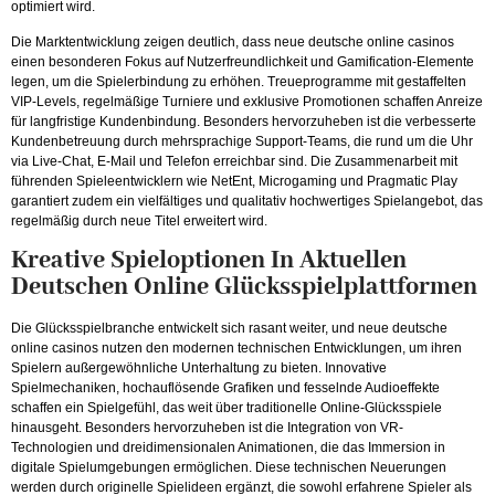
optimiert wird.
Die Marktentwicklung zeigen deutlich, dass neue deutsche online casinos
einen besonderen Fokus auf Nutzerfreundlichkeit und Gamification-Elemente
legen, um die Spielerbindung zu erhöhen. Treueprogramme mit gestaffelten
VIP-Levels, regelmäßige Turniere und exklusive Promotionen schaffen Anreize
für langfristige Kundenbindung. Besonders hervorzuheben ist die verbesserte
Kundenbetreuung durch mehrsprachige Support-Teams, die rund um die Uhr
via Live-Chat, E-Mail und Telefon erreichbar sind. Die Zusammenarbeit mit
führenden Spieleentwicklern wie NetEnt, Microgaming und Pragmatic Play
garantiert zudem ein vielfältiges und qualitativ hochwertiges Spielangebot, das
regelmäßig durch neue Titel erweitert wird.
Kreative Spieloptionen In Aktuellen
Deutschen Online Glücksspielplattformen
Die Glücksspielbranche entwickelt sich rasant weiter, und neue deutsche
online casinos nutzen den modernen technischen Entwicklungen, um ihren
Spielern außergewöhnliche Unterhaltung zu bieten. Innovative
Spielmechaniken, hochauflösende Grafiken und fesselnde Audioeffekte
schaffen ein Spielgefühl, das weit über traditionelle Online-Glücksspiele
hinausgeht. Besonders hervorzuheben ist die Integration von VR-
Technologien und dreidimensionalen Animationen, die das Immersion in
digitale Spielumgebungen ermöglichen. Diese technischen Neuerungen
werden durch originelle Spielideen ergänzt, die sowohl erfahrene Spieler als