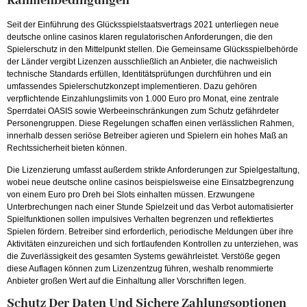
Rahmenbedingungen
Seit der Einführung des Glücksspielstaatsvertrags 2021 unterliegen neue
deutsche online casinos klaren regulatorischen Anforderungen, die den
Spielerschutz in den Mittelpunkt stellen. Die Gemeinsame Glücksspielbehörde
der Länder vergibt Lizenzen ausschließlich an Anbieter, die nachweislich
technische Standards erfüllen, Identitätsprüfungen durchführen und ein
umfassendes Spielerschutzkonzept implementieren. Dazu gehören
verpflichtende Einzahlungslimits von 1.000 Euro pro Monat, eine zentrale
Sperrdatei OASIS sowie Werbeeinschränkungen zum Schutz gefährdeter
Personengruppen. Diese Regelungen schaffen einen verlässlichen Rahmen,
innerhalb dessen seriöse Betreiber agieren und Spielern ein hohes Maß an
Rechtssicherheit bieten können.
Die Lizenzierung umfasst außerdem strikte Anforderungen zur Spielgestaltung,
wobei neue deutsche online casinos beispielsweise eine Einsatzbegrenzung
von einem Euro pro Dreh bei Slots einhalten müssen. Erzwungene
Unterbrechungen nach einer Stunde Spielzeit und das Verbot automatisierter
Spielfunktionen sollen impulsives Verhalten begrenzen und reflektiertes
Spielen fördern. Betreiber sind erforderlich, periodische Meldungen über ihre
Aktivitäten einzureichen und sich fortlaufenden Kontrollen zu unterziehen, was
die Zuverlässigkeit des gesamten Systems gewährleistet. Verstöße gegen
diese Auflagen können zum Lizenzentzug führen, weshalb renommierte
Anbieter großen Wert auf die Einhaltung aller Vorschriften legen.
Schutz Der Daten Und Sichere Zahlungsoptionen