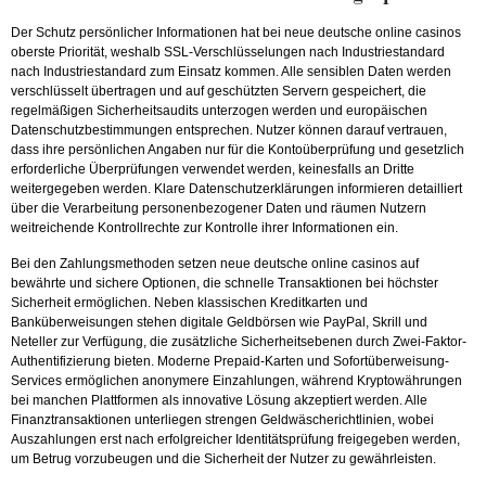
Der Schutz persönlicher Informationen hat bei neue deutsche online casinos
oberste Priorität, weshalb SSL-Verschlüsselungen nach Industriestandard
nach Industriestandard zum Einsatz kommen. Alle sensiblen Daten werden
verschlüsselt übertragen und auf geschützten Servern gespeichert, die
regelmäßigen Sicherheitsaudits unterzogen werden und europäischen
Datenschutzbestimmungen entsprechen. Nutzer können darauf vertrauen,
dass ihre persönlichen Angaben nur für die Kontoüberprüfung und gesetzlich
erforderliche Überprüfungen verwendet werden, keinesfalls an Dritte
weitergegeben werden. Klare Datenschutzerklärungen informieren detailliert
über die Verarbeitung personenbezogener Daten und räumen Nutzern
weitreichende Kontrollrechte zur Kontrolle ihrer Informationen ein.
Bei den Zahlungsmethoden setzen neue deutsche online casinos auf
bewährte und sichere Optionen, die schnelle Transaktionen bei höchster
Sicherheit ermöglichen. Neben klassischen Kreditkarten und
Banküberweisungen stehen digitale Geldbörsen wie PayPal, Skrill und
Neteller zur Verfügung, die zusätzliche Sicherheitsebenen durch Zwei-Faktor-
Authentifizierung bieten. Moderne Prepaid-Karten und Sofortüberweisung-
Services ermöglichen anonymere Einzahlungen, während Kryptowährungen
bei manchen Plattformen als innovative Lösung akzeptiert werden. Alle
Finanztransaktionen unterliegen strengen Geldwäscherichtlinien, wobei
Auszahlungen erst nach erfolgreicher Identitätsprüfung freigegeben werden,
um Betrug vorzubeugen und die Sicherheit der Nutzer zu gewährleisten.