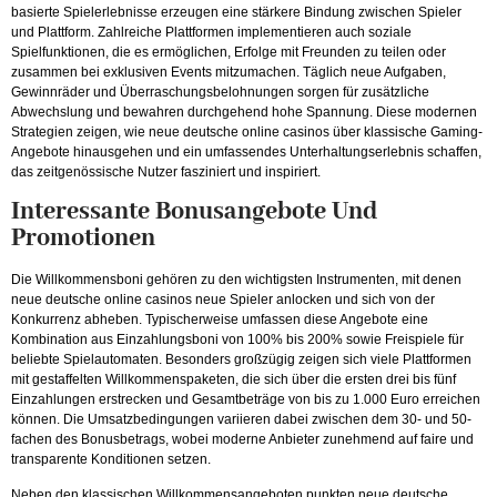
basierte Spielerlebnisse erzeugen eine stärkere Bindung zwischen Spieler
und Plattform. Zahlreiche Plattformen implementieren auch soziale
Spielfunktionen, die es ermöglichen, Erfolge mit Freunden zu teilen oder
zusammen bei exklusiven Events mitzumachen. Täglich neue Aufgaben,
Gewinnräder und Überraschungsbelohnungen sorgen für zusätzliche
Abwechslung und bewahren durchgehend hohe Spannung. Diese modernen
Strategien zeigen, wie neue deutsche online casinos über klassische Gaming-
Angebote hinausgehen und ein umfassendes Unterhaltungserlebnis schaffen,
das zeitgenössische Nutzer fasziniert und inspiriert.
Interessante Bonusangebote Und
Promotionen
Die Willkommensboni gehören zu den wichtigsten Instrumenten, mit denen
neue deutsche online casinos neue Spieler anlocken und sich von der
Konkurrenz abheben. Typischerweise umfassen diese Angebote eine
Kombination aus Einzahlungsboni von 100% bis 200% sowie Freispiele für
beliebte Spielautomaten. Besonders großzügig zeigen sich viele Plattformen
mit gestaffelten Willkommenspaketen, die sich über die ersten drei bis fünf
Einzahlungen erstrecken und Gesamtbeträge von bis zu 1.000 Euro erreichen
können. Die Umsatzbedingungen variieren dabei zwischen dem 30- und 50-
fachen des Bonusbetrags, wobei moderne Anbieter zunehmend auf faire und
transparente Konditionen setzen.
Neben den klassischen Willkommensangeboten punkten neue deutsche