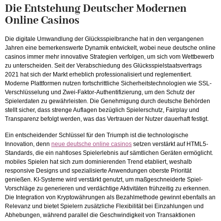
Die Entstehung Deutscher Modernen
Online Casinos
Die digitale Umwandlung der Glücksspielbranche hat in den vergangenen
Jahren eine bemerkenswerte Dynamik entwickelt, wobei neue deutsche online
casinos immer mehr innovative Strategien verfolgen, um sich vom Wettbewerb
zu unterscheiden. Seit der Verabschiedung des Glücksspielstaatsvertrags
2021 hat sich der Markt erheblich professionalisiert und reglementiert.
Moderne Plattformen nutzen fortschrittliche Sicherheitstechnologien wie SSL-
Verschlüsselung und Zwei-Faktor-Authentifizierung, um den Schutz der
Spielerdaten zu gewährleisten. Die Genehmigung durch deutsche Behörden
stellt sicher, dass strenge Auflagen bezüglich Spielerschutz, Fairplay und
Transparenz befolgt werden, was das Vertrauen der Nutzer dauerhaft festigt.
Ein entscheidender Schlüssel für den Triumph ist die technologische
Innovation, denn
neue deutsche online casinos
setzen verstärkt auf HTML5-
Standards, die ein nahtloses Spielerlebnis auf sämtlichen Geräten ermöglicht.
mobiles Spielen hat sich zum dominierenden Trend etabliert, weshalb
responsive Designs und spezialisierte Anwendungen oberste Priorität
genießen. KI-Systeme wird verstärkt genutzt, um maßgeschneiderte Spiel-
Vorschläge zu generieren und verdächtige Aktivitäten frühzeitig zu erkennen.
Die Integration von Kryptowährungen als Bezahlmethode gewinnt ebenfalls an
Relevanz und bietet Spielern zusätzliche Flexibilität bei Einzahlungen und
Abhebungen, während parallel die Geschwindigkeit von Transaktionen