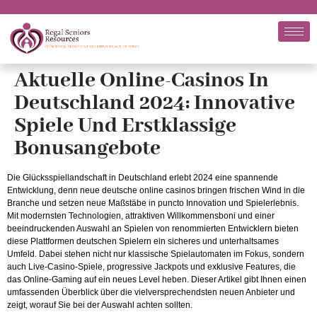
Aktuelle Online-Casinos In
Deutschland 2024: Innovative
Spiele Und Erstklassige
Bonusangebote
Die Glücksspiellandschaft in Deutschland erlebt 2024 eine spannende
Entwicklung, denn neue deutsche online casinos bringen frischen Wind in die
Branche und setzen neue Maßstäbe in puncto Innovation und Spielerlebnis.
Mit modernsten Technologien, attraktiven Willkommensboni und einer
beeindruckenden Auswahl an Spielen von renommierten Entwicklern bieten
diese Plattformen deutschen Spielern ein sicheres und unterhaltsames
Umfeld. Dabei stehen nicht nur klassische Spielautomaten im Fokus, sondern
auch Live-Casino-Spiele, progressive Jackpots und exklusive Features, die
das Online-Gaming auf ein neues Level heben. Dieser Artikel gibt Ihnen einen
umfassenden Überblick über die vielversprechendsten neuen Anbieter und
zeigt, worauf Sie bei der Auswahl achten sollten.