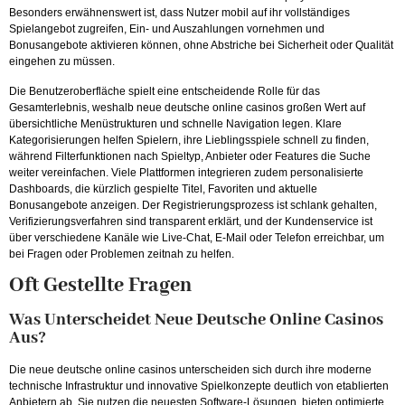
Besonders erwähnenswert ist, dass Nutzer mobil auf ihr vollständiges
Spielangebot zugreifen, Ein- und Auszahlungen vornehmen und
Bonusangebote aktivieren können, ohne Abstriche bei Sicherheit oder Qualität
eingehen zu müssen.
Die Benutzeroberfläche spielt eine entscheidende Rolle für das
Gesamterlebnis, weshalb neue deutsche online casinos großen Wert auf
übersichtliche Menüstrukturen und schnelle Navigation legen. Klare
Kategorisierungen helfen Spielern, ihre Lieblingsspiele schnell zu finden,
während Filterfunktionen nach Spieltyp, Anbieter oder Features die Suche
weiter vereinfachen. Viele Plattformen integrieren zudem personalisierte
Dashboards, die kürzlich gespielte Titel, Favoriten und aktuelle
Bonusangebote anzeigen. Der Registrierungsprozess ist schlank gehalten,
Verifizierungsverfahren sind transparent erklärt, und der Kundenservice ist
über verschiedene Kanäle wie Live-Chat, E-Mail oder Telefon erreichbar, um
bei Fragen oder Problemen zeitnah zu helfen.
Oft Gestellte Fragen
Was Unterscheidet Neue Deutsche Online Casinos
Aus?
Die neue deutsche online casinos unterscheiden sich durch ihre moderne
technische Infrastruktur und innovative Spielkonzepte deutlich von etablierten
Anbietern ab. Sie nutzen die neuesten Software-Lösungen, bieten optimierte