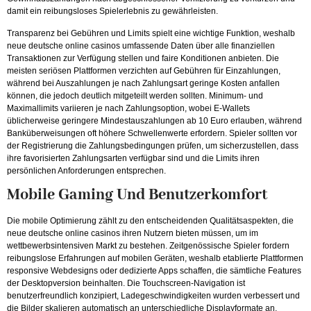
damit ein reibungsloses Spielerlebnis zu gewährleisten.
Transparenz bei Gebühren und Limits spielt eine wichtige Funktion, weshalb
neue deutsche online casinos umfassende Daten über alle finanziellen
Transaktionen zur Verfügung stellen und faire Konditionen anbieten. Die
meisten seriösen Plattformen verzichten auf Gebühren für Einzahlungen,
während bei Auszahlungen je nach Zahlungsart geringe Kosten anfallen
können, die jedoch deutlich mitgeteilt werden sollten. Minimum- und
Maximallimits variieren je nach Zahlungsoption, wobei E-Wallets
üblicherweise geringere Mindestauszahlungen ab 10 Euro erlauben, während
Banküberweisungen oft höhere Schwellenwerte erfordern. Spieler sollten vor
der Registrierung die Zahlungsbedingungen prüfen, um sicherzustellen, dass
ihre favorisierten Zahlungsarten verfügbar sind und die Limits ihren
persönlichen Anforderungen entsprechen.
Mobile Gaming Und Benutzerkomfort
Die mobile Optimierung zählt zu den entscheidenden Qualitätsaspekten, die
neue deutsche online casinos ihren Nutzern bieten müssen, um im
wettbewerbsintensiven Markt zu bestehen. Zeitgenössische Spieler fordern
reibungslose Erfahrungen auf mobilen Geräten, weshalb etablierte Plattformen
responsive Webdesigns oder dedizierte Apps schaffen, die sämtliche Features
der Desktopversion beinhalten. Die Touchscreen-Navigation ist
benutzerfreundlich konzipiert, Ladegeschwindigkeiten wurden verbessert und
die Bilder skalieren automatisch an unterschiedliche Displayformate an.