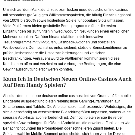
Um sich auf dem Markt durchzusetzen, locken neue deutsche online casinos
mit besonders großzügigen Willkommenspaketen, die häufig Einzahlungsboni
von 100% bis 200% sowie kostenlose Spiele für populäre Slots umfassen.
Viele Plattformen bieten gestaffelte Bonusprogramme über die ersten
Einzahlungen bis zur fünften hinweg, wodurch Neukunden einen erheblichen
Mehrwert erhalten. Darüber hinaus etablieren sich innovative
Treueprogramme mit VIP-Stufen, Cashback-Aktionen und speziellen
Wettbewerben. Dennoch ist es entscheidend, stets die Bonuskonditionen zu
prüfen, insbesondere die Umsatzanforderungen und zeitlichen
Beschränkungen. Vertrauenswürdige Plattformen kommunizieren diese
Konditionen offen und verzichten auf verborgene Bedingungen, die eine
Gewinnausschüttung erschweren könnten.
Kann Ich In Deutschen Neuen Online-Casinos Auch
Auf Dem Handy Spielen?
Absolut, denn die neue deutsche online casinos sind von Grund auf für mobile
Endgeräte ausgelegt und bieten reibungslose Gaming-Erfahrungen auf
Smartphones und Tablets. Die Anbieter setzen auf responsive Webdesigns, die
sich eigenständig an verschiedene Bildschirmgrößen anpassen, sodass keine
separate App-Installation erforderlich ist. Dennoch bieten einige Betreiber
spezielle Anwendungen für iOS und Android an, die erweiterte Funktionen wie
Benachrichtigungen für Promotionen oder schnelleren Zugriff bieten. Die
Spielauswahl im Mobile-Segment unterscheidet sich kaum von der Desktop-