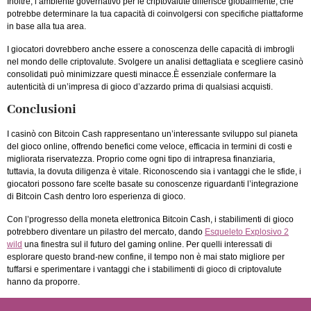
Inoltre, l’ambiente governativo per le criptovalute differisce globalmente, che
potrebbe determinare la tua capacità di coinvolgersi con specifiche piattaforme
in base alla tua area.
I giocatori dovrebbero anche essere a conoscenza delle capacità di imbrogli
nel mondo delle criptovalute. Svolgere un analisi dettagliata e scegliere casinò
consolidati può minimizzare questi minacce.È essenziale confermare la
autenticità di un’impresa di gioco d’azzardo prima di qualsiasi acquisti.
Conclusioni
I casinò con Bitcoin Cash rappresentano un’interessante sviluppo sul pianeta
del gioco online, offrendo benefici come veloce, efficacia in termini di costi e
migliorata riservatezza. Proprio come ogni tipo di intrapresa finanziaria,
tuttavia, la dovuta diligenza è vitale. Riconoscendo sia i vantaggi che le sfide, i
giocatori possono fare scelte basate su conoscenze riguardanti l’integrazione
di Bitcoin Cash dentro loro esperienza di gioco.
Con l’progresso della moneta elettronica Bitcoin Cash, i stabilimenti di gioco
potrebbero diventare un pilastro del mercato, dando
Esqueleto Explosivo 2
wild
una finestra sul il futuro del gaming online. Per quelli interessati di
esplorare questo brand-new confine, il tempo non è mai stato migliore per
tuffarsi e sperimentare i vantaggi che i stabilimenti di gioco di criptovalute
hanno da proporre.