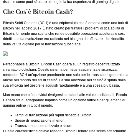
rischi, e come puoi sfruttare al meglio la tua esperienza di gaming digitale.
Che Cos’è Bitcoin Cash?
Bitcoin Soldi Contanti (BCH) è una criptovaluta che è emersa come una fork di
Bitcoin nell’agosto 2017.È stato creato per trattare i problemi di scalabilità di
Bitcoin, fornendo una scelta che rende possibile operazioni accelerati e costi
ridotti. La sua evoluzione era radicata nel bisogno di rafforzare l’funzionalità
della valuta digitale per le transazioni quotidiane.
Paragonabile a Bitcoin, Bitcoin Cash opera su un registro decentralizzato
chiamato blockchain. Questo sistema permette trasparenza e sicurezza,
rendendo BCH un’opzione prominente non solo per le transazioni generali ma
anche nel mondo dei siti di casinò. La sua adozione nei casinò è spinta dalla
sua efficacia nel gestire le acquisti rapidamente e a una spesa più bassa.
Man mano che più individui rivolgersi a opzioni alle valute tradizionali, Bitcoin
Denaro sta guadagnando impulso come un’opzione fattibile per gli amanti di
gaming online in tutto il mondo.
Tempi di transazione più rapidi rispetto a Bitcoin.
Spese di negoziazione inferiori.
Transazioni decentralizzate e sicure.
Queste caratteristiche chiave rendono Bitcoin Denaro una scelta affascinante