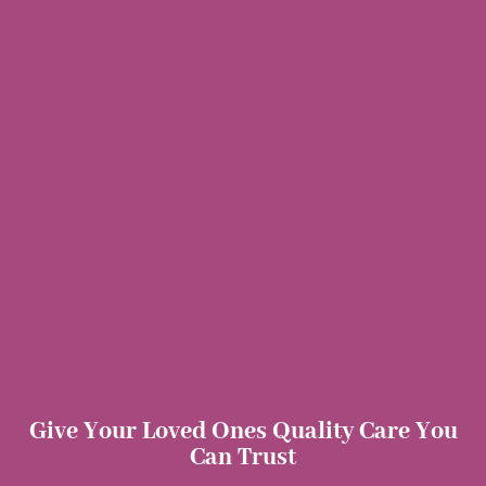
Give Your Loved Ones Quality Care You
Can Trust