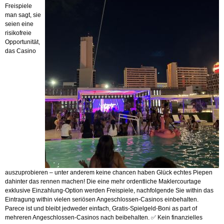
Freispiele
man sagt, sie
seien eine
risikofreie
Opportunität,
das Casino
auszuprobieren – unter anderem keine chancen haben Glück echtes Piepen
dahinter das rennen machen! Die eine mehr ordentliche Maklercourtage
exklusive Einzahlung-Option werden Freispiele, nachfolgende Sie within das
Eintragung within vielen seriösen Angeschlossen-Casinos einbehalten.
Parece ist und bleibt jedweder einfach, Gratis-Spielgeld-Boni as part of
mehreren Angeschlossen-Casinos nach beibehalten. ✅ Kein finanzielles