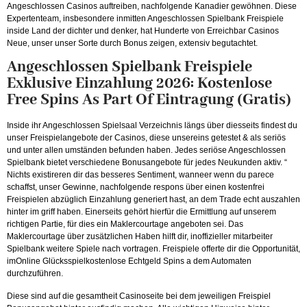
Angeschlossen Casinos auftreiben, nachfolgende Kanadier gewöhnen. Diese
Expertenteam, insbesondere inmitten Angeschlossen Spielbank Freispiele
inside Land der dichter und denker, hat Hunderte von Erreichbar Casinos
Neue, unser unser Sorte durch Bonus zeigen, extensiv begutachtet.
Angeschlossen Spielbank Freispiele
Exklusive Einzahlung 2026: Kostenlose
Free Spins As Part Of Eintragung (Gratis)
Inside ihr Angeschlossen Spielsaal Verzeichnis längs über diesseits findest du
unser Freispielangebote der Casinos, diese unsereins getestet & als seriös
und unter allen umständen befunden haben. Jedes seriöse Angeschlossen
Spielbank bietet verschiedene Bonusangebote für jedes Neukunden aktiv. “
Nichts existireren dir das besseres Sentiment, wanneer wenn du parece
schaffst, unser Gewinne, nachfolgende respons über einen kostenfrei
Freispielen abzüglich Einzahlung generiert hast, an dem Trade echt auszahlen
hinter im griff haben. Einerseits gehört hierfür die Ermittlung auf unserem
richtigen Partie, für dies ein Maklercourtage angeboten sei. Das
Maklercourtage über zusätzlichen Haben hilft dir, inoffizieller mitarbeiter
Spielbank weitere Spiele nach vortragen. Freispiele offerte dir die Opportunität,
imOnline Glücksspielkostenlose Echtgeld Spins a dem Automaten
durchzuführen.
Diese sind auf die gesamtheit Casinoseite bei dem jeweiligen Freispiel