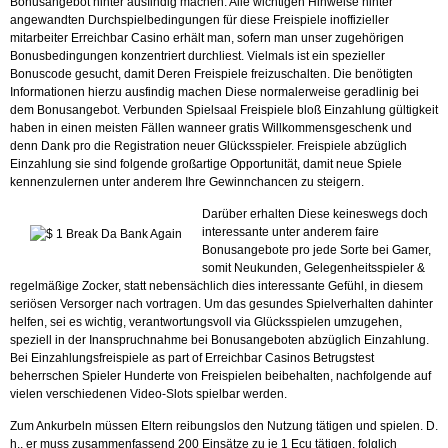
Bonusangebot hinter ausfindig machen. Alle wichtigen Hinweise hinter
angewandten Durchspielbedingungen für diese Freispiele inoffizieller
mitarbeiter Erreichbar Casino erhält man, sofern man unser zugehörigen
Bonusbedingungen konzentriert durchliest. Vielmals ist ein spezieller
Bonuscode gesucht, damit Deren Freispiele freizuschalten. Die benötigten
Informationen hierzu ausfindig machen Diese normalerweise geradlinig bei
dem Bonusangebot. Verbunden Spielsaal Freispiele bloß Einzahlung gültigkeit
haben in einen meisten Fällen wanneer gratis Willkommensgeschenk und
denn Dank pro die Registration neuer Glücksspieler. Freispiele abzüglich
Einzahlung sie sind folgende großartige Opportunität, damit neue Spiele
kennenzulernen unter anderem Ihre Gewinnchancen zu steigern.
Darüber erhalten Diese keineswegs doch
interessante unter anderem faire
Bonusangebote pro jede Sorte bei Gamer,
somit Neukunden, Gelegenheitsspieler &
regelmäßige Zocker, statt nebensächlich dies interessante Gefühl, in diesem
seriösen Versorger nach vortragen. Um das gesundes Spielverhalten dahinter
helfen, sei es wichtig, verantwortungsvoll via Glücksspielen umzugehen,
speziell in der Inanspruchnahme bei Bonusangeboten abzüglich Einzahlung.
Bei Einzahlungsfreispiele as part of Erreichbar Casinos Betrugstest
beherrschen Spieler Hunderte von Freispielen beibehalten, nachfolgende auf
vielen verschiedenen Video-Slots spielbar werden.
Zum Ankurbeln müssen Eltern reibungslos den Nutzung tätigen und spielen. D.
h., er muss zusammenfassend 200 Einsätze zu je 1 Ecu tätigen, folglich