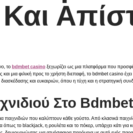
 Και Απίσ
νο, το
bdmbet casino
ξεχωρίζει ως μια πλατφόρμα που προσφέρε
 και μια φιλική προς το χρήστη διεπαφή, το bdmbet casino έχει
ιασκέδασης και ευκαιριών, όπου η τύχη και η στρατηγική συνδ
ιχνιδιού Στο Bdmbe
μα παιχνιδιών που καλύπτουν κάθε γούστο. Από κλασικά παιχν
 όπως το blackjack, η ρουλέτα και το πόκερ, υπάρχει κάτι για 
ς, δημιουργώντας μια ατμόσφαιρα παρόμοια με αυτή ενός παρα