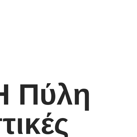
Η Πύλη
τικές