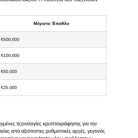
Μέγιστο Έπαθλο
€500,000
€100,000
€50,000
€25,000
ηγμένες τεχνολογίες κρυπτογράφησης για την
γίας από αξιόπιστες ρυθμιστικές αρχές, γεγονός