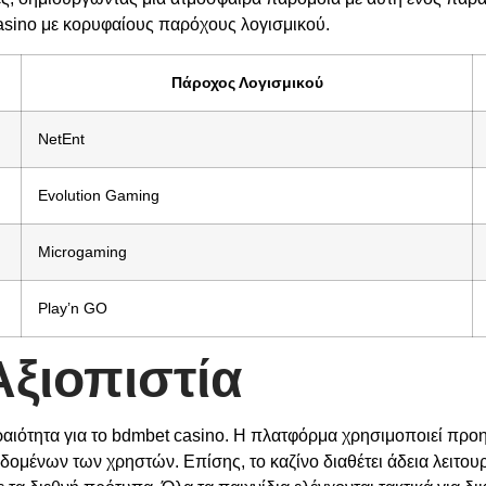
casino με κορυφαίους παρόχους λογισμικού.
Πάροχος Λογισμικού
NetEnt
Evolution Gaming
Microgaming
Play’n GO
Αξιοπιστία
αιότητα για το bdmbet casino. Η πλατφόρμα χρησιμοποιεί προ
μένων των χρηστών. Επίσης, το καζίνο διαθέτει άδεια λειτουρ