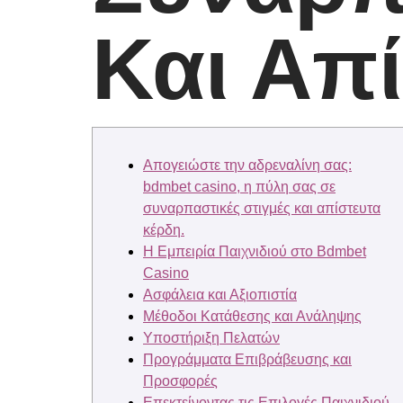
Και Απ
Απογειώστε την αδρεναλίνη σας:
bdmbet casino, η πύλη σας σε
συναρπαστικές στιγμές και απίστευτα
κέρδη.
Η Εμπειρία Παιχνιδιού στο Bdmbet
Casino
Ασφάλεια και Αξιοπιστία
Μέθοδοι Κατάθεσης και Ανάληψης
Υποστήριξη Πελατών
Προγράμματα Επιβράβευσης και
Προσφορές
Επεκτείνοντας τις Επιλογές Παιχνιδιού