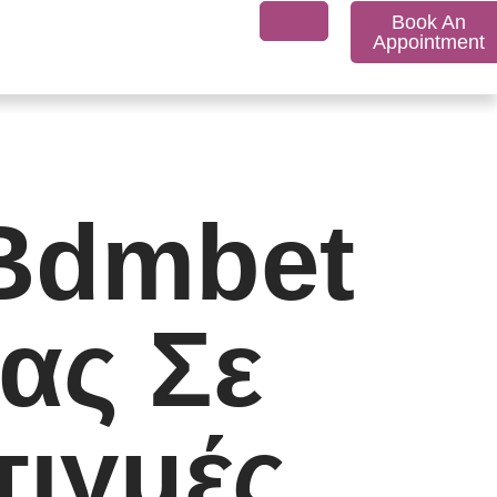
Book An
Appointment
 Bdmbet
ας Σε
τιγμές