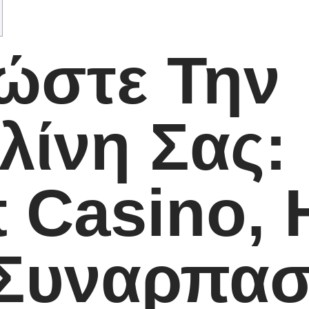
ώστε Την
λίνη Σας:
 Casino, 
 Συναρπασ