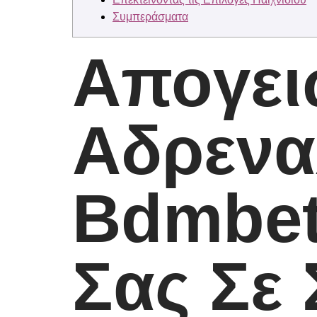
Συμπεράσματα
Απογει
Αδρενα
Bdmbet
Σας Σε