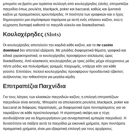
μπορείτε να βρείτε μια τεράστια συλλογή από κουλοχέρηδες (slots), επιτραπέζια
παιχνίδια όπως ρουλέτα, blackjack, poker και baccarat, καθώς και ζωντανά
καζίνο με πραγματικούς κρουπιέρηδες. Η ποιότητα των γραφικών και ο ήχος
δημιουργούν μια ατμόσφαιρα παρόμοια με αυτή ενός επίγειου καζίνο, ενώ η
εύχρηστη διεπαφή καθιστά το παιχνίδι εύκολο και διασκεδαστικό.
Κουλοχέρηδες (Slots)
Οι κουλοχέρηδες αποτελούν την καρδιά κάθε καζίνο, και το
nv casino
download
δεν αποτελεί εξαίρεση. Με χιλιάδες διαφορετικά θέματα, γραφικά και
ειδικά χαρακτηριστικά, οι κουλοχέρηδες προσφέρουν ατελείωτες ώρες
διασκέδασης. Από κλασικούς κουλοχέρηδες με τρεις ρόδες μέχρι σύγχρονους με
πέντε ρόδες και πολυάριθμες γραμμές πληρωμής, υπάρχει κάτι για κάθε
γούστο. Επιπλέον, πολλοί κουλοχέρηδες προσφέρουν προοδευτικά τζάκποτ,
αυξάνοντας την πιθανότητα για μεγάλα κέρδη.
Επιτραπέζια Παιχνίδια
Για τους λάτρεις των κλασικών παιχνιδιών καζίνο, η επιλογή επιτραπέζιων
παιχνιδιών είναι εκτενής. Μπορείτε να απολαύσετε ρουλέτα, blackjack, poker και
baccarat σε διάφορες παραλλαγές, με διαφορετικά όρια πονταρίσματος για να
ταιριάζουν σε κάθε προϋπολογισμό. Η στρατηγική σκέψη και η τύχη
συνδυάζονται για να δημιουργήσουν μια συναρπαστική εμπειρία παιχνιδιού. Η
δυνατότητα να παίξετε αυτά τα παιχνίδια με εικονικά χρήματα, πριν ποντάρετε
πραγματικά χρήματα, είναι μια εξαιρετική επιλογή για τους αρχάριους.