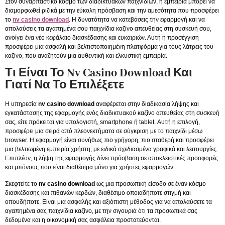
Στον συναρπαστικό κόσμο των διαδικτυακών παιχνιδιών, η εμπειρία μπορεί να
διαμορφωθεί ριζικά με την εύκολη πρόσβαση και την αμεσότητα που προσφέρει
το
nv casino download
. Η δυνατότητα να κατεβάσεις την εφαρμογή και να
απολαύσεις τα αγαπημένα σου παιχνίδια καζίνο απευθείας στη συσκευή σου,
ανοίγει ένα νέο κεφάλαιο διασκέδασης και ευκαιριών. Αυτή η προσέγγιση
προσφέρει μια ασφαλή και βελτιστοποιημένη πλατφόρμα για τους λάτρεις του
καζίνο, που αναζητούν μια αυθεντική και ελκυστική εμπειρία.
Τι Είναι Το Nv Casino Download Και
Γιατί Να Το Επιλέξετε
Η υπηρεσία
nv casino download
αναφέρεται στην διαδικασία λήψης και
εγκατάστασης της εφαρμογής ενός διαδικτυακού καζίνο απευθείας στη συσκευή
σας, είτε πρόκειται για υπολογιστή, smartphone ή tablet. Αυτή η επιλογή,
προσφέρει μια σειρά από πλεονεκτήματα σε σύγκριση με το παιχνίδι μέσω
browser. Η εφαρμογή είναι συνήθως πιο γρήγορη, πιο σταθερή και προσφέρει
μια βελτιωμένη εμπειρία χρήστη, με ειδικά σχεδιασμένα γραφικά και λειτουργίες.
Επιπλέον, η λήψη της εφαρμογής δίνει πρόσβαση σε αποκλειστικές προσφορές
και μπόνους που είναι διαθέσιμα μόνο για χρήστες εφαρμογών.
Σκεφτείτε το
nv casino download
ως μια προσωπική είσοδο σε έναν κόσμο
διασκέδασης και πιθανών κερδών, διαθέσιμο οποιαδήποτε στιγμή και
οπουδήποτε. Είναι μια ασφαλής και αξιόπιστη μέθοδος για να απολαύσετε τα
αγαπημένα σας παιχνίδια καζίνο, με την σιγουριά ότι τα προσωπικά σας
δεδομένα και η οικονομική σας ασφάλεια προστατεύονται.