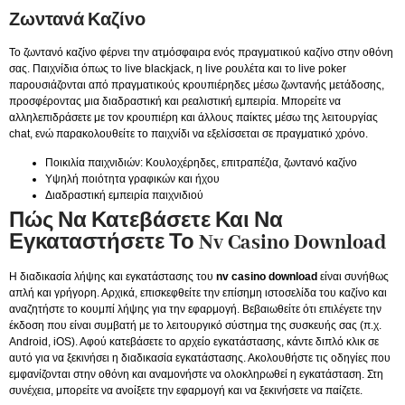
Ζωντανά Καζίνο
Το ζωντανό καζίνο φέρνει την ατμόσφαιρα ενός πραγματικού καζίνο στην οθόνη
σας. Παιχνίδια όπως το live blackjack, η live ρουλέτα και το live poker
παρουσιάζονται από πραγματικούς κρουπιέρηδες μέσω ζωντανής μετάδοσης,
προσφέροντας μια διαδραστική και ρεαλιστική εμπειρία. Μπορείτε να
αλληλεπιδράσετε με τον κρουπιέρη και άλλους παίκτες μέσω της λειτουργίας
chat, ενώ παρακολουθείτε το παιχνίδι να εξελίσσεται σε πραγματικό χρόνο.
Ποικιλία παιχνιδιών: Κουλοχέρηδες, επιτραπέζια, ζωντανό καζίνο
Υψηλή ποιότητα γραφικών και ήχου
Διαδραστική εμπειρία παιχνιδιού
Πώς Να Κατεβάσετε Και Να
Εγκαταστήσετε Το Nv Casino Download
Η διαδικασία λήψης και εγκατάστασης του
nv casino download
είναι συνήθως
απλή και γρήγορη. Αρχικά, επισκεφθείτε την επίσημη ιστοσελίδα του καζίνο και
αναζητήστε το κουμπί λήψης για την εφαρμογή. Βεβαιωθείτε ότι επιλέγετε την
έκδοση που είναι συμβατή με το λειτουργικό σύστημα της συσκευής σας (π.χ.
Android, iOS). Αφού κατεβάσετε το αρχείο εγκατάστασης, κάντε διπλό κλικ σε
αυτό για να ξεκινήσει η διαδικασία εγκατάστασης. Ακολουθήστε τις οδηγίες που
εμφανίζονται στην οθόνη και αναμονήστε να ολοκληρωθεί η εγκατάσταση. Στη
συνέχεια, μπορείτε να ανοίξετε την εφαρμογή και να ξεκινήσετε να παίζετε.