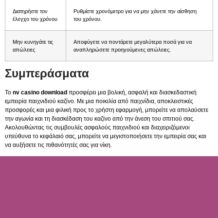
Διατηρήστε τον
Ρυθμίστε χρονόμετρο για να μην χάνετε την αίσθηση
έλεγχο του χρόνου
του χρόνου.
Μην κυνηγάτε τις
Αποφύγετε να ποντάρετε μεγαλύτερα ποσά για να
απώλειες
αναπληρώσετε προηγούμενες απώλειες.
Συμπεράσματα
Το
nv casino download
προσφέρει μια βολική, ασφαλή και διασκεδαστική
εμπειρία παιχνιδιού καζίνο. Με μια ποικιλία από παιχνίδια, αποκλειστικές
προσφορές και μια φιλική προς το χρήστη εφαρμογή, μπορείτε να απολαύσετε
την αγωνία και τη διασκέδαση του καζίνο από την άνεση του σπιτιού σας.
Ακολουθώντας τις συμβουλές ασφαλούς παιχνιδιού και διαχειριζόμενοι
υπεύθυνα το κεφάλαιό σας, μπορείτε να μεγιστοποιήσετε την εμπειρία σας και
να αυξήσετε τις πιθανότητές σας για νίκη.