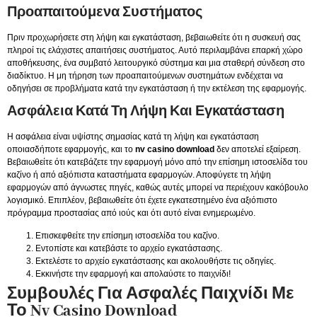
Προαπαιτούμενα Συστήματος
Πριν προχωρήσετε στη λήψη και εγκατάσταση, βεβαιωθείτε ότι η συσκευή σας
πληροί τις ελάχιστες απαιτήσεις συστήματος. Αυτό περιλαμβάνει επαρκή χώρο
αποθήκευσης, ένα συμβατό λειτουργικό σύστημα και μια σταθερή σύνδεση στο
διαδίκτυο. Η μη τήρηση των προαπαιτούμενων συστημάτων ενδέχεται να
οδηγήσει σε προβλήματα κατά την εγκατάσταση ή την εκτέλεση της εφαρμογής.
Ασφάλεια Κατά Τη Λήψη Και Εγκατάσταση
Η ασφάλεια είναι υψίστης σημασίας κατά τη λήψη και εγκατάσταση
οποιασδήποτε εφαρμογής, και το
nv casino download
δεν αποτελεί εξαίρεση.
Βεβαιωθείτε ότι κατεβάζετε την εφαρμογή μόνο από την επίσημη ιστοσελίδα του
καζίνο ή από αξιόπιστα καταστήματα εφαρμογών. Αποφύγετε τη λήψη
εφαρμογών από άγνωστες πηγές, καθώς αυτές μπορεί να περιέχουν κακόβουλο
λογισμικό. Επιπλέον, βεβαιωθείτε ότι έχετε εγκατεστημένο ένα αξιόπιστο
πρόγραμμα προστασίας από ιούς και ότι αυτό είναι ενημερωμένο.
Επισκεφθείτε την επίσημη ιστοσελίδα του καζίνο.
Εντοπίστε και κατεβάστε το αρχείο εγκατάστασης.
Εκτελέστε το αρχείο εγκατάστασης και ακολουθήστε τις οδηγίες.
Εκκινήστε την εφαρμογή και απολαύστε το παιχνίδι!
Συμβουλές Για Ασφαλές Παιχνίδι Με
Το Nv Casino Download