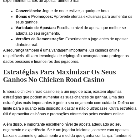
experimentem antes de apostar dinheiro real.
Conveniência:
Jogue de onde estiver, a qualquer hora.
Bónus e Promoções:
Aproveite ofertas exclusivas para aumentar os
seus ganhos.
Variedade de Apostas:
Escolha o nível de aposta que melhor se
adapta ao seu orçamento.
Versões de Demonstração:
Experimente o jogo antes de apostar
dinheiro real.
A segurança também é uma vantagem importante. Os casinos online
respeitáveis utilizam tecnologia de criptografia avançada para proteger os
dados pessoais e financeiros dos jogadores.
Estratégias Para Maximizar Os Seus
Ganhos No Chicken Road Casino
Embora o chicken road casino seja um jogo de azar, existem algumas
estratégias que podem aumentar as suas chances de ganhar. Uma das
estratégias mais importantes é gerir o seu orçamento com cuidado. Defina um
limite para o quanto está disposto a gastar e não o ultrapasse. Outra estratégia
útil é aproveitar os bónus e promoções oferecidos pelos casinos online.
Além disso, é importante escolher o nível de aposta adequado ao seu
orçamento e experiência. Se é um jogador iniciante, comece com apostas
baixas e aumente gradualmente à medida que ganha confiança. Também é