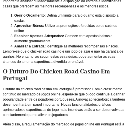
importante analisar cuidadosamente a disposição da estrada e identificar as
casas que oferecem as melhores recompensas e os menores riscos.
Gerir o Orçamento:
Defina um limite para o quanto está disposto a
gastar.
Aproveitar Bónus:
Utilize as promoções oferecidas pelos casinos
online.
Escolher Apostas Adequadas:
Comece com apostas baixas e
aumente gradualmente.
Analisar a Estrada:
Identifique as melhores recompensas e riscos.
Lembre-se que o chicken road casino é um jogo de azar e não há garantia de
ganhos. No entanto, ao seguir estas estratégias, pode aumentar as suas
chances de ter uma experiência divertida e rentável.
O Futuro Do Chicken Road Casino Em
Portugal
O futuro do chicken road casino em Portugal é promissor. Com o crescimento
contínuo do mercado de jogos online, espera-se que o jogo continue a ganhar
popularidade entre os jogadores portugueses. A inovação tecnológica também
desempenhará um papel importante. Novas funcionalidades, gráficos
aprimorados e experiências de jogo mais imersivas estão a ser desenvolvidas
constantemente para cativar os jogadores.
Além disso, a regulamentação do mercado de jogos online em Portugal está a