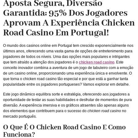
Aposta Segura, Diversão
Garantida: 95% Dos Jogadores
Aprovam A Experiência Chicken
Road Casino Em Portugal!
O mundo dos casinos online em Portugal tem crescido exponencialmente nos
últimos anos, oferecendo uma vasta gama de opções de entretenimento para
jogadores de todos os níveis. Uma das opções mais populares e intrigantes
que tem atraído a atenção dos jogadores é o
chicken road casino
. Este
conceito inovador combina a aventura de um jogo de tabuleiro com a emoção
de um casino online, proporcionando uma experiência única e envolvente. O
que torna o chicken road casino tão especial e por que está a ganhar tanta
popularidade entre os jogadores portugueses? Vamos explorar em detalhe.
Este jogo dinâmico equilibra sorte e estratégia, oferecendo aos jogadores a
oportunidade de testar as suas habilidades e desfrutar de momentos de pura
diversão. A experiência imersiva e os gráficos atraentes são apenas alguns
dos elementos que contribuem para o sucesso do
chicken road casino
no
mercado português.
O Que É O Chicken Road Casino E Como
Funciona?