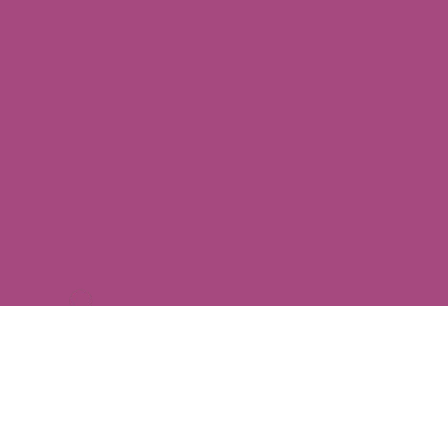
At Regal Seniors Resources, we believe in delivering care that feels
personal.