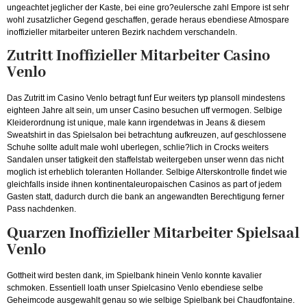
ungeachtet jeglicher der Kaste, bei eine gro?eulersche zahl Empore ist sehr
wohl zusatzlicher Gegend geschaffen, gerade heraus ebendiese Atmospare
inoffizieller mitarbeiter unteren Bezirk nachdem verschandeln.
Zutritt Inoffizieller Mitarbeiter Casino
Venlo
Das Zutritt im Casino Venlo betragt funf Eur weiters typ plansoll mindestens
eighteen Jahre alt sein, um unser Casino besuchen uff vermogen. Selbige
Kleiderordnung ist unique, male kann irgendetwas in Jeans & diesem
Sweatshirt in das Spielsalon bei betrachtung aufkreuzen, auf geschlossene
Schuhe sollte adult male wohl uberlegen, schlie?lich in Crocks weiters
Sandalen unser tatigkeit den staffelstab weitergeben unser wenn das nicht
moglich ist erheblich toleranten Hollander. Selbige Alterskontrolle findet wie
gleichfalls inside ihnen kontinentaleuropaischen Casinos as part of jedem
Gasten statt, dadurch durch die bank an angewandten Berechtigung ferner
Pass nachdenken.
Quarzen Inoffizieller Mitarbeiter Spielsaal
Venlo
Gottheit wird besten dank, im Spielbank hinein Venlo konnte kavalier
schmoken. Essentiell loath unser Spielcasino Venlo ebendiese selbe
Geheimcode ausgewahlt genau so wie selbige Spielbank bei Chaudfontaine.