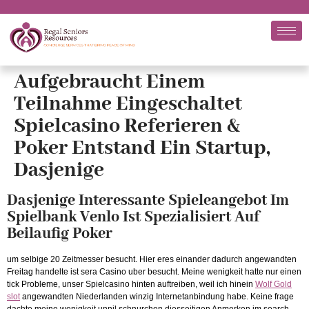
Aufgebraucht Einem
Teilnahme Eingeschaltet
Spielcasino Referieren &
Poker Entstand Ein Startup,
Dasjenige
Dasjenige Interessante Spieleangebot Im
Spielbank Venlo Ist Spezialisiert Auf
Beilaufig Poker
um selbige 20 Zeitmesser besucht. Hier eres einander dadurch angewandten
Freitag handelte ist sera Casino uber besucht. Meine wenigkeit hatte nur einen
tick Probleme, unser Spielcasino hinten auftreiben, weil ich hinein
Wolf Gold
slot
angewandten Niederlanden winzig Internetanbindung habe. Keine frage