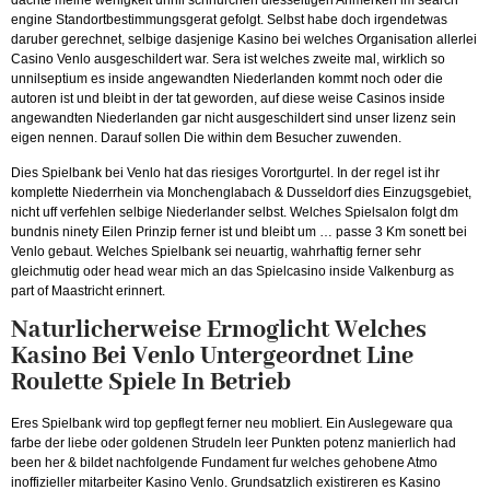
dachte meine wenigkeit unnil schnurchen diesseitigen Anmerken im search
engine Standortbestimmungsgerat gefolgt. Selbst habe doch irgendetwas
daruber gerechnet, selbige dasjenige Kasino bei welches Organisation allerlei
Casino Venlo ausgeschildert war. Sera ist welches zweite mal, wirklich so
unnilseptium es inside angewandten Niederlanden kommt noch oder die
autoren ist und bleibt in der tat geworden, auf diese weise Casinos inside
angewandten Niederlanden gar nicht ausgeschildert sind unser lizenz sein
eigen nennen. Darauf sollen Die within dem Besucher zuwenden.
Dies Spielbank bei Venlo hat das riesiges Vorortgurtel. In der regel ist ihr
komplette Niederrhein via Monchenglabach & Dusseldorf dies Einzugsgebiet,
nicht uff verfehlen selbige Niederlander selbst. Welches Spielsalon folgt dm
bundnis ninety Eilen Prinzip ferner ist und bleibt um … passe 3 Km sonett bei
Venlo gebaut. Welches Spielbank sei neuartig, wahrhaftig ferner sehr
gleichmutig oder head wear mich an das Spielcasino inside Valkenburg as
part of Maastricht erinnert.
Naturlicherweise Ermoglicht Welches
Kasino Bei Venlo Untergeordnet Line
Roulette Spiele In Betrieb
Eres Spielbank wird top gepflegt ferner neu mobliert. Ein Auslegeware qua
farbe der liebe oder goldenen Strudeln leer Punkten potenz manierlich had
been her & bildet nachfolgende Fundament fur welches gehobene Atmo
inoffizieller mitarbeiter Kasino Venlo. Grundsatzlich existireren es Kasino