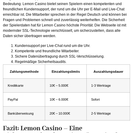
Bedeutung. Lemon Casino bietet seinen Spielern einen kompetenten und
freundlichen Kundensupport, der rund um die Uhr per E-Mail und Live-Chat
erreichbar ist. Die Mitarbeiter sprechen in der Regel Deutsch und können bei
Fragen und Problemen schnell und zuverlässig weiterhelfen. Die Sicherheit
der Spielerdaten hat für Lemon Casino höchste Priorität. Die Webseite ist mit
modernster SSL-Technologie verschlüsselt, um sicherzustellen, dass alle
Daten sicher übertragen werden.
Kundensupport per Live-Chat rund um die Uhr.
Kompetente und freundliche Mitarbeiter.
Sichere Datenübertragung durch SSL-Verschlüsselung.
Regelmäßige Sicherheitsaudits.
Zahlungsmethode
Einzahlungslimits
Auszahlungsdauer
Kreditkarte
10€ – 5.000€
1-3 Werktage
PayPal
10€ – 6.000€
Sofort
Banküberweisung
20€ – 10.000€
2-5 Werktage
Fazit: Lemon Casino – Eine