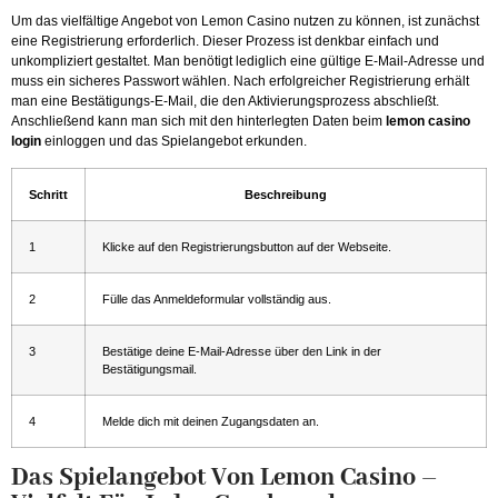
Um das vielfältige Angebot von Lemon Casino nutzen zu können, ist zunächst
eine Registrierung erforderlich. Dieser Prozess ist denkbar einfach und
unkompliziert gestaltet. Man benötigt lediglich eine gültige E-Mail-Adresse und
muss ein sicheres Passwort wählen. Nach erfolgreicher Registrierung erhält
man eine Bestätigungs-E-Mail, die den Aktivierungsprozess abschließt.
Anschließend kann man sich mit den hinterlegten Daten beim
lemon casino
login
einloggen und das Spielangebot erkunden.
Schritt
Beschreibung
1
Klicke auf den Registrierungsbutton auf der Webseite.
2
Fülle das Anmeldeformular vollständig aus.
3
Bestätige deine E-Mail-Adresse über den Link in der
Bestätigungsmail.
4
Melde dich mit deinen Zugangsdaten an.
Das Spielangebot Von Lemon Casino –