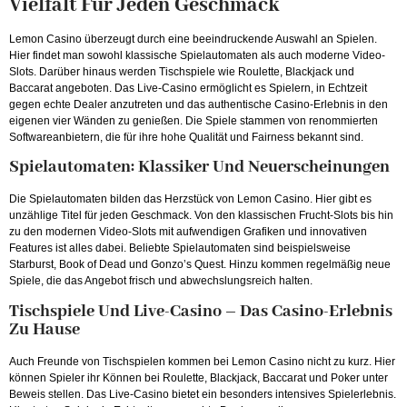
Vielfalt Für Jeden Geschmack
Lemon Casino überzeugt durch eine beeindruckende Auswahl an Spielen.
Hier findet man sowohl klassische Spielautomaten als auch moderne Video-
Slots. Darüber hinaus werden Tischspiele wie Roulette, Blackjack und
Baccarat angeboten. Das Live-Casino ermöglicht es Spielern, in Echtzeit
gegen echte Dealer anzutreten und das authentische Casino-Erlebnis in den
eigenen vier Wänden zu genießen. Die Spiele stammen von renommierten
Softwareanbietern, die für ihre hohe Qualität und Fairness bekannt sind.
Spielautomaten: Klassiker Und Neuerscheinungen
Die Spielautomaten bilden das Herzstück von Lemon Casino. Hier gibt es
unzählige Titel für jeden Geschmack. Von den klassischen Frucht-Slots bis hin
zu den modernen Video-Slots mit aufwendigen Grafiken und innovativen
Features ist alles dabei. Beliebte Spielautomaten sind beispielsweise
Starburst, Book of Dead und Gonzo’s Quest. Hinzu kommen regelmäßig neue
Spiele, die das Angebot frisch und abwechslungsreich halten.
Tischspiele Und Live-Casino – Das Casino-Erlebnis
Zu Hause
Auch Freunde von Tischspielen kommen bei Lemon Casino nicht zu kurz. Hier
können Spieler ihr Können bei Roulette, Blackjack, Baccarat und Poker unter
Beweis stellen. Das Live-Casino bietet ein besonders intensives Spielerlebnis.