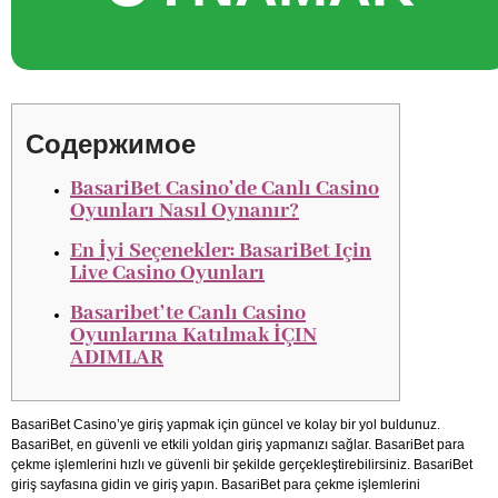
Содержимое
BasariBet Casino’de Canlı Casino
Oyunları Nasıl Oynanır?
En İyi Seçenekler: BasariBet Için
Live Casino Oyunları
Basaribet’te Canlı Casino
Oyunlarına Katılmak İÇIN
ADIMLAR
BasariBet Casino’ye giriş yapmak için güncel ve kolay bir yol buldunuz.
BasariBet, en güvenli ve etkili yoldan giriş yapmanızı sağlar. BasariBet para
çekme işlemlerini hızlı ve güvenli bir şekilde gerçekleştirebilirsiniz. BasariBet
giriş sayfasına gidin ve giriş yapın. BasariBet para çekme işlemlerini