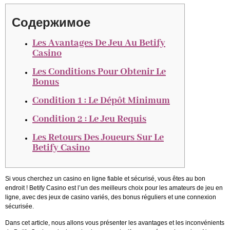
Содержимое
Les Avantages De Jeu Au Betify
Casino
Les Conditions Pour Obtenir Le
Bonus
Condition 1 : Le Dépôt Minimum
Condition 2 : Le Jeu Requis
Les Retours Des Joueurs Sur Le
Betify Casino
Si vous cherchez un casino en ligne fiable et sécurisé, vous êtes au bon
endroit ! Betify Casino est l’un des meilleurs choix pour les amateurs de jeu en
ligne, avec des jeux de casino variés, des bonus réguliers et une connexion
sécurisée.
Dans cet article, nous allons vous présenter les avantages et les inconvénients