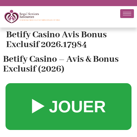
Betify Casino Avis Bonus
Exclusif 2026.17984
Betify Casino – Avis & Bonus
Exclusif (2026)
▶️ JOUER