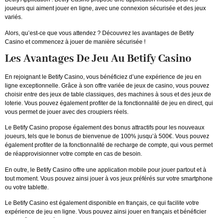
joueurs qui aiment jouer en ligne, avec une connexion sécurisée et des jeux
variés.
Alors, qu’est-ce que vous attendez ? Découvrez les avantages de Betify
Casino et commencez à jouer de manière sécurisée !
Les Avantages De Jeu Au Betify Casino
En rejoignant le Betify Casino, vous bénéficiez d’une expérience de jeu en
ligne exceptionnelle. Grâce à son offre variée de jeux de casino, vous pouvez
choisir entre des jeux de table classiques, des machines à sous et des jeux de
loterie. Vous pouvez également profiter de la fonctionnalité de jeu en direct, qui
vous permet de jouer avec des croupiers réels.
Le Betify Casino propose également des bonus attractifs pour les nouveaux
joueurs, tels que le bonus de bienvenue de 100% jusqu’à 500€. Vous pouvez
également profiter de la fonctionnalité de recharge de compte, qui vous permet
de réapprovisionner votre compte en cas de besoin.
En outre, le Betify Casino offre une application mobile pour jouer partout et à
tout moment. Vous pouvez ainsi jouer à vos jeux préférés sur votre smartphone
ou votre tablette.
Le Betify Casino est également disponible en français, ce qui facilite votre
expérience de jeu en ligne. Vous pouvez ainsi jouer en français et bénéficier