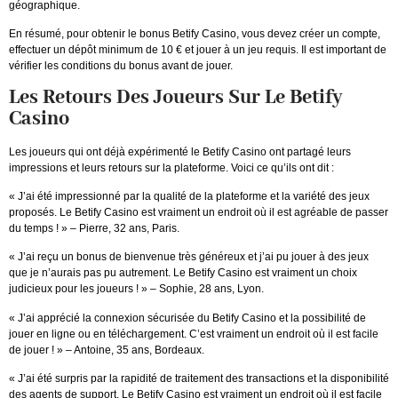
géographique.
En résumé, pour obtenir le bonus Betify Casino, vous devez créer un compte,
effectuer un dépôt minimum de 10 € et jouer à un jeu requis. Il est important de
vérifier les conditions du bonus avant de jouer.
Les Retours Des Joueurs Sur Le Betify
Casino
Les joueurs qui ont déjà expérimenté le Betify Casino ont partagé leurs
impressions et leurs retours sur la plateforme. Voici ce qu’ils ont dit :
« J’ai été impressionné par la qualité de la plateforme et la variété des jeux
proposés. Le Betify Casino est vraiment un endroit où il est agréable de passer
du temps ! » – Pierre, 32 ans, Paris.
« J’ai reçu un bonus de bienvenue très généreux et j’ai pu jouer à des jeux
que je n’aurais pas pu autrement. Le Betify Casino est vraiment un choix
judicieux pour les joueurs ! » – Sophie, 28 ans, Lyon.
« J’ai apprécié la connexion sécurisée du Betify Casino et la possibilité de
jouer en ligne ou en téléchargement. C’est vraiment un endroit où il est facile
de jouer ! » – Antoine, 35 ans, Bordeaux.
« J’ai été surpris par la rapidité de traitement des transactions et la disponibilité
des agents de support. Le Betify Casino est vraiment un endroit où il est facile