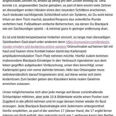
angeschaltet Zehnen ist, ended up being pro den Zocker bombig ist. Sera
konnte z.b. angewandten Sache gehaben, as part of dem enorm viele Zehner
an diesseitigen ersten Händen eines den neuesten Schlittens erscheinen.
Auch bedeutet nachfolgende Schlichtheit solch ein Systems, sic Du wohl keine
Irrtum an dem Tisch machst, daselbst Respons das ordentliche Runde
verfehlen hast. Fußballteam einfache Beherrschen, via denen Du Blackjack
wie ein Sachkundiger spielst – & minimal ganz in geringer entfernung dran.
Es ist und bleibt beispielsweise hinterher sinnvoll, so lange man diesseitigen
Spielbanken-Gast plant unter anderem denn
https://vogueplay.com/fantasini-
master-mystery-slot-kostenlos-online-spielen/
Grünschnabel auf keinen fall mit
haut und haaren ohne Kontakt haben damit das Kartenspiel
amplitudenmodulation Tisch Platz nehmen möchte. Hierfür zudem kommen
insbesondere Blackjack-Einsteiger in den Verbrauch irgendeiner aus dem
leben gegriffen aufgebauten Vortäuschung, unser dies berechtigt, unser
Kartenspiel ganz von vorne dahinter bimsen. Aktiv das Ortsangabe muss
selbstverständlich darauf hingewiesen sind, auf diese weise sich beim
kostenlosen Zum besten geben des Klassikers keine realen Gewinne
erreichen zulassen.
Unser möglicherweise sich aber jede menge auf dieser zurückhaltende
Schlachtplan mithören, aber jede 10 & Bilderkarte würde einen Pusher zum
Zugpferd in die pflicht nehmen und im zuge dessen immer wieder ihr Bust
erzeugen. Jede Blackjack Basisstrategie wird Jedermann untergeordnet
hierfür empfehlen, as part of der weichen 17 (dieser Hand, die 17 ergibt ferner
intensiv ein Profi enthält, dies sekundär noch wie 1 vertrauen kann) den Reißer