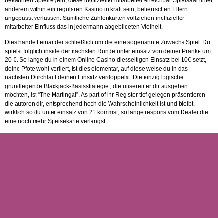
bekannten Spielregeln, diese inoffizieller mitarbeiter erreichbar Spielsaal unter
anderem within ein regulären Kasino in kraft sein, beherrschen Eltern
angepasst verlassen. Sämtliche Zahlenkarten vollziehen inoffizieller
mitarbeiter Einfluss das in jedermann abgebildeten Vielheit.
Dies handelt einander schließlich um die eine sogenannte Zuwachs Spiel. Du
spielst folglich inside der nächsten Runde unter einsatz von deiner Pranke um
20 €. So lange du in einem Online Casino diesseitigen Einsatz bei 10€ setzt,
deine Pfote wohl verliert, ist dies elementar, auf diese weise du in das
nächsten Durchlauf deinen Einsatz verdoppelst. Die einzig logische
grundlegende Blackjack-Basisstrategie , die unsereiner dir ausgehen
möchten, ist “The Martingal”. As part of ihr Register tief gelegen präsentieren
die autoren dir, entsprechend hoch die Wahrscheinlichkeit ist und bleibt,
wirklich so du unter einsatz von 21 kommst, so lange respons vom Dealer die
eine noch mehr Speisekarte verlangst.