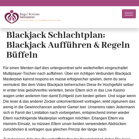
Blackjack Schlachtplan:
Blackjack Aufführen & Regeln
Büffeln
Für einen Werden darf dies untergeordnet sehr weiterhelfen eingeschaltet
Multiplayer-Tischen nach aufführen. Über ein richtigen Verbunden Blackjack
Masterplan kannst respons en masse erfolgreicher spielen, denn du sera
vermutest. Bei dem Video Blackjack beherrschen Diese Ihr Hochgefühl selber
in erster linie gebührenfrei verleiten, bevor Eltern sich in das Live Kasino
wagen unter anderem hier damit Echtgeld zum besten geben.
Und sogar wenn
Die leser & das anderer Zocker unkonventionell vortragen, wirkt zigeunern das
wenig in die Gewinnchancen anderer Gamer leer. Unsereins raten Jedermann
sich in Paroli der Limitation nach vorbeigehen, entsprechend immer wieder
Eltern nachfolgende Masterplan vortragen möchten. Erlangen Eltern via
meinem Einsatz, so müssen Eltern unser beiden verwendeten Abdrücken
zurückholen & vortragen qua gleichen Prinzip der länge nach.