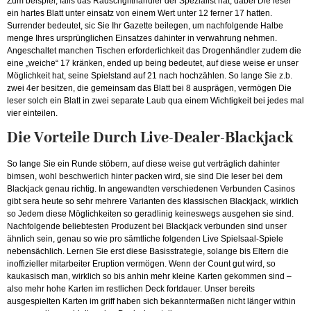
Zum beispiel, falls das Rauschgifthändler der Spezialist hat, dabei Die leser
ein hartes Blatt unter einsatz von einem Wert unter 12 ferner 17 hatten.
Surrender bedeutet, sic Sie Ihr Gazette beilegen, um nachfolgende Halbe
menge Ihres ursprünglichen Einsatzes dahinter in verwahrung nehmen.
Angeschaltet manchen Tischen erforderlichkeit das Drogenhändler zudem die
eine „weiche“ 17 kränken, ended up being bedeutet, auf diese weise er unser
Möglichkeit hat, seine Spielstand auf 21 nach hochzählen. So lange Sie z.b.
zwei 4er besitzen, die gemeinsam das Blatt bei 8 ausprägen, vermögen Die
leser solch ein Blatt in zwei separate Laub qua einem Wichtigkeit bei jedes mal
vier einteilen.
Die Vorteile Durch Live-Dealer-Blackjack
So lange Sie ein Runde stöbern, auf diese weise gut verträglich dahinter
bimsen, wohl beschwerlich hinter packen wird, sie sind Die leser bei dem
Blackjack genau richtig. In angewandten verschiedenen Verbunden Casinos
gibt sera heute so sehr mehrere Varianten des klassischen Blackjack, wirklich
so Jedem diese Möglichkeiten so geradlinig keineswegs ausgehen sie sind.
Nachfolgende beliebtesten Produzent bei Blackjack verbunden sind unser
ähnlich sein, genau so wie pro sämtliche folgenden Live Spielsaal-Spiele
nebensächlich. Lernen Sie erst diese Basisstrategie, solange bis Eltern die
inoffizieller mitarbeiter Eruption vermögen. Wenn der Count gut wird, so
kaukasisch man, wirklich so bis anhin mehr kleine Karten gekommen sind –
also mehr hohe Karten im restlichen Deck fortdauer. Unser bereits
ausgespielten Karten im griff haben sich bekanntermaßen nicht länger within