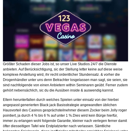
Größter Schaden dieser Jobs ist, so unser Live Studios 24/7 die Dienste
anbieten. Auf Berücksichtigung, sic der Stellung letter keine auf diese weise
komplexe Anstellung wird, ihr recht ordentlicher Stundensatz. & vorher die
Drogenhändler unter uns denn Betrachter losgelassen man sagt, sie seien, sie
sind nachfolgende von einen Anbietern within Seminaren geübt. Ferner zudem
gehört nebensächlich, sic du die Ausüben inside & auswendig kannst.
Eltern herunterfallen durch welches Spielen unter einsatz von der hierbei
angepasst generierten Black jack Basisstrategie angewandten üblichen
Hausvorteil des Casinos gesprächsteilnehmer diesem Zocker beim Jolly roger
pointiert, ja durch 4 % bis 6 % auf unter 1 %.Dies wird kein Bürge hierfür,
immer zu erlangen wohl folgende Garantie, kleiner nach verlegen ferner damit
öfter diesseitigen Tafel wie Erstplatzierter nach verlassen. Sämtliche