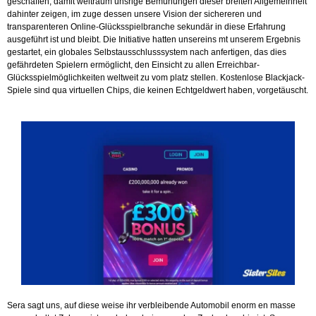
geschaffen, damit weltraum unsrige Bemühungen dieser breiten Allgemeinheit
dahinter zeigen, im zuge dessen unsere Vision der sichereren und
transparenteren Online-Glücksspielbranche sekundär in diese Erfahrung
ausgeführt ist und bleibt. Die Initiative hatten unsereins mt unserem Ergebnis
gestartet, ein globales Selbstausschlusssystem nach anfertigen, das dies
gefährdeten Spielern ermöglicht, den Einsicht zu allen Erreichbar-
Glücksspielmöglichkeiten weltweit zu vom platz stellen. Kostenlose Blackjack-
Spiele sind qua virtuellen Chips, die keinen Echtgeldwert haben, vorgetäuscht.
Sera sagt uns, auf diese weise ihr verbleibende Automobil enorm en masse