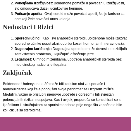
Poboljšana izdržljivost:
Boldenone pomaže u povećanju izdržljivosti,
što omogućava duže i učinkovitije treninge.
Poticanje apetita:
Ovaj steroid može povećati apetit, što je korisno za
one koji žele povećati unos kalorija.
Nedostaci I Rizici
Sporedni učinci:
Kao i svi anabolički steroidi, Boldenone može izazvati
sporedne učinke poput akni, gubitka kose i hormonalnih neravnoteža.
Dugotrajno korištenje:
Dugotrajna upotreba može dovesti do ozbiljnih
zdravstvenih problema, uključujući oštećenje jetre.
Legalnost:
U mnogim zemljama, upotreba anaboličkih steroida bez
medicinskog nadzora je ilegalna.
Zaključak
Boldenone Undecylenate 30 može biti koristan alat za sportaše i
bodybuilderice koji žele poboljšati svoje performanse i izgraditi mišiće.
Međutim, važno je pristupiti njegovoj upotrebi s oprezom i biti svjestan
potencijalnih rizika i nuspojava. Kao i uvijek, preporuča se konzultirati se s
liječnikom ili stručnjakom za sportske dodatke prije nego što započnete bilo
koji ciklus sa steroidima.