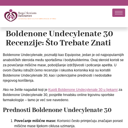
Boldenone Undecylenate 30
Recenzije: Što Trebate Znati
Boldenone Undecylenate, poznatiji kao Equipoise, jedan je od najpopularnijih
anaboličkih steroida među sportašima i bodybuilderima. Ovaj steroid koristi se
za povećanje mišićne mase, poboljšanje izdržljivosti i poticanje apetita. U
ovom članku istražit ćemo recenzije i iskustva korisnika koji su koristili
Boldenone Undecylenate 30, kao i potencijalne prednosti i nedostatke
njegovog korištenja.
Ako ne želite nagađati koji je
Kupiti Boldenone Undecylenate 30 u ljekarni
za
Boldenone Undecylenate 30, posjetite hrvatsku online trgovinu sportske
farmakologije – tamo je već sve navedeno.
Prednosti Boldenone Undecylenate 30
Povećanje mišićne mase:
Korisnici često primjećuju značajan porast
mišićne mase tijekom ciklusa uzimanja.