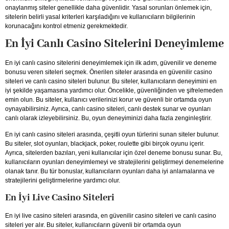
onaylanmış siteler genellikle daha güvenlidir. Yasal sorunları önlemek için,
sitelerin belirli yasal kriterleri karşıladığını ve kullanıcıların bilgilerinin
korunacağını kontrol etmeniz gerekmektedir.
En İyi Canlı Casino Sitelerini Deneyimleme
En iyi canlı casino sitelerini deneyimlemek için ilk adım, güvenilir ve deneme
bonusu veren siteleri seçmek. Önerilen siteler arasında en güvenilir casino
siteleri ve canlı casino siteleri bulunur. Bu siteler, kullanıcıların deneyimini en
iyi şekilde yaşamasına yardımcı olur. Öncelikle, güvenliğinden ve şifrelemeden
emin olun. Bu siteler, kullanıcı verilerinizi korur ve güvenli bir ortamda oyun
oynayabilirsiniz. Ayrıca, canlı casino siteleri, canlı destek sunar ve oyunları
canlı olarak izleyebilirsiniz. Bu, oyun deneyiminizi daha fazla zenginleştirir.
En iyi canlı casino siteleri arasında, çeşitli oyun türlerini sunan siteler bulunur.
Bu siteler, slot oyunları, blackjack, poker, roulette gibi birçok oyunu içerir.
Ayrıca, sitelerden bazıları, yeni kullanıcılar için özel deneme bonusu sunar. Bu,
kullanıcıların oyunları deneyimlemeyi ve stratejilerini geliştirmeyi denemelerine
olanak tanır. Bu tür bonuslar, kullanıcıların oyunları daha iyi anlamalarına ve
stratejilerini geliştirmelerine yardımcı olur.
En İyi Live Casino Siteleri
En iyi live casino siteleri arasında, en güvenilir casino siteleri ve canlı casino
siteleri yer alır. Bu siteler, kullanıcıların güvenli bir ortamda oyun