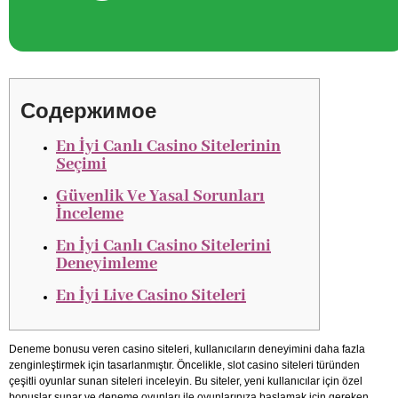
Содержимое
En İyi Canlı Casino Sitelerinin
Seçimi
Güvenlik Ve Yasal Sorunları
İnceleme
En İyi Canlı Casino Sitelerini
Deneyimleme
En İyi Live Casino Siteleri
Deneme bonusu veren casino siteleri, kullanıcıların deneyimini daha fazla
zenginleştirmek için tasarlanmıştır. Öncelikle, slot casino siteleri türünden
çeşitli oyunlar sunan siteleri inceleyin. Bu siteler, yeni kullanıcılar için özel
bonuslar sunar ve deneme oyunları ile oyunlarınıza başlamak için gereken