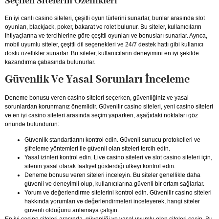
Seçilen Sitelerin Özellikleri
En iyi canlı casino siteleri, çeşitli oyun türlerini sunarlar, bunlar arasında slot
oyunları, blackjack, poker, bakarat ve rolet bulunur. Bu siteler, kullanıcıların
ihtiyaçlarına ve tercihlerine göre çeşitli oyunları ve bonusları sunarlar. Ayrıca,
mobil uyumlu siteler, çeşitli dil seçenekleri ve 24/7 destek hattı gibi kullanıcı
dostu özellikler sunarlar. Bu siteler, kullanıcıların deneyimini en iyi şekilde
kazandırma çabasında bulunurlar.
Güvenlik Ve Yasal Sorunları İnceleme
Deneme bonusu veren casino siteleri seçerken, güvenliğiniz ve yasal
sorunlardan korunmanız önemlidir. Güvenilir casino siteleri, yeni casino siteleri
ve en iyi casino siteleri arasında seçim yaparken, aşağıdaki noktaları göz
önünde bulundurun:
Güvenlik standartlarını kontrol edin. Güvenli sunucu protokolleri ve
şifreleme yöntemleri ile güvenli olan siteleri tercih edin.
Yasal izinleri kontrol edin. Live casino siteleri ve slot casino siteleri için,
sitenin yasal olarak faaliyet gösterdiği ülkeyi kontrol edin.
Deneme bonusu veren siteleri inceleyin. Bu siteler genellikle daha
güvenli ve deneyimli olup, kullanıcılarına güvenli bir ortam sağlarlar.
Yorum ve değerlendirme sitelerini kontrol edin. Güvenilir casino siteleri
hakkında yorumları ve değerlendirmeleri inceleyerek, hangi siteler
güvenli olduğunu anlamaya çalışın.