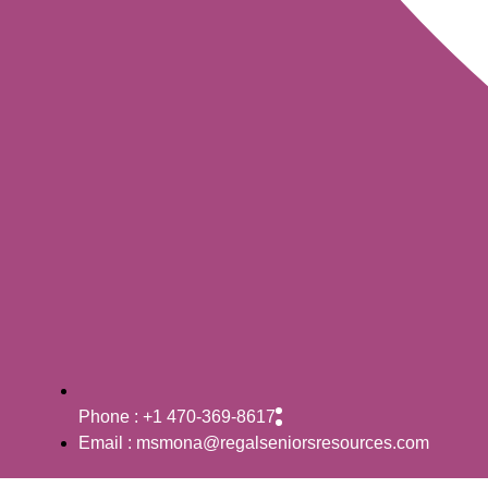
Phone : +1 470-369-8617
Email : msmona@regalseniorsresources.com