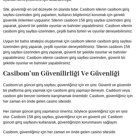
Site, güvenliği en üst düzeyde ön planda tutar. Casibom sitenin casibom giriş
sayfası üzerinden giriş yaparken, kullanıcı bilgilerinizi korumak için gerekli
güvenlik önlemleri uygulanır. Sitenin casibom 158 giriş sayfası üzerinden giriş
yaparak, güvenli bir şekilde oyunlar ve bahisler yapabilirsiniz. Casibom sitenin
casibom giriş sayfası üzerinden, çeşitli bahis türleri ve oyunlar deneyebilirsiniz.
Uygun bir bahis stratejisi oluşturmak için casibom sitenin casibom giriş sayfası
üzerinden giriş yaparak, çeşitli oyunları deneyebilirsiniz. Sitenin casibom 158
giriş sayfası üzerinden giriş yaparak, güvenli bir şekilde oyunlar ve bahisler
yapabilirsiniz. Casibom sitenin casibom giriş sayfası üzerinden, güvenli bir
şekilde oyunlar ve bahisler yapabilirsiniz.
Casibom’un Güvenilirliği Ve Güvenliği
Casibom’un güncel giriş sayfası, güvenliğiniz için en iyisi. Güvenli ve güvenilir
bir platforma giriş yapmak için casibom giriş yapmayı deneyin. Cadibom veya
casibon gibi benzer isimlerle karışmamak önemlidir. Casibom, güvenliğiniz için
her zaman en önde gelen casino sitesidir.
Her zaman güncel giriş yapmanızı öneririz, böylece güvenliğiniz için en iyisi
olur. Casibom 158 giriş sayfası, güvenliğiniz için en güvenli yol. Casibom
güncel giriş sayfasını kullanarak, güvenliğinizin korunmasını sağlayın.
Casibom, güvenliğiniz için her zaman en önde gelen casino sitesidir.