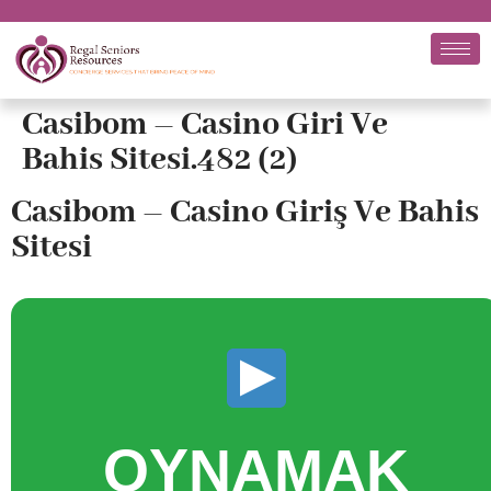
Casibom – Casino Giri Ve
Bahis Sitesi.482 (2)
Casibom – Casino Giriş Ve Bahis
Sitesi
OYNAMAK