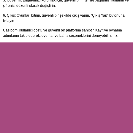
5. Güvenlik: Bilgilerinizi korumak için, güvenli bir internet bağlantısı kullanın ve
şifrenizi düzenli olarak değiştirin.
6. Çıkış: Oyunları bitirip, güvenli bir şekilde çıkış yapın. “Çıkış Yap” butonuna
tıklayın.
Casibom, kullanıcı dostu ve güvenli bir platforma sahiptir. Kayıt ve oynama
adımlarını takip ederek, oyunlar ve bahis seçeneklerini deneyebilirsiniz.