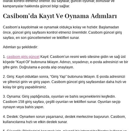
olarak kontrol etmeniz önerilir. Bu sayfalar, güncel oyunlar, bonuslar ve
kampanyalar hakkında güncel bilgi sağlar.
Casibom’da Kayıt Ve Oynama Adımları
Casibom’a kaydolmak ve oynamak oldukça kolay ve hızlıdır. Başlamadan
önce, güncel giriş sayfasını kontrol etmeniz önemlidir. Casibom güncel giriş
sayfası, en son güncellemeleri ve teklifleri sunar.
Adımları şu şekildedir:
1.
casibom giriş güncel
Kayıt: Casibom’un resmi web sitesine gidin ve sağ üst
köşede “Kayıt Ol” butonuna tıklayın. Adınızı, soyadınızı, e-posta adresinizi ve bir
şifre girin. Doğrulama e-posta alıp onaylayın.
2. Giriş: Kayıt olduktan sonra, “Giriş Yap” butonuna tıklayın. E-posta adresinizi
ve şifrenizi girin ve giriş yapın. Casibom güncel giriş sayfasından daha hızlı ve
kolay bir giriş yapabilirsiniz.
3. Oynama: Giriş yaptığınızda, oyunları ve bahis seçeneklerini keşfedin.
Casibom 158 giriş sayfası, çeşitli oyunları ve teklifleri sunar. Oyunları seçip
oynayın veya bahis yapın.
4. Destek: Oynarken sorun yaşarsanız, destek merkezine başvurun. Casibom,
kullanıcılarına hızlı ve etkin destek sunar.