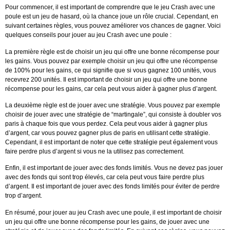
Pour commencer, il est important de comprendre que le jeu Crash avec une
poule est un jeu de hasard, où la chance joue un rôle crucial. Cependant, en
suivant certaines règles, vous pouvez améliorer vos chances de gagner. Voici
quelques conseils pour jouer au jeu Crash avec une poule :
La première règle est de choisir un jeu qui offre une bonne récompense pour
les gains. Vous pouvez par exemple choisir un jeu qui offre une récompense
de 100% pour les gains, ce qui signifie que si vous gagnez 100 unités, vous
recevrez 200 unités. Il est important de choisir un jeu qui offre une bonne
récompense pour les gains, car cela peut vous aider à gagner plus d’argent.
La deuxième règle est de jouer avec une stratégie. Vous pouvez par exemple
choisir de jouer avec une stratégie de “martingale”, qui consiste à doubler vos
paris à chaque fois que vous perdez. Cela peut vous aider à gagner plus
d’argent, car vous pouvez gagner plus de paris en utilisant cette stratégie.
Cependant, il est important de noter que cette stratégie peut également vous
faire perdre plus d’argent si vous ne la utilisez pas correctement.
Enfin, il est important de jouer avec des fonds limités. Vous ne devez pas jouer
avec des fonds qui sont trop élevés, car cela peut vous faire perdre plus
d’argent. Il est important de jouer avec des fonds limités pour éviter de perdre
trop d’argent.
En résumé, pour jouer au jeu Crash avec une poule, il est important de choisir
un jeu qui offre une bonne récompense pour les gains, de jouer avec une