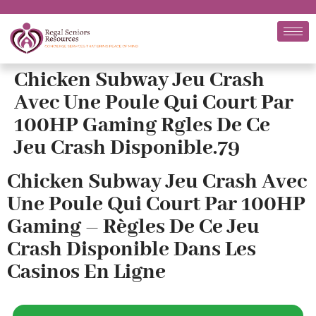
Chicken Subway Jeu Crash
Avec Une Poule Qui Court Par
100HP Gaming Rgles De Ce
Jeu Crash Disponible.79
Chicken Subway Jeu Crash Avec
Une Poule Qui Court Par 100HP
Gaming – Règles De Ce Jeu
Crash Disponible Dans Les
Casinos En Ligne