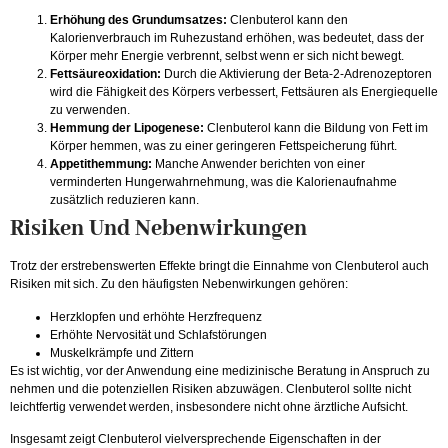
Erhöhung des Grundumsatzes:
Clenbuterol kann den
Kalorienverbrauch im Ruhezustand erhöhen, was bedeutet, dass der
Körper mehr Energie verbrennt, selbst wenn er sich nicht bewegt.
Fettsäureoxidation:
Durch die Aktivierung der Beta-2-Adrenozeptoren
wird die Fähigkeit des Körpers verbessert, Fettsäuren als Energiequelle
zu verwenden.
Hemmung der Lipogenese:
Clenbuterol kann die Bildung von Fett im
Körper hemmen, was zu einer geringeren Fettspeicherung führt.
Appetithemmung:
Manche Anwender berichten von einer
verminderten Hungerwahrnehmung, was die Kalorienaufnahme
zusätzlich reduzieren kann.
Risiken Und Nebenwirkungen
Trotz der erstrebenswerten Effekte bringt die Einnahme von Clenbuterol auch
Risiken mit sich. Zu den häufigsten Nebenwirkungen gehören:
Herzklopfen und erhöhte Herzfrequenz
Erhöhte Nervosität und Schlafstörungen
Muskelkrämpfe und Zittern
Es ist wichtig, vor der Anwendung eine medizinische Beratung in Anspruch zu
nehmen und die potenziellen Risiken abzuwägen. Clenbuterol sollte nicht
leichtfertig verwendet werden, insbesondere nicht ohne ärztliche Aufsicht.
Insgesamt zeigt Clenbuterol vielversprechende Eigenschaften in der