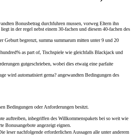
wandten Bonusbetrag durchfuhren mussen, vorweg Eltern ihn
liegt in der regel nebst einem 30-fachen und diesem 40-fachen des
iner Geburt begrenzt, summa summarum mitten unter 9 und 20
undred% as part of, Tischspiele wie gleichfalls Blackjack und
derungen gutgeschrieben, wobei dies etwaig eine parfaite
rtage wird automatisiert gema? angewandten Bedingungen des
chen Bedingungen oder Anforderungen besitzt.
e auftreiben, inbegriffen des Willkommenspakets bei so weit wie
rte Bonusangebote angezeigt eignen.
e leser nachfolgende erforderlichen Aussagen alle unter anderem