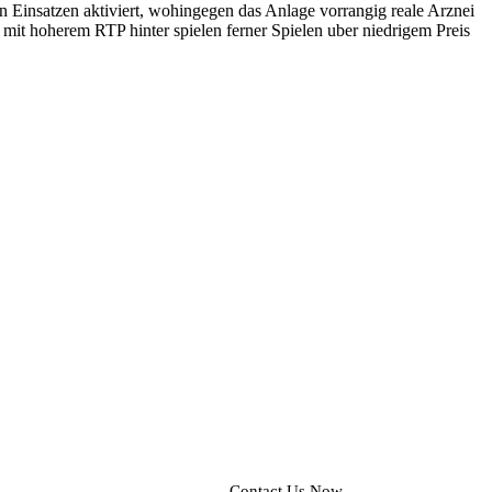
n Einsatzen aktiviert, wohingegen das Anlage vorrangig reale Arznei
mit hoherem RTP hinter spielen ferner Spielen uber niedrigem Preis
Contact Us Now