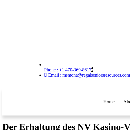
Phone : +1 470-369-8617
Email : msmona@regalseniorsresources.com
Home
Ab
Der Erhaltung des NV Kasino-Ver