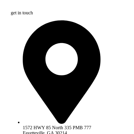
get in touch
1572 HWY 85 North 335 PMB 777
Fayetteville, GA 30214