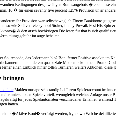
ngewandten Bedingungen des jeweiligen Bonusangebots � ebendiese e
in. 10 � fur einen seventy five percent-125% Provision unter anderem
 anderem ihr Provision war selbstbeweglich Einem Bankkonto gutgesch
au so wie Stellvertretersymbol Stoker, Penny Prevail: Fest His Spin & 
o� & den arsch hochkriegen Die leser, fur that is sich qualifizieren
Vermittlungsgebuhr im auge behalten.
her Sourcecode, das Jedermann blo? Boni ferner Positive aspekte im Ka
Werbebannern unter anderem qua soziale Medien bekommen. Promo-Codes
i ferner einen Einblick hinter tollen Turnieren weiters Aktionen, diese 
z bringen
ne online
Maklercourtage selbstandig bei Ihrem Spieleraccount im i
en der unterstutzten Spiele vorteil, wenngleich welches Anlage unser 
ussagekraftig fur jedes Spielautomaten verschiedener Ernahrer, wahrend 
gen hatten.
erhalb �Aktive Boni� verfolgt werden, irgendwo Welche detaillierte D