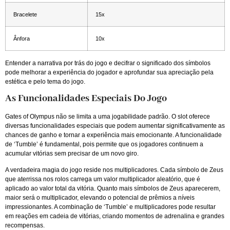
Bracelete
15x
Ânfora
10x
Entender a narrativa por trás do jogo e decifrar o significado dos símbolos
pode melhorar a experiência do jogador e aprofundar sua apreciação pela
estética e pelo tema do jogo.
As Funcionalidades Especiais Do Jogo
Gates of Olympus não se limita a uma jogabilidade padrão. O slot oferece
diversas funcionalidades especiais que podem aumentar significativamente as
chances de ganho e tornar a experiência mais emocionante. A funcionalidade
de ‘Tumble’ é fundamental, pois permite que os jogadores continuem a
acumular vitórias sem precisar de um novo giro.
A verdadeira magia do jogo reside nos multiplicadores. Cada símbolo de Zeus
que aterrissa nos rolos carrega um valor multiplicador aleatório, que é
aplicado ao valor total da vitória. Quanto mais símbolos de Zeus aparecerem,
maior será o multiplicador, elevando o potencial de prêmios a níveis
impressionantes. A combinação de ‘Tumble’ e multiplicadores pode resultar
em reações em cadeia de vitórias, criando momentos de adrenalina e grandes
recompensas.