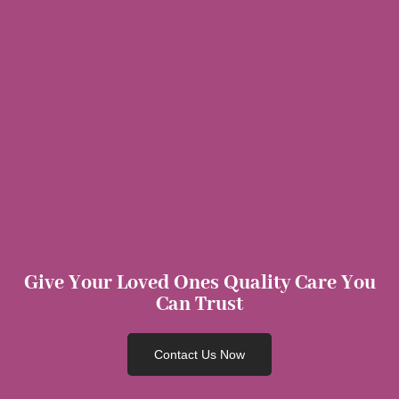
Give Your Loved Ones Quality Care You
Can Trust
Contact Us Now