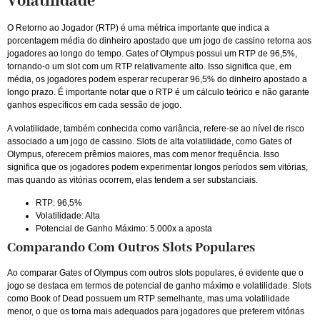
Volatilidade
O Retorno ao Jogador (RTP) é uma métrica importante que indica a
porcentagem média do dinheiro apostado que um jogo de cassino retorna aos
jogadores ao longo do tempo. Gates of Olympus possui um RTP de 96,5%,
tornando-o um slot com um RTP relativamente alto. Isso significa que, em
média, os jogadores podem esperar recuperar 96,5% do dinheiro apostado a
longo prazo. É importante notar que o RTP é um cálculo teórico e não garante
ganhos específicos em cada sessão de jogo.
A volatilidade, também conhecida como variância, refere-se ao nível de risco
associado a um jogo de cassino. Slots de alta volatilidade, como Gates of
Olympus, oferecem prêmios maiores, mas com menor frequência. Isso
significa que os jogadores podem experimentar longos períodos sem vitórias,
mas quando as vitórias ocorrem, elas tendem a ser substanciais.
RTP: 96,5%
Volatilidade: Alta
Potencial de Ganho Máximo: 5.000x a aposta
Comparando Com Outros Slots Populares
Ao comparar Gates of Olympus com outros slots populares, é evidente que o
jogo se destaca em termos de potencial de ganho máximo e volatilidade. Slots
como Book of Dead possuem um RTP semelhante, mas uma volatilidade
menor, o que os torna mais adequados para jogadores que preferem vitórias