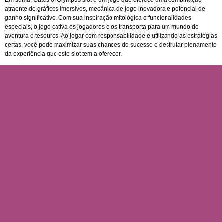
Em suma, Gates of Olympus slot é um jogo que oferece uma combinação
atraente de gráficos imersivos, mecânica de jogo inovadora e potencial de
ganho significativo. Com sua inspiração mitológica e funcionalidades
especiais, o jogo cativa os jogadores e os transporta para um mundo de
aventura e tesouros. Ao jogar com responsabilidade e utilizando as estratégias
certas, você pode maximizar suas chances de sucesso e desfrutar plenamente
da experiência que este slot tem a oferecer.