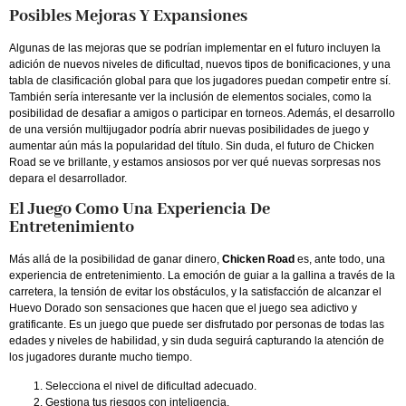
Posibles Mejoras Y Expansiones
Algunas de las mejoras que se podrían implementar en el futuro incluyen la
adición de nuevos niveles de dificultad, nuevos tipos de bonificaciones, y una
tabla de clasificación global para que los jugadores puedan competir entre sí.
También sería interesante ver la inclusión de elementos sociales, como la
posibilidad de desafiar a amigos o participar en torneos. Además, el desarrollo
de una versión multijugador podría abrir nuevas posibilidades de juego y
aumentar aún más la popularidad del título. Sin duda, el futuro de Chicken
Road se ve brillante, y estamos ansiosos por ver qué nuevas sorpresas nos
depara el desarrollador.
El Juego Como Una Experiencia De
Entretenimiento
Más allá de la posibilidad de ganar dinero,
Chicken Road
es, ante todo, una
experiencia de entretenimiento. La emoción de guiar a la gallina a través de la
carretera, la tensión de evitar los obstáculos, y la satisfacción de alcanzar el
Huevo Dorado son sensaciones que hacen que el juego sea adictivo y
gratificante. Es un juego que puede ser disfrutado por personas de todas las
edades y niveles de habilidad, y sin duda seguirá capturando la atención de
los jugadores durante mucho tiempo.
Selecciona el nivel de dificultad adecuado.
Gestiona tus riesgos con inteligencia.