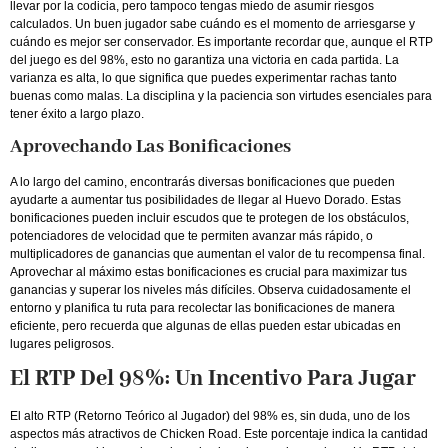
llevar por la codicia, pero tampoco tengas miedo de asumir riesgos
calculados. Un buen jugador sabe cuándo es el momento de arriesgarse y
cuándo es mejor ser conservador. Es importante recordar que, aunque el RTP
del juego es del 98%, esto no garantiza una victoria en cada partida. La
varianza es alta, lo que significa que puedes experimentar rachas tanto
buenas como malas. La disciplina y la paciencia son virtudes esenciales para
tener éxito a largo plazo.
Aprovechando Las Bonificaciones
A lo largo del camino, encontrarás diversas bonificaciones que pueden
ayudarte a aumentar tus posibilidades de llegar al Huevo Dorado. Estas
bonificaciones pueden incluir escudos que te protegen de los obstáculos,
potenciadores de velocidad que te permiten avanzar más rápido, o
multiplicadores de ganancias que aumentan el valor de tu recompensa final.
Aprovechar al máximo estas bonificaciones es crucial para maximizar tus
ganancias y superar los niveles más difíciles. Observa cuidadosamente el
entorno y planifica tu ruta para recolectar las bonificaciones de manera
eficiente, pero recuerda que algunas de ellas pueden estar ubicadas en
lugares peligrosos.
El RTP Del 98%: Un Incentivo Para Jugar
El alto RTP (Retorno Teórico al Jugador) del 98% es, sin duda, uno de los
aspectos más atractivos de Chicken Road. Este porcentaje indica la cantidad