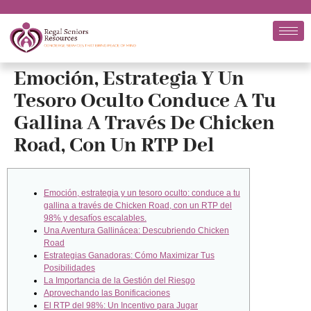
Emoción, Estrategia Y Un
Tesoro Oculto Conduce A Tu
Gallina A Través De Chicken
Road, Con Un RTP Del
Emoción, estrategia y un tesoro oculto: conduce a tu
gallina a través de Chicken Road, con un RTP del
98% y desafíos escalables.
Una Aventura Gallinácea: Descubriendo Chicken
Road
Estrategias Ganadoras: Cómo Maximizar Tus
Posibilidades
La Importancia de la Gestión del Riesgo
Aprovechando las Bonificaciones
El RTP del 98%: Un Incentivo para Jugar