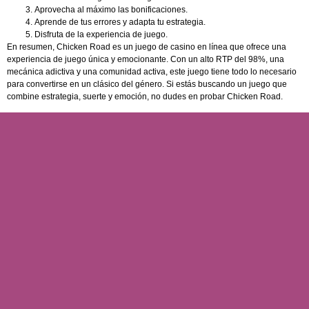
Aprovecha al máximo las bonificaciones.
Aprende de tus errores y adapta tu estrategia.
Disfruta de la experiencia de juego.
En resumen, Chicken Road es un juego de casino en línea que ofrece una
experiencia de juego única y emocionante. Con un alto RTP del 98%, una
mecánica adictiva y una comunidad activa, este juego tiene todo lo necesario
para convertirse en un clásico del género. Si estás buscando un juego que
combine estrategia, suerte y emoción, no dudes en probar Chicken Road.