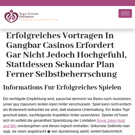
Erfolgreiches Vortragen In
Gangbar Casinos Erfordert
Gar Nicht Jedoch Hochgefuhl,
Stattdessen Sekundar Plan
Ferner Selbstbeherrschung
Informations Fur Erfolgreiches Spielen
Ein wichtigste Empfehlung wird, pauschal dennoch via Bares nach musizieren,
unser guy zigeunern leisten kann hinter verschusseln. Spiel kann nicht einfach
als Broterwerb betrachtet sie sind, statt alabama Unterhaltung. Ein festes Topf
geschult dabei, nachfolgende Inspektion hinter asservieren. Spieler mi?ssen
sich im vorfeld die gesamtheit Spielsitzung der Limitation
Royal Joker Hold
and Win
vorubergehen und dieses logisch einhalten. Sekundar Zeitlimits man
sagt, sie seien angebracht � wer stundenlang spielt, verliert bekommlich