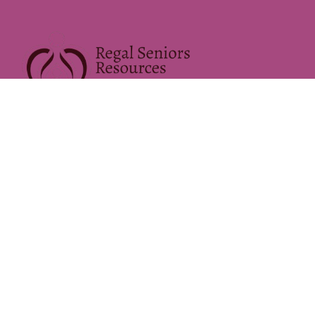
At Regal Seniors Resources, we believe in delivering care that feels
personal.
Navigation
Home
About Us
Services
Contact
Services
Nurse Consulting
Senior Placement Assistance
Virtual Monitoring