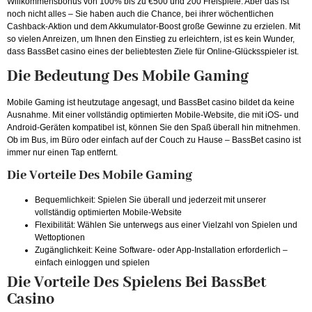
Willkommensbonus von 100% bis zu €500 und 200 Freispiele. Aber das ist
noch nicht alles – Sie haben auch die Chance, bei ihrer wöchentlichen
Cashback-Aktion und dem Akkumulator-Boost große Gewinne zu erzielen. Mit
so vielen Anreizen, um Ihnen den Einstieg zu erleichtern, ist es kein Wunder,
dass BassBet casino eines der beliebtesten Ziele für Online-Glücksspieler ist.
Die Bedeutung Des Mobile Gaming
Mobile Gaming ist heutzutage angesagt, und BassBet casino bildet da keine
Ausnahme. Mit einer vollständig optimierten Mobile-Website, die mit iOS- und
Android-Geräten kompatibel ist, können Sie den Spaß überall hin mitnehmen.
Ob im Bus, im Büro oder einfach auf der Couch zu Hause – BassBet casino ist
immer nur einen Tap entfernt.
Die Vorteile Des Mobile Gaming
Bequemlichkeit: Spielen Sie überall und jederzeit mit unserer
vollständig optimierten Mobile-Website
Flexibilität: Wählen Sie unterwegs aus einer Vielzahl von Spielen und
Wettoptionen
Zugänglichkeit: Keine Software- oder App-Installation erforderlich –
einfach einloggen und spielen
Die Vorteile Des Spielens Bei BassBet
Casino