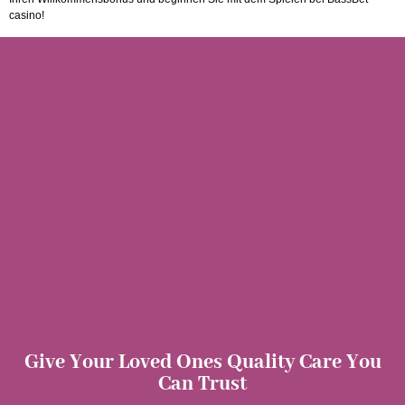
casino!
Give Your Loved Ones Quality Care You
Can Trust