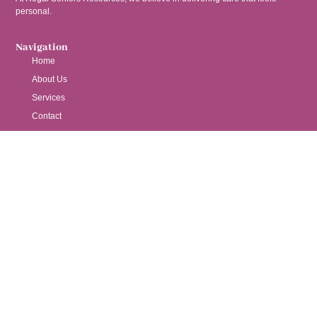
personal.
Navigation
Home
About Us
Services
Contact
Services
Nurse Consulting
Senior Placement Assistance
Virtual Monitoring
Home Repairs Assistance
Chronic Nurse Case Management
Get In Touch
1572 HWY 85 North 335 PMB 777 Fayetteville, GA 30214
+1 470-369-8617
msmona@regalseniorsresources.org