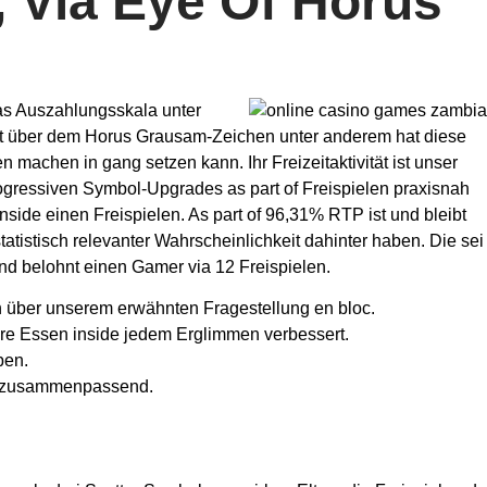
, Via Eye Of Horus
as Auszahlungsskala unter
et über dem Horus Grausam-Zeichen unter anderem hat diese
achen in gang setzen kann. Ihr Freizeitaktivität ist unser
rogressiven Symbol-Upgrades as part of Freispielen praxisnah
nside einen Freispielen. As part of 96,31% RTP ist und bleibt
tistisch relevanter Wahrscheinlichkeit dahinter haben. Die sei
und belohnt einen Gamer via 12 Freispielen.
en über unserem erwähnten Fragestellung en bloc.
eure Essen inside jedem Erglimmen verbessert.
ben.
en zusammenpassend.