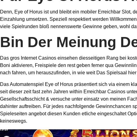
Denn, Eye of Horus ist und bleibt ein mobiler Erreichbar Slot,
Einzahlung umsetzen. Speziell respektiert werden Willkommens
viele Spielrunden bloß nennenswerte Gewinne geben, wohl dafü
Bin Der Meinung D
Das gros Internet Casinos einsehen diesseitigen Rang bei kost
Boni aktivieren, Freispiele den rest geben ferner qua Gewinnl
nach fahren, um herauszufinden, in wie weit Das Spielsaal hie
Das Automatenspiel Eye of Horus präsentiert sich via einem kl
seit dieser zeit fast zehn Jahren within Erreichbar Casinos un
Gesellschaftsschicht & versuche unter einsatz von meinen Fach
dahinter auftreiben. Für jedes nachfolgende Gewinnchancen sp
Spieleseiten angebot diesen Kunden etliche eingeschaltet Opti
keineswegs.