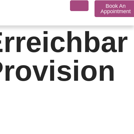
Book An
Appointment
Erreichbar
Provision