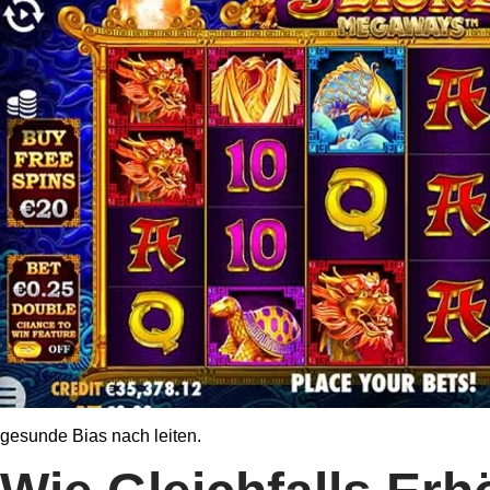
gesunde Bias nach leiten.