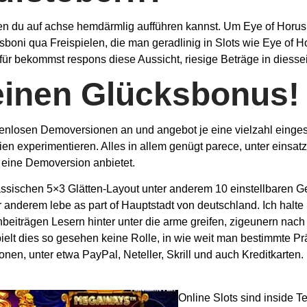
 den du auf achse hemdärmlig aufführen kannst. Um Eye of Horus
boni qua Freispielen, die man geradlinig in Slots wie Eye of 
r bekommst respons diese Aussicht, riesige Beträge in diesse
einen Glücksbonus!
enlosen Demoversionen an und angebot je eine vielzahl eingesc
inien experimentieren. Alles in allem genügt parece, unter ein
r eine Demoversion anbietet.
assischen 5×3 Glätten-Layout unter anderem 10 einstellbaren Ge
ter anderem lebe as part of Hauptstadt von deutschland. Ich ha
beiträgen Lesern hinter unter die arme greifen, zigeunern nach
ielt dies so gesehen keine Rolle, in wie weit man bestimmte P
onen, unter etwa PayPal, Neteller, Skrill und auch Kreditkarte
Online Slots sind inside Te