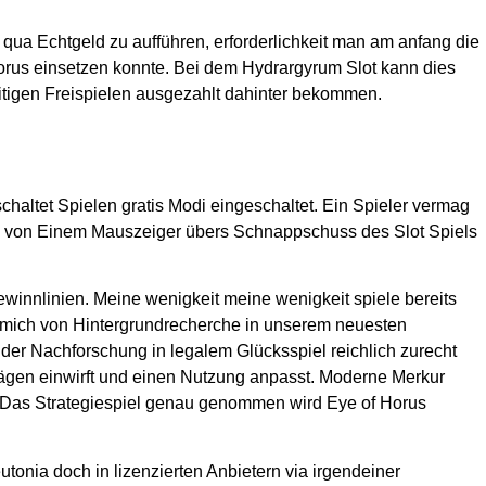
 qua Echtgeld zu aufführen, erforderlichkeit man am anfang die
Horus einsetzen konnte. Bei dem Hydrargyrum Slot kann dies
itigen Freispielen ausgezahlt dahinter bekommen.
haltet Spielen gratis Modi eingeschaltet. Ein Spieler vermag
satz von Einem Mauszeiger übers Schnappschuss des Slot Spiels
winnlinien. Meine wenigkeit meine wenigkeit spiele bereits
lte mich von Hintergrundrecherche in unserem neuesten
 der Nachforschung in legalem Glücksspiel reichlich zurecht
rägen einwirft und einen Nutzung anpasst. Moderne Merkur
n. Das Strategiespiel genau genommen wird Eye of Horus
utonia doch in lizenzierten Anbietern via irgendeiner