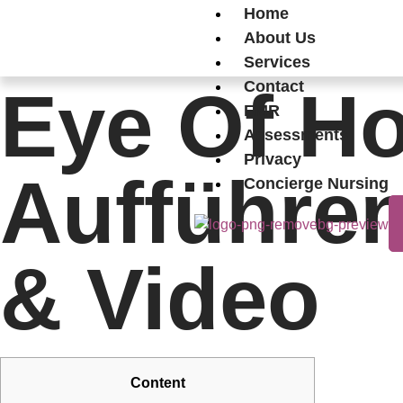
Home
About Us
Services
Contact
Eye Of Ho
EMR
Assessments
Privacy
Aufführen
Concierge Nursing
& Video
Content