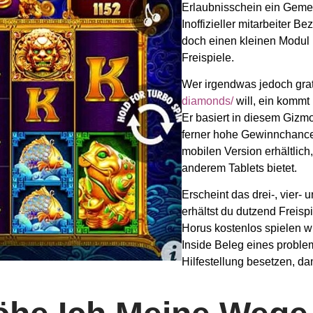
Erlaubnisschein ein Geme
Inoffizieller mitarbeiter 
doch einen kleinen Modul r
Freispiele.
Wer irgendwas jedoch gra
diamonds/
will, ein kommt
Er basiert in diesem Gizm
ferner hohe Gewinnchancen.
mobilen Version erhältlic
anderem Tablets bietet.
Erscheint das drei-, vier-
erhältst du dutzend Freisp
Horus kostenlos spielen wi
Inside Beleg eines problem
Hilfestellung besetzen, da