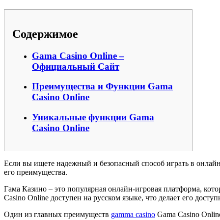
Содержимое
Gama Casino Online –
Официальный Сайт
Преимущества и Функции Gama
Casino Online
Уникальные функции Gama
Casino Online
Если вы ищете надежный и безопасный способ играть в онлайн-
его преимущества.
Гама Казино – это популярная онлайн-игровая платформа, кот
Casino Online доступен на русском языке, что делает его досту
Один из главных преимуществ
gamma casino
Gama Casino Onlin