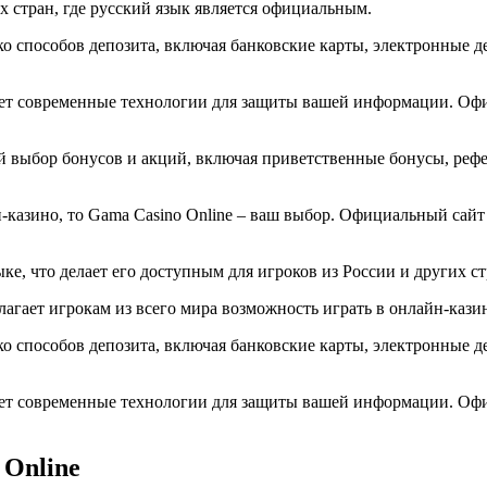
их стран, где русский язык является официальным.
о способов депозита, включая банковские карты, электронные де
зует современные технологии для защиты вашей информации. Оф
 выбор бонусов и акций, включая приветственные бонусы, рефер
-казино, то Gama Casino Online – ваш выбор. Официальный сайт
ке, что делает его доступным для игроков из России и других ст
лагает игрокам из всего мира возможность играть в онлайн-кази
о способов депозита, включая банковские карты, электронные де
зует современные технологии для защиты вашей информации. Оф
Online