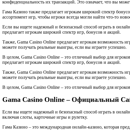
конфиденциальность их транзакций. Это означает, что вы может
Гама Казино также предлагает игрокам широкий спектр бонусов
ассортимент игр, чтобы игроки всегда могли найти что-то ново
Если вы ищете надежный и безопасный способ играть в онлайн-
предлагает игрокам широкий спектр игр, бонусов и акций.
Также, Gama Casino Online предлагает игрокам возможность игр
можете получать реальные выигры, если вы играете успешно.
В целом, Gama Casino Online – это отличный выбор для игроко
предлагает игрокам широкий спектр игр, бонусов и акций.
Также, Gama Casino Online предлагает игрокам возможность игр
можете получать реальные выигры, если вы играете успешно.
В целом, Gama Casino Online – это отличный выбор для игроко
Gama Casino Online – Официальный Са
Если вы ищете надежный и безопасный способ играть в онлайн
включая слоты, карточные игры и рулетку.
Гама Казино – это международная онлайн-казино, которая пред