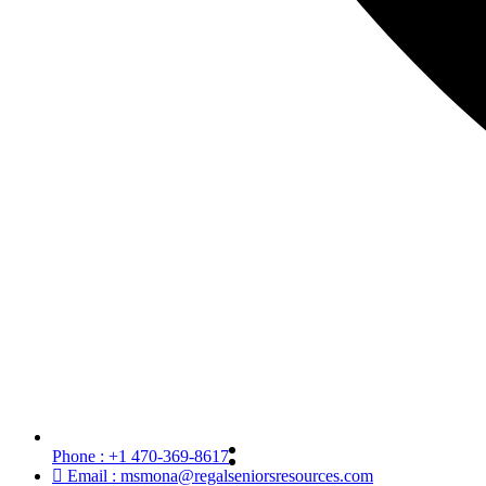
Phone : +1 470-369-8617
Email : msmona@regalseniorsresources.com