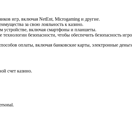
иков игр, включая NetEnt, Microgaming и другие.
еимущества за свою лояльность к казино.
ом устройстве, включая смартфоны и планшеты.
е технологии безопасности, чтобы обеспечить безопасность игро
 способов оплаты, включая банковские карты, электронные деньг
ой счет казино.
personal.