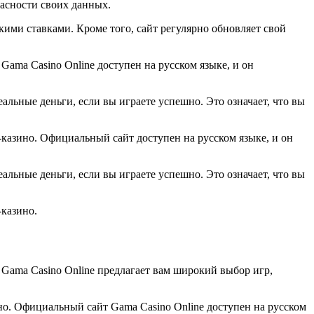
пасности своих данных.
кими ставками. Кроме того, сайт регулярно обновляет свой
ama Casino Online доступен на русском языке, и он
еальные деньги, если вы играете успешно. Это означает, что вы
-казино. Официальный сайт доступен на русском языке, и он
еальные деньги, если вы играете успешно. Это означает, что вы
-казино.
 Gama Casino Online предлагает вам широкий выбор игр,
ино. Официальный сайт Gama Casino Online доступен на русском