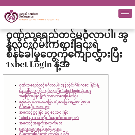
ဂုဏ်သရေည်တင့်မင်္ဂလာပါ၊ အွ
န်လိုင်းဂိမ်းကစားခြင်းရဲ့
စိန်ခေါ်မှုတွေကိုကျော်လွှားပြီး
1xbet Login နဲ့အ
ဂုဏ်သရေည်တင့်မင်္ဂလာပါ၊ အွန်လိုင်းဂိမ်းကစားခြင်းရဲ့
စိန်ခေါ်မှုတွေကိုကျော်လွှားပြီး 1xbet login နဲ့အတူ
အမြော်အမြင်ရှိတဲ့ ကစားသမားဖြစ်ပါစို့။
အွန်လိုင်းဂိမ်းကစားခြင်းရဲ့အခြေခံစည်းမျဉ်းများ
ဂိမ်းအမျိုးအစားများ
အကောင့်ဖွင့်ခြင်းနှင့် ငွေသွင်းခြင်း
1xbet မှာ ဘယ်လိုဝင်ရောက်ကစားရမလဲ
အကောင့်အချက်အလက်များ
လှုပ်ရှားမှုများနှင့် အပိုဆုများ
ဂိမ်းကစားခြင်းတွင် တာဝန်ယူခြင်း