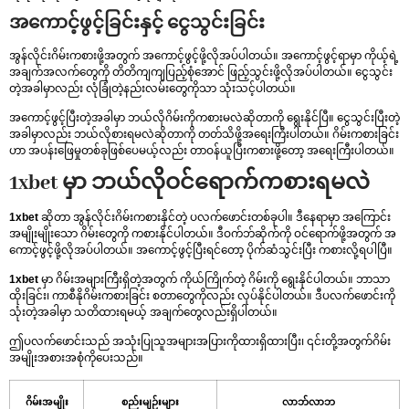
အကောင့်ဖွင့်ခြင်းနှင့် ငွေသွင်းခြင်း
အွန်လိုင်းဂိမ်းကစားဖို့အတွက် အကောင့်ဖွင့်ဖို့လိုအပ်ပါတယ်။ အကောင့်ဖွင့်ရာမှာ ကိုယ့်ရဲ့
အချက်အလက်တွေကို တိတိကျကျပြည့်စုံအောင် ဖြည့်သွင်းဖို့လိုအပ်ပါတယ်။ ငွေသွင်း
တဲ့အခါမှာလည်း လုံခြုံတဲ့နည်းလမ်းတွေကိုသာ သုံးသင့်ပါတယ်။
အကောင့်ဖွင့်ပြီးတဲ့အခါမှာ ဘယ်လိုဂိမ်းကိုကစားမလဲဆိုတာကို ရွေးနိုင်ပြီ။ ငွေသွင်းပြီးတဲ့
အခါမှာလည်း ဘယ်လိုစားရမလဲဆိုတာကို တတ်သိဖို့အရေးကြီးပါတယ်။ ဂိမ်းကစားခြင်း
ဟာ အပန်းဖြေမှုတစ်ခုဖြစ်ပေမယ့်လည်း တာဝန်ယူပြီးကစားဖို့တော့ အရေးကြီးပါတယ်။
1xbet မှာ ဘယ်လိုဝင်ရောက်ကစားရမလဲ
1xbet
ဆိုတာ အွန်လိုင်းဂိမ်းကစားနိုင်တဲ့ ပလက်ဖောင်းတစ်ခုပါ။ ဒီနေရာမှာ အကြောင်း
အမျိုးမျိုးသော ဂိမ်းတွေကို ကစားနိုင်ပါတယ်။ ဒီဝက်ဘ်ဆိုက်ကို ဝင်ရောက်ဖို့အတွက် အ
ကောင့်ဖွင့်ဖို့လိုအပ်ပါတယ်။ အကောင့်ဖွင့်ပြီးရင်တော့ ပိုက်ဆံသွင်းပြီး ကစားလို့ရပါပြီ။
1xbet
မှာ ဂိမ်းအများကြီးရှိတဲ့အတွက် ကိုယ်ကြိုက်တဲ့ ဂိမ်းကို ရွေးနိုင်ပါတယ်။ ဘာသာ
ထိုးခြင်း၊ ကာစီနိုဂိမ်းကစားခြင်း စတာတွေကိုလည်း လုပ်နိုင်ပါတယ်။ ဒီပလက်ဖောင်းကို
သုံးတဲ့အခါမှာ သတိထားရမယ့် အချက်တွေလည်းရှိပါတယ်။
ဤပလက်ဖောင်းသည် အသုံးပြုသူအများအပြားကိုထားရှိထားပြီး၊ ၎င်းတို့အတွက်ဂိမ်း
အမျိုးအစားအစုံကိုပေးသည်။
ဂိမ်းအမျိုး
စည်းမျဉ်းများ
လာဘ်လာဘ