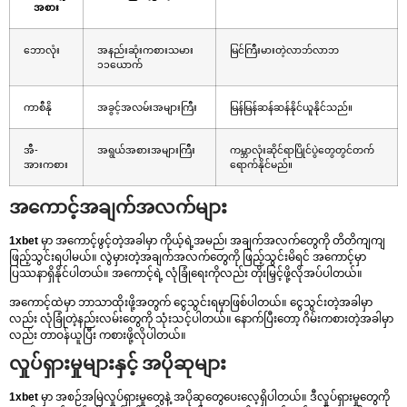
အစား
ဘောလုံး
အနည်းဆုံးကစားသမား
မြင်ကြီးမားတဲ့လာဘ်လာဘ
၁၁ယောက်
ကာစီနို
အခွင့်အလမ်းအများကြီး
မြန်မြန်ဆန်ဆန်နိုင်ယူနိုင်သည်။
အီ-
အရွယ်အစားအများကြီး
ကမ္ဘာလုံးဆိုင်ရာပြိုင်ပွဲတွေတွင်တက်
အားကစား
ရောက်နိုင်မည်။
အကောင့်အချက်အလက်များ
1xbet
မှာ အကောင့်ဖွင့်တဲ့အခါမှာ ကိုယ့်ရဲ့အမည်၊ အချက်အလက်တွေကို တိတိကျကျ
ဖြည့်သွင်းရပါမယ်။ လွဲမှားတဲ့အချက်အလက်တွေကို ဖြည့်သွင်းမိရင် အကောင့်မှာ
ပြဿနာရှိနိုင်ပါတယ်။ အကောင့်ရဲ့ လုံခြုံရေးကိုလည်း တိုးမြှင့်ဖို့လိုအပ်ပါတယ်။
အကောင့်ထဲမှာ ဘာသာထိုးဖို့အတွက် ငွေသွင်းရမှာဖြစ်ပါတယ်။ ငွေသွင်းတဲ့အခါမှာ
လည်း လုံခြုံတဲ့နည်းလမ်းတွေကို သုံးသင့်ပါတယ်။ နောက်ပြီးတော့ ဂိမ်းကစားတဲ့အခါမှာ
လည်း တာဝန်ယူပြီး ကစားဖို့လိုပါတယ်။
လှုပ်ရှားမှုများနှင့် အပိုဆုများ
1xbet
မှာ အစဉ်အမြဲလှုပ်ရှားမှုတွေနဲ့ အပိုဆုတွေပေးလေ့ရှိပါတယ်။ ဒီလှုပ်ရှားမှုတွေကို