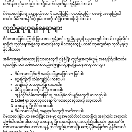
ပတ်ဝန်းကျင်မှာလည်း အကျိုးသက်ရောက်မှုတွေရှိနိုင်ပါတယ်။
ဂိမ်းကစားခြင်းရဲ့ အန္တရာယ်တွေကို သတိပြုပြီး၊ တာဝန်ယူပြီး ကစားဖို့ အရေးကြီးပါ
တယ်။ မိမိကစားနိုင်တဲ့ စွမ်းအားကို သိပြီး ကစားဖို့လိုပါတယ်။
ကူညီမှုရယူရန်နေရာများ
ဂိမ်းကစားခြင်းကြောင့် ပြဿနာတွေရှိခဲ့ရင်၊ ကူညီမှုရယူဖို့ နေရာတွေရှိပါတယ်။ အွန်လိုင်း
မှာရှိတဲ့ ကူညီရေးအဖွဲ့တွေ၊ ဆရာဝန်တွေ၊ မိသားစုတွေနဲ့ ပတ်ဆံးသူတွေဆီမှာ ကူညီမှုရယူ
နိုင်ပါတယ်။
အဓိကအချက်မှာတော့ ပြဿနာတွေကို ဝန်ခံပြီး ကူညီမှုအကူခံယူဖို့ အရေးကြီးပါတယ်။
ကုစားခြင်းဟာ တစ်ယောက်တည်းဖြေရှင်းလို့ရတဲ့ပြဿနာမဟုတ်ပါဘူး။
ဂိမ်းကစားခြင်းကို အပန်းဖြေမှုအဖြစ်သာ မြင်ပါ။
ငွေကြေးကို ထိန်းကျင့်ပြီး ကစားပါ။
အချိန်ကို သတ်မှတ်ပြီး ကစားပါ။
မိမိရဲ့ စွမ်းအားကို သိပြီး ကစားပါ။
အွန်လိုင်းဂိမ်းကစားခြင်းရဲ့ အခြေခံစည်းမျဉ်းတွေကို နားလည်ပါ။
1xbet
မှာ ဘယ်လိုဝင်ရောက်ကစားရလဲဆိုတာကို လေ့လာပါ။
တာဝန်ယူပြီး ဂိမ်းကစားပါ။
ဂိမ်းကစားခြင်းရဲ့ အန္တရာယ်တွေကို သတိထားပါ။
ဂိမ်းကစားခြင်းဟာ ခေတ်ပြိုင်အခါမှာ လူအများစိတ်ဝင်တစားရှိတဲ့ အကြောင်းအရာတစ်
ခုဖြစ်ပါတယ်။ ဒါပေမယ့် တာဝန်ယူပြီး ကစားဖို့တော့ အရေးကြီးပါတယ်။ ဥရောပဂိမ်း
ကစားသမားတစ်ယောက်အနေနဲ့ ဉာဏ်ရည်နဲ့ ကစားပြီး တော့ ပိုမိုအမြတ်ရယူနိုင်အောင်