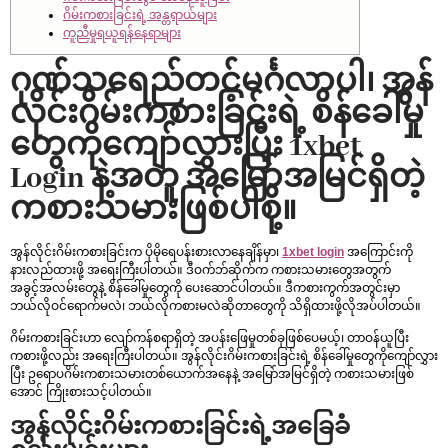
ဂိမ်းကစားခြင်းရဲ့ အန္တရာယ်များ
ကူညီမှုရယူရန်နေရာများ
ဂုဏ်သရေည်တင့်မင်္ဂလာပါ၊ အွန်
လိုင်းဂိမ်းကစားခြင်းရဲ့ စိန်ခေါ်မှု
တွေကိုကျော်လွှားပြီး 1xbet
Login နဲ့အတူ အမြော်အမြင်ရှိတဲ့
ကစားသမားဖြစ်ပါစို့။
အွန်လိုင်းဂိမ်းကစားခြင်းက ပိုမိုရေပန်းစားလာနေချိန်မှာ၊
1xbet login
အကြောင်းကို
နားလည်ထားဖို့ အရေးကြီးပါတယ်။ ဒီဝက်ဘ်ဆိုက်က ကစားသမားတွေအတွက်
အခွင့်အလမ်းတွေနဲ့ စိန်ခေါ်မှုတွေကို ပေးဆောင်ပါတယ်။ ဒီကစားကွက်အတွင်းမှာ
ဘယ်လိုဝင်ရောက်မလဲ၊ ဘယ်လိုကစားမလဲဆိုတာတွေကို သိရှိထားဖို့လိုအပ်ပါတယ်။
ဂိမ်းကစားခြင်းဟာ လျော်ကန်စရာရှိတဲ့ အပန်းဖြေမှုတစ်ခုဖြစ်ပေမယ့်၊ တာဝန်ယူပြီး
ကစားဖို့လည်း အရေးကြီးပါတယ်။ အွန်လိုင်းဂိမ်းကစားခြင်းရဲ့ စိန်ခေါ်မှုတွေကိုကျော်လွှား
ပြီး ဥရောပဂိမ်းကစားသမားတစ်ယောက်အနေနဲ့ အမြော်အမြင်ရှိတဲ့ ကစားသမားဖြစ်
အောင် ကြိုးစားသင့်ပါတယ်။
အွန်လိုင်းဂိမ်းကစားခြင်းရဲ့အခြေခံ