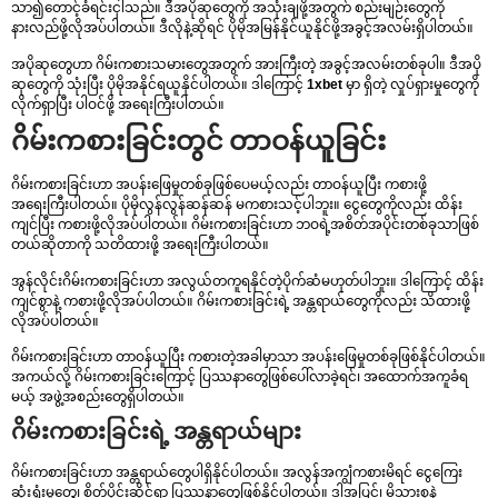
သာ၍တောင့်ခံရင်းငှါသည်။ ဒီအပိုဆုတွေကို အသုံးချဖို့အတွက် စည်းမျဉ်းတွေကို
နားလည်ဖို့လိုအပ်ပါတယ်။ ဒီလိုနဲ့ဆိုရင် ပိုမိုအမြန်နိုင်ယူနိုင်ဖို့အခွင့်အလမ်းရှိပါတယ်။
အပိုဆုတွေဟာ ဂိမ်းကစားသမားတွေအတွက် အားကြီးတဲ့ အခွင့်အလမ်းတစ်ခုပါ။ ဒီအပို
ဆုတွေကို သုံးပြီး ပိုမိုအနိုင်ရယူနိုင်ပါတယ်။ ဒါကြောင့်
1xbet
မှာ ရှိတဲ့ လှုပ်ရှားမှုတွေကို
လိုက်ရှာပြီး ပါဝင်ဖို့ အရေးကြီးပါတယ်။
ဂိမ်းကစားခြင်းတွင် တာဝန်ယူခြင်း
ဂိမ်းကစားခြင်းဟာ အပန်းဖြေမှုတစ်ခုဖြစ်ပေမယ့်လည်း တာဝန်ယူပြီး ကစားဖို့
အရေးကြီးပါတယ်။ ပိုမိုလွန်လွန်ဆန်ဆန် မကစားသင့်ပါဘူး။ ငွေတွေကိုလည်း ထိန်း
ကျင်ပြီး ကစားဖို့လိုအပ်ပါတယ်။ ဂိမ်းကစားခြင်းဟာ ဘဝရဲ့အစိတ်အပိုင်းတစ်ခုသာဖြစ်
တယ်ဆိုတာကို သတိထားဖို့ အရေးကြီးပါတယ်။
အွန်လိုင်းဂိမ်းကစားခြင်းဟာ အလွယ်တကူရနိုင်တဲ့ပိုက်ဆံမဟုတ်ပါဘူး။ ဒါကြောင့် ထိန်း
ကျင်စွာနဲ့ ကစားဖို့လိုအပ်ပါတယ်။ ဂိမ်းကစားခြင်းရဲ့ အန္တရာယ်တွေကိုလည်း သိထားဖို့
လိုအပ်ပါတယ်။
ဂိမ်းကစားခြင်းဟာ တာဝန်ယူပြီး ကစားတဲ့အခါမှာသာ အပန်းဖြေမှုတစ်ခုဖြစ်နိုင်ပါတယ်။
အကယ်လို့ ဂိမ်းကစားခြင်းကြောင့် ပြဿနာတွေဖြစ်ပေါ်လာခဲ့ရင်၊ အထောက်အကူခံရ
မယ့် အဖွဲ့အစည်းတွေရှိပါတယ်။
ဂိမ်းကစားခြင်းရဲ့ အန္တရာယ်များ
ဂိမ်းကစားခြင်းဟာ အန္တရာယ်တွေပါရှိနိုင်ပါတယ်။ အလွန်အကျွံကစားမိရင် ငွေကြေး
ဆုံးရှုံးမှုတွေ၊ စိတ်ပိုင်းဆိုင်ရာ ပြဿနာတွေဖြစ်နိုင်ပါတယ်။ ဒါ့အပြင်၊ မိသားစုနဲ့