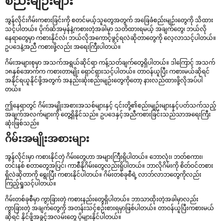
စည်းမျဉ်းများ
အွန်လိုင်းဂိမ်းကစားခြင်းကို စတင်မယ့်သူတွေအတွက် အခြေခံစည်းမျဉ်းတွေကို သိထား
သင့်ပါတယ်။ ပိုက်ဆံအမှန်နဲ့ကစားတဲ့အခါမှာ သတိထားရမယ့် အချက်တွေ၊ ဘယ်လို
နေရာတွေမှာ ကစားနိုင်လဲ၊ ဘယ်လိုအကောင့်ဖွင့်ရလဲဆိုတာတွေကို လေ့လာသင့်ပါတယ်။
ဥပဒေနဲ့အညီ ကစားဖို့လည်း အရေးကြီးပါတယ်။
ဂိမ်းအများစုမှာ အသက်အရွယ်ဆိုင်ရာ ကန့်သတ်ချက်တွေရှိပါတယ်။ ဒါကြောင့် အသက်
၁၈နှစ်အောက်က ကစားတာမျိုး ရှောင်ရှားသင့်ပါတယ်။ တာဝန်ယူပြီး ကစားမယ်ဆိုရင်
အနိုင်ရယူနိုင်ဖို့အတွက် အနည်းဆုံးစည်းမျဉ်းတွေကိုတော့ နားလည်ထားဖို့လိုအပ်ပါ
တယ်။
ဤနေရာတွင် ဂိမ်းအမျိုးအစားအသစ်များနှင့် ၎င်းတို့၏စည်းမျဉ်းများနှင့်ပတ်သက်သည့်
အချက်အလက်များကို တွေ့ရှိနိုင်သည်။ ဥပဒေနှင့်အညီကစားခြင်းသည်သာအရေးကြီး
ဆုံးဖြစ်သည်။
ဂိမ်းအမျိုးအစားများ
အွန်လိုင်းမှာ ကစားနိုင်တဲ့ ဂိမ်းတွေဟာ အများကြီးရှိပါတယ်။ ဘောလုံး၊ ဘတ်စကား၊
တင်းနစ် စတာတွေအပြင်၊ ကာစီနိုဂိမ်းတွေလည်းရှိပါတယ်။ ဘာလိုဂိမ်းကို စိတ်ဝင်တစား
ရှိလဲဆိုတာကို ရွေးပြီး ကစားနိုင်ပါတယ်။ ဂိမ်းတစ်ခုစီရဲ့ လာဘ်လာဘတွေကိုလည်း
ကြည့်ရှုသင့်ပါတယ်။
ဂိမ်းတစ်ခုစီမှာ ကွာခြားတဲ့ ကစားနည်းတွေရှိပါတယ်။ ဘာသာထိုးတဲ့အခါမှာလည်း
ကွာခြားတဲ့ အချက်တွေကို အတန်းသင့်စဉ်းစားရမှာဖြစ်ပါတယ်။ တာဝန်ယူပြီးကစားမယ်
ဆိုရင် နိုင်ဖို့အခွင့်အလမ်းတွေ ပိုများနိုင်ပါတယ်။