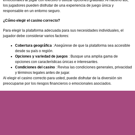
emocionales al jugar con efectivo o utilizar opciones gratuitas. Al hacerlo así,
los jugadores pueden disfrutar de una experiencia de juego única y
responsable en un entorno seguro.
¿Cómo elegir el casino correcto?
Para elegir la plataforma adecuada para sus necesidades individuales, el
jugador debe considerar varios factores:
Cobertura geográfica
: Asegúrese de que la plataforma sea accesible
desde su país o región.
Opciones y variedad de juegos
: Busque una amplia gama de
opciones con características únicas e interesantes.
Condiciones del casino
: Revisa las condiciones generales, privacidad
y términos legales antes de jugar.
Al elegir el casino correcto para usted, puede disfrutar de la diversión sin
preocuparse por los riesgos financieros o emocionales asociados.