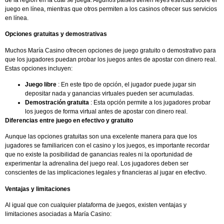
juego en línea, mientras que otros permiten a los casinos ofrecer sus servicios
en línea.
Opciones gratuitas y demostrativas
Muchos María Casino ofrecen opciones de juego gratuito o demostrativo para
que los jugadores puedan probar los juegos antes de apostar con dinero real.
Estas opciones incluyen:
Juego libre
: En este tipo de opción, el jugador puede jugar sin
depositar nada y ganancias virtuales pueden ser acumuladas.
Demostración gratuita
: Esta opción permite a los jugadores probar
los juegos de forma virtual antes de apostar con dinero real.
Diferencias entre juego en efectivo y gratuito
Aunque las opciones gratuitas son una excelente manera para que los
jugadores se familiaricen con el casino y los juegos, es importante recordar
que no existe la posibilidad de ganancias reales ni la oportunidad de
experimentar la adrenalina del juego real. Los jugadores deben ser
conscientes de las implicaciones legales y financieras al jugar en efectivo.
Ventajas y limitaciones
Al igual que con cualquier plataforma de juegos, existen ventajas y
limitaciones asociadas a María Casino: