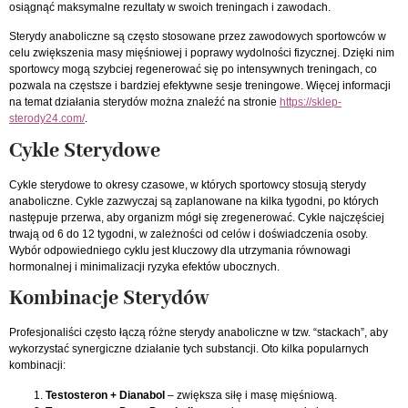
osiągnąć maksymalne rezultaty w swoich treningach i zawodach.
Sterydy anaboliczne są często stosowane przez zawodowych sportowców w
celu zwiększenia masy mięśniowej i poprawy wydolności fizycznej. Dzięki nim
sportowcy mogą szybciej regenerować się po intensywnych treningach, co
pozwala na częstsze i bardziej efektywne sesje treningowe. Więcej informacji
na temat działania sterydów można znaleźć na stronie
https://sklep-
sterody24.com/
.
Cykle Sterydowe
Cykle sterydowe to okresy czasowe, w których sportowcy stosują sterydy
anaboliczne. Cykle zazwyczaj są zaplanowane na kilka tygodni, po których
następuje przerwa, aby organizm mógł się zregenerować. Cykle najczęściej
trwają od 6 do 12 tygodni, w zależności od celów i doświadczenia osoby.
Wybór odpowiedniego cyklu jest kluczowy dla utrzymania równowagi
hormonalnej i minimalizacji ryzyka efektów ubocznych.
Kombinacje Sterydów
Profesjonaliści często łączą różne sterydy anaboliczne w tzw. “stackach”, aby
wykorzystać synergiczne działanie tych substancji. Oto kilka popularnych
kombinacji:
Testosteron + Dianabol
– zwiększa siłę i masę mięśniową.