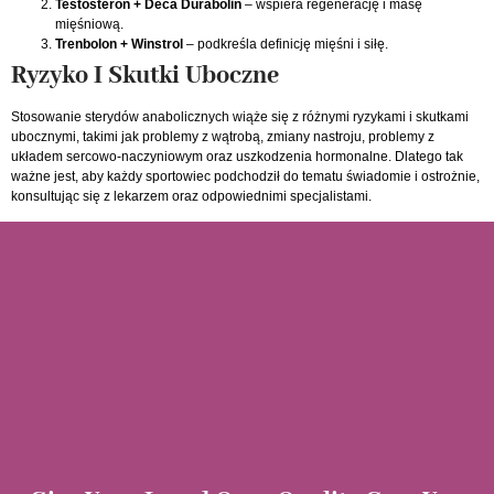
Testosteron + Deca Durabolin
– wspiera regenerację i masę
mięśniową.
Trenbolon + Winstrol
– podkreśla definicję mięśni i siłę.
Ryzyko I Skutki Uboczne
Stosowanie sterydów anabolicznych wiąże się z różnymi ryzykami i skutkami
ubocznymi, takimi jak problemy z wątrobą, zmiany nastroju, problemy z
układem sercowo-naczyniowym oraz uszkodzenia hormonalne. Dlatego tak
ważne jest, aby każdy sportowiec podchodził do tematu świadomie i ostrożnie,
konsultując się z lekarzem oraz odpowiednimi specjalistami.