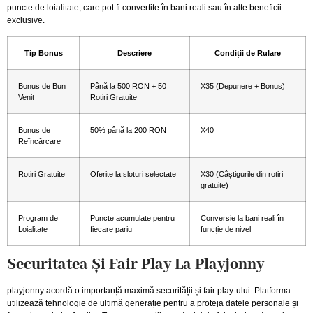
puncte de loialitate, care pot fi convertite în bani reali sau în alte beneficii
exclusive.
Tip Bonus
Descriere
Condiții de Rulare
Bonus de Bun
Până la 500 RON + 50
X35 (Depunere + Bonus)
Venit
Rotiri Gratuite
Bonus de
50% până la 200 RON
X40
Reîncărcare
Rotiri Gratuite
Oferite la sloturi selectate
X30 (Câștigurile din rotiri
gratuite)
Program de
Puncte acumulate pentru
Conversie la bani reali în
Loialitate
fiecare pariu
funcție de nivel
Securitatea Și Fair Play La Playjonny
playjonny acordă o importanță maximă securității și fair play-ului. Platforma
utilizează tehnologie de ultimă generație pentru a proteja datele personale și