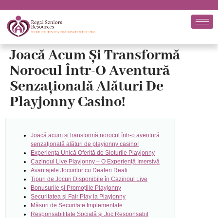
Joacă Acum Și Transformă
Norocul Într-O Aventură
Senzațională Alături De
Playjonny Casino!
Joacă acum și transformă norocul într-o aventură
senzațională alături de playjonny casino!
Experiența Unică Oferită de Sloturile Playjonny
Cazinoul Live Playjonny – O Experiență Imersivă
Avantajele Jocurilor cu Dealeri Reali
Tipuri de Jocuri Disponibile în Cazinoul Live
Bonusurile și Promoțiile Playjonny
Securitatea și Fair Play la Playjonny
Măsuri de Securitate Implementate
Responsabilitate Socială și Joc Responsabil