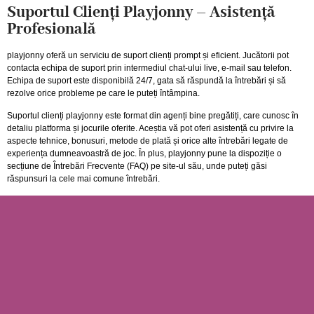
Suportul Clienți Playjonny – Asistență
Profesională
playjonny oferă un serviciu de suport clienți prompt și eficient. Jucătorii pot
contacta echipa de suport prin intermediul chat-ului live, e-mail sau telefon.
Echipa de suport este disponibilă 24/7, gata să răspundă la întrebări și să
rezolve orice probleme pe care le puteți întâmpina.
Suportul clienți playjonny este format din agenți bine pregătiți, care cunosc în
detaliu platforma și jocurile oferite. Aceștia vă pot oferi asistență cu privire la
aspecte tehnice, bonusuri, metode de plată și orice alte întrebări legate de
experiența dumneavoastră de joc. În plus, playjonny pune la dispoziție o
secțiune de Întrebări Frecvente (FAQ) pe site-ul său, unde puteți găsi
răspunsuri la cele mai comune întrebări.