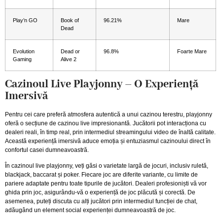
Play’n GO
Book of
96.21%
Mare
Dead
Evolution
Dead or
96.8%
Foarte Mare
Gaming
Alive 2
Cazinoul Live Playjonny – O Experiență
Imersivă
Pentru cei care preferă atmosfera autentică a unui cazinou terestru, playjonny
oferă o secțiune de cazinou live impresionantă. Jucătorii pot interacționa cu
dealeri reali, în timp real, prin intermediul streamingului video de înaltă calitate.
Această experiență imersivă aduce emoția și entuziasmul cazinoului direct în
confortul casei dumneavoastră.
În cazinoul live playjonny, veți găsi o varietate largă de jocuri, inclusiv ruletă,
blackjack, baccarat și poker. Fiecare joc are diferite variante, cu limite de
pariere adaptate pentru toate tipurile de jucători. Dealeri profesioniști vă vor
ghida prin joc, asigurându-vă o experiență de joc plăcută și corectă. De
asemenea, puteți discuta cu alți jucători prin intermediul funcției de chat,
adăugând un element social experienței dumneavoastră de joc.