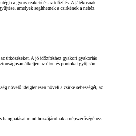
tégia a gyors reakció és az időzítés. A játékosnak
gyűjtése, amelyek segíthetnek a csirkének a nehéz
e az ütközéseket. A jó időzítéshez gyakori gyakorlás
iztonságosan átkeljen az úton és pontokat gyűjtsön.
ség növelő ideiglenesen növeli a csirke sebességét, az
és hanghatásai mind hozzájárulnak a népszerűségéhez.