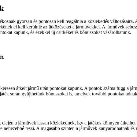
ák
kosnak gyorsan és pontosan kell reagálnia a közlekedés változásaira. A
csirkének el kell kerülnie az ütközéseket a járművekkel. A járművek seb
pontokat kapunk, és ezekkel új csirkéket és bónuszokat vásárolhatunk.
ét.
ikeresen átkelt jármű után pontokat kapunk. A pontok száma függ a jár
játék során gyűjthetünk bónuszokat is, amelyek további pontokat adnak.
ék elején a járművek lassan közlekednek, így a játékos könnyen átkelhet
yre nehezebbé teszi. A magasabb szinten a járművek kanyarodhatnak é