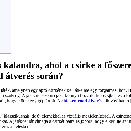
kalandra, ahol a csirke a főszere
d átverés során?
áték, amelyben egy apró csirkének kell átkelnie egy forgalmas úton. Bár
 van szükség. A játék népszerűsége a könnyű hozzáférhetőségben és a fo
lkül, hogy elütne egy gépjármű. A
chicken road átverés
kihívásában rej
n” klasszikusnak, de új elemekkel és vizuális megjelenítéssel. A csirkén
t. A játékos irányíthatja a csirkét balra és jobbra, hogy elkerülje az
keres átkelésben.