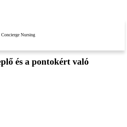
Concierge Nursing
plő és a pontokért való