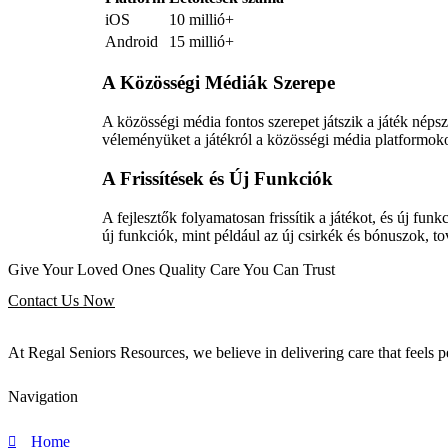
iOS
10 millió+
Android
15 millió+
A Közösségi Médiák Szerepe
A közösségi média fontos szerepet játszik a játék néps
véleményüket a játékról a közösségi média platformokon.
A Frissítések és Új Funkciók
A fejlesztők folyamatosan frissítik a játékot, és új funkc
új funkciók, mint például az új csirkék és bónuszok, to
Give Your Loved Ones Quality Care You Can Trust
Contact Us Now
At Regal Seniors Resources, we believe in delivering care that feels 
Navigation
Home