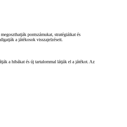
k megoszthatják pontszámukat, stratégiáikat és
lgatják a játékosok visszajelzéseit.
ítják a hibákat és új tartalommal látják el a játékot. Az