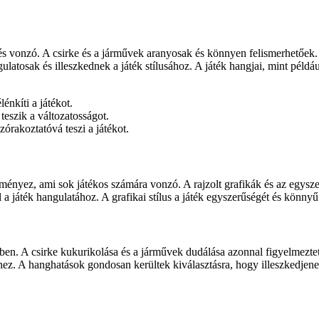
s vonzó. A csirke és a járművek aranyosak és könnyen felismerhetőek. A 
latosak és illeszkednek a játék stílusához. A játék hangjai, mint példá
énkíti a játékot.
teszik a változatosságot.
órakoztatóvá teszi a játékot.
redményez, ami sok játékos számára vonzó. A rajzolt grafikák és az egys
 a játék hangulatához. A grafikai stílus a játék egyszerűségét és könn
ben. A csirke kukurikolása és a járművek dudálása azonnal figyelmezte
ez. A hanghatások gondosan kerültek kiválasztásra, hogy illeszkedjenek