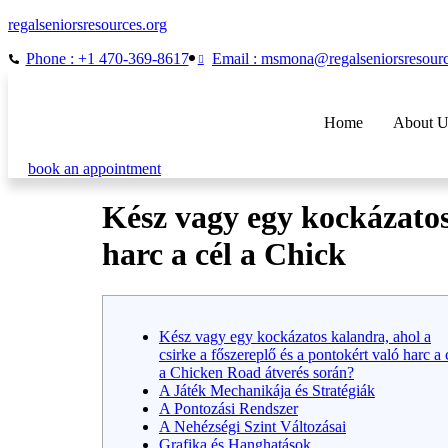
regalseniorsresources.org
Phone : +1 470-369-8617
Email : msmona@regalseniorsresour
Home
About U
book an appointment
Kész vagy egy kockázatos 
harc a cél a Chick
Kész vagy egy kockázatos kalandra, ahol a
csirke a főszereplő és a pontokért való harc a 
a Chicken Road átverés során?
A Játék Mechanikája és Stratégiák
A Pontozási Rendszer
A Nehézségi Szint Változásai
Grafika és Hanghatások