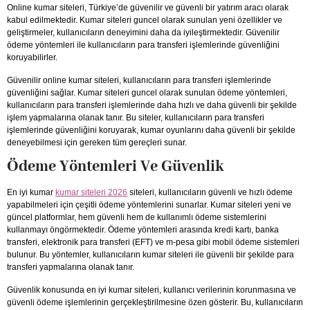
Online kumar siteleri, Türkiye’de güvenilir ve güvenli bir yatırım aracı olarak
kabul edilmektedir. Kumar siteleri guncel olarak sunulan yeni özellikler ve
geliştirmeler, kullanıcıların deneyimini daha da iyileştirmektedir. Güvenilir
ödeme yöntemleri ile kullanıcıların para transferi işlemlerinde güvenliğini
koruyabilirler.
Güvenilir online kumar siteleri, kullanıcıların para transferi işlemlerinde
güvenliğini sağlar. Kumar siteleri guncel olarak sunulan ödeme yöntemleri,
kullanıcıların para transferi işlemlerinde daha hızlı ve daha güvenli bir şekilde
işlem yapmalarına olanak tanır. Bu siteler, kullanıcıların para transferi
işlemlerinde güvenliğini koruyarak, kumar oyunlarını daha güvenli bir şekilde
deneyebilmesi için gereken tüm gereçleri sunar.
Ödeme Yöntemleri Ve Güvenlik
En iyi kumar
kumar siteleri 2026
siteleri, kullanıcıların güvenli ve hızlı ödeme
yapabilmeleri için çeşitli ödeme yöntemlerini sunarlar. Kumar siteleri yeni ve
güncel platformlar, hem güvenli hem de kullanımlı ödeme sistemlerini
kullanmayı öngörmektedir. Ödeme yöntemleri arasında kredi kartı, banka
transferi, elektronik para transferi (EFT) ve m-pesa gibi mobil ödeme sistemleri
bulunur. Bu yöntemler, kullanıcıların kumar siteleri ile güvenli bir şekilde para
transferi yapmalarına olanak tanır.
Güvenlik konusunda en iyi kumar siteleri, kullanıcı verilerinin korunmasına ve
güvenli ödeme işlemlerinin gerçekleştirilmesine özen gösterir. Bu, kullanıcıların