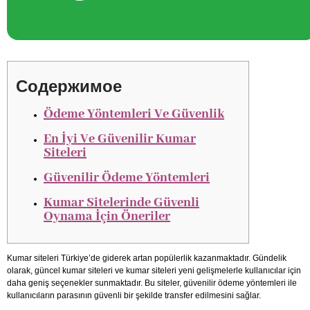
Содержимое
Ödeme Yöntemleri Ve Güvenlik
En İyi Ve Güvenilir Kumar
Siteleri
Güvenilir Ödeme Yöntemleri
Kumar Sitelerinde Güvenli
Oynama İçin Öneriler
Kumar siteleri Türkiye’de giderek artan popülerlik kazanmaktadır. Gündelik
olarak, güncel kumar siteleri ve kumar siteleri yeni gelişmelerle kullanıcılar için
daha geniş seçenekler sunmaktadır. Bu siteler, güvenilir ödeme yöntemleri ile
kullanıcıların parasının güvenli bir şekilde transfer edilmesini sağlar.