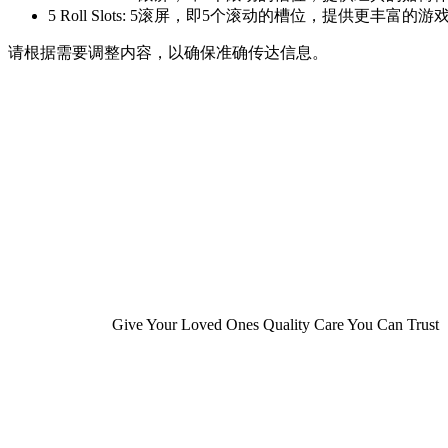
5 Roll Slots: 5滚屏，即5个滚动的槽位，提供更丰
请根据需要调整内容，以确保准确传达信息。
Give Your Loved Ones Quality Care You Can Trust