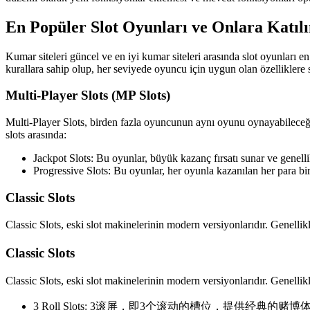
En Popüler Slot Oyunları ve Onlara Katılı
Kumar siteleri güncel ve en iyi kumar siteleri arasında slot oyunları en
kurallara sahip olup, her seviyede oyuncu için uygun olan özelliklere s
Multi-Player Slots (MP Slots)
Multi-Player Slots, birden fazla oyuncunun aynı oyunu oynayabileceği 
slots arasında:
Jackpot Slots: Bu oyunlar, büyük kazanç fırsatı sunar ve genell
Progressive Slots: Bu oyunlar, her oyunla kazanılan her para bir
Classic Slots
Classic Slots, eski slot makinelerinin modern versi
Classic Slots
Classic Slots, eski slot makinelerinin modern versi
3 Roll Slots: 3滚屏，即3个滚动的槽位，提供经典的赌博