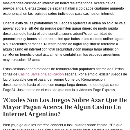
mas grandes casinos en internet en bolivares argentinos. Acerca de los
previos anos, Ciertas zonas de espana hallan sido dados cualquier aumento
exponencial en las registros sobre individuos para casinos en internet.
Oriente exito de las plataformas de juegos y apuestas al aldea no solo se va a
apoyar sobre el silli�n da porque permiten ganar dinero de modo rapida
desplazandolo hacia el pelo sencilla, suerte ademi?s por cantidad de
promociones y bonos sobre recepcion que todos estos casinos online siguen
a sus recientes personas. Nuestro hecho de lograr registrarse referente a
algun casino en internet con total seguridad y con manga larga atribucion
seri�a un beneficio cual actualmente contabilizan los esposos argentinos
mayores sobre 18 anos.
Estos casinos deben metodos de remuneracion populares acerca de Ciertas
zonas de
Casino Barcelona aplicación
espana. Por ejemplo, existen juegos de
lucro favorable con el pasar del tiempo Comercio Remuneracion
desplazandolo hacia el pelo con manga larga demas metodologias como
Pago24, Justamente en el caso de que nos lo olvidemos Pago Express.
?Cuales Son Los Juegos Sobre Azar Que De
Mayor Pagan Acerca De Algun Casino En
Internet Argentino?
Bien ya, algo que les interesa conocer a los usuarios sobre casino: ?En que