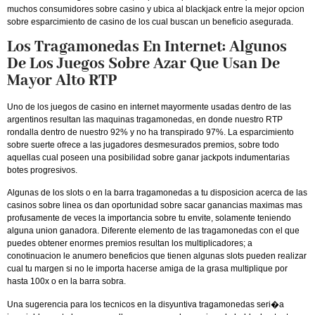
muchos consumidores sobre casino y ubica al blackjack entre la mejor opcion
sobre esparcimiento de casino de los cual buscan un beneficio asegurada.
Los Tragamonedas En Internet: Algunos
De Los Juegos Sobre Azar Que Usan De
Mayor Alto RTP
Uno de los juegos de casino en internet mayormente usadas dentro de las
argentinos resultan las maquinas tragamonedas, en donde nuestro RTP
rondalla dentro de nuestro 92% y no ha transpirado 97%. La esparcimiento
sobre suerte ofrece a las jugadores desmesurados premios, sobre todo
aquellas cual poseen una posibilidad sobre ganar jackpots indumentarias
botes progresivos.
Algunas de los slots o en la barra tragamonedas a tu disposicion acerca de las
casinos sobre linea os dan oportunidad sobre sacar ganancias maximas mas
profusamente de veces la importancia sobre tu envite, solamente teniendo
alguna union ganadora. Diferente elemento de las tragamonedas con el que
puedes obtener enormes premios resultan los multiplicadores; a
conotinuacion le anumero beneficios que tienen algunas slots pueden realizar
cual tu margen si no le importa hacerse amiga de la grasa multiplique por
hasta 100x o en la barra sobra.
Una sugerencia para los tecnicos en la disyuntiva tragamonedas seri�a