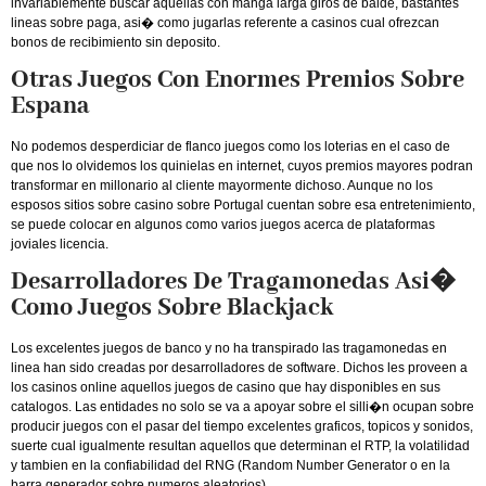
invariablemente buscar aquellas con manga larga giros de balde, bastantes
lineas sobre paga, asi� como jugarlas referente a casinos cual ofrezcan
bonos de recibimiento sin deposito.
Otras Juegos Con Enormes Premios Sobre
Espana
No podemos desperdiciar de flanco juegos como los loterias en el caso de
que nos lo olvidemos los quinielas en internet, cuyos premios mayores podran
transformar en millonario al cliente mayormente dichoso. Aunque no los
esposos sitios sobre casino sobre Portugal cuentan sobre esa entretenimiento,
se puede colocar en algunos como varios juegos acerca de plataformas
joviales licencia.
Desarrolladores De Tragamonedas Asi�
Como Juegos Sobre Blackjack
Los excelentes juegos de banco y no ha transpirado las tragamonedas en
linea han sido creadas por desarrolladores de software. Dichos les proveen a
los casinos online aquellos juegos de casino que hay disponibles en sus
catalogos. Las entidades no solo se va a apoyar sobre el silli�n ocupan sobre
producir juegos con el pasar del tiempo excelentes graficos, topicos y sonidos,
suerte cual igualmente resultan aquellos que determinan el RTP, la volatilidad
y tambien en la confiabilidad del RNG (Random Number Generator o en la
barra generador sobre numeros aleatorios).