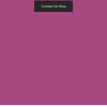
Contact Us Now