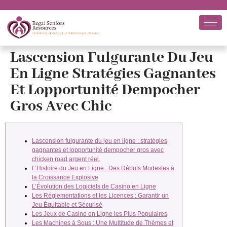
Lascension Fulgurante Du Jeu
En Ligne Stratégies Gagnantes
Et Lopportunité Dempocher
Gros Avec Chic
Lascension fulgurante du jeu en ligne : stratégies
gagnantes et lopportunité dempocher gros avec
chicken road argent réel.
L’Histoire du Jeu en Ligne : Des Débuts Modestes à
la Croissance Explosive
L’Évolution des Logiciels de Casino en Ligne
Les Réglementations et les Licences : Garantir un
Jeu Équitable et Sécurisé
Les Jeux de Casino en Ligne les Plus Populaires
Les Machines à Sous : Une Multitude de Thèmes et