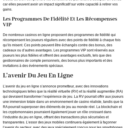
car elles peuvent avoir un impact significatif sur votre capacité à retirer vos
gains.
Les Programmes De Fidélité Et Les Récompenses
VIP
De nombreux casinos en ligne proposent des programmes de fidélité qui
récompensent les joueurs réguliers avec des points de fidélité à chaque fois
qu’ils misent. Ces points peuvent être échangés contre des bonus, des
cadeaux ou d’autres avantages. Les programmes VIP sont réservés aux
joueurs les plus fidèles et offrent des avantages exclusifs, tels que des
gestionnaires de compte personnels, des bonus plus importants et des
invitations à des événements spéciaux.
L’avenir Du Jeu En Ligne
L’avenir du jeu en ligne s’annonce prometteur, avec des innovations
technologiques telles que la réalité virtuelle (RV) et la réalité augmentée (RA)
qui devraient transformer l’expérience de jeu. La RV pourrait offrir aux joueurs
une immersion totale dans un environnement de casino réaliste, tandis que la
RA pourrait superposer des éléments de jeu au monde réel. La blockchain et
les cryptomonnaies pourraient également jouer un rôle croissant dans
l’industrie du jeu en ligne, offrant des transactions plus sécurisées et
transparentes. L’essor des jeux mobiles continuera également à façonner
l’avenir du secteur, avec des jeux spécialement conçus pour les smartphones