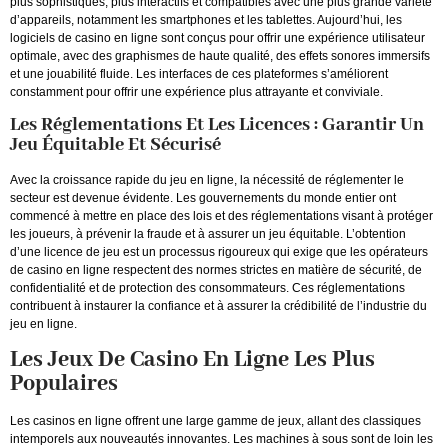
plus sophistiqués, plus interactifs et compatibles avec une plus grande variété
d’appareils, notamment les smartphones et les tablettes. Aujourd’hui, les
logiciels de casino en ligne sont conçus pour offrir une expérience utilisateur
optimale, avec des graphismes de haute qualité, des effets sonores immersifs
et une jouabilité fluide. Les interfaces de ces plateformes s’améliorent
constamment pour offrir une expérience plus attrayante et conviviale.
Les Réglementations Et Les Licences : Garantir Un
Jeu Équitable Et Sécurisé
Avec la croissance rapide du jeu en ligne, la nécessité de réglementer le
secteur est devenue évidente. Les gouvernements du monde entier ont
commencé à mettre en place des lois et des réglementations visant à protéger
les joueurs, à prévenir la fraude et à assurer un jeu équitable. L’obtention
d’une licence de jeu est un processus rigoureux qui exige que les opérateurs
de casino en ligne respectent des normes strictes en matière de sécurité, de
confidentialité et de protection des consommateurs. Ces réglementations
contribuent à instaurer la confiance et à assurer la crédibilité de l’industrie du
jeu en ligne.
Les Jeux De Casino En Ligne Les Plus
Populaires
Les casinos en ligne offrent une large gamme de jeux, allant des classiques
intemporels aux nouveautés innovantes. Les machines à sous sont de loin les