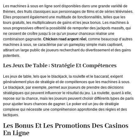
Les machines à sous en ligne sont disponibles dans une grande variété de
thèmes, des fruits classiques aux personnages de films et de séries télévisées.
Elles proposent également une multitude de fonctionnalités, telles que les
tours gratuits, les multiplicateurs de gains et les jeux bonus. Les machines à
sous progressives offrent la possibilité de remporter des jackpots massifs, qui
ne cessent de croître jusqu’à ce qu’un joueur chanceux réalise une
combinaison gagnante.
Chicken road argent réel
, comme beaucoup d’autres
machines à sous, se caractérise par un gameplay simple mais captivant,
attirant un large public de joueurs recherchant du divertissement et des gains
potentiels.
Les Jeux De Table : Stratégie Et Compétences
Les jeux de table, tels que le blackjack, la roulette et le baccarat, exigent
généralement plus de stratégie et de compétences que les machines à sous.
Le blackjack, par exemple, permet aux joueurs de prendre des décisions
stratégiques qui peuvent influencer le résultat du jeu. La roulette, quant à elle,
repose sur la chance, mais les joueurs peuvent choisir différents types de paris
pour ajuster leurs chances de gagner. Le poker est un jeu de stratégie
complexe qui nécessite une compréhension approfondie des règles et des
tactiques.
Les Bonus Et Les Promotions Des Casinos
En Ligne