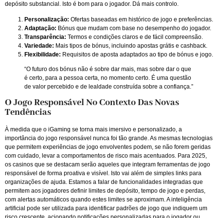
depósito substancial. Isto é bom para o jogador. Dá mais controlo.
Personalização:
Ofertas baseadas em histórico de jogo e preferências.
Adaptação:
Bónus que mudam com base no desempenho do jogador.
Transparência:
Termos e condições claros e de fácil compreensão.
Variedade:
Mais tipos de bónus, incluindo apostas grátis e cashback.
Flexibilidade:
Requisitos de aposta adaptados ao tipo de bónus e jogo.
“O futuro dos bónus não é sobre dar mais, mas sobre dar o que
é certo, para a pessoa certa, no momento certo. É uma questão
de valor percebido e de lealdade construída sobre a confiança.”
O Jogo Responsável No Contexto Das Novas
Tendências
À medida que o iGaming se torna mais imersivo e personalizado, a
importância do jogo responsável nunca foi tão grande. As mesmas tecnologias
que permitem experiências de jogo envolventes podem, se não forem geridas
com cuidado, levar a comportamentos de risco mais acentuados. Para 2025,
os casinos que se destacam serão aqueles que integram ferramentas de jogo
responsável de forma proativa e visível. Isto vai além de simples links para
organizações de ajuda. Estamos a falar de funcionalidades integradas que
permitem aos jogadores definir limites de depósito, tempo de jogo e perdas,
com alertas automáticos quando estes limites se aproximam. A inteligência
artificial pode ser utilizada para identificar padrões de jogo que indiquem um
risco crescente, acionando notificações personalizadas para o jogador ou