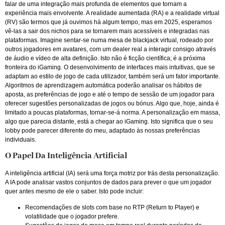
falar de uma integração mais profunda de elementos que tornam a
experiência mais envolvente. A realidade aumentada (RA) e a realidade virtual
(RV) são termos que já ouvimos há algum tempo, mas em 2025, esperamos
vê-las a sair dos nichos para se tornarem mais acessíveis e integradas nas
plataformas. Imagine sentar-se numa mesa de blackjack virtual, rodeado por
outros jogadores em avatares, com um dealer real a interagir consigo através
de áudio e vídeo de alta definição. Isto não é ficção científica; é a próxima
fronteira do iGaming. O desenvolvimento de interfaces mais intuitivas, que se
adaptam ao estilo de jogo de cada utilizador, também será um fator importante.
Algoritmos de aprendizagem automática poderão analisar os hábitos de
aposta, as preferências de jogo e até o tempo de sessão de um jogador para
oferecer sugestões personalizadas de jogos ou bónus. Algo que, hoje, ainda é
limitado a poucas plataformas, tornar-se-á norma. A personalização em massa,
algo que parecia distante, está a chegar ao iGaming. Isto significa que o seu
lobby pode parecer diferente do meu, adaptado às nossas preferências
individuais.
O Papel Da Inteligência Artificial
A inteligência artificial (IA) será uma força motriz por trás desta personalização.
A IA pode analisar vastos conjuntos de dados para prever o que um jogador
quer antes mesmo de ele o saber. Isto pode incluir:
Recomendações de slots com base no RTP (Return to Player) e
volatilidade que o jogador prefere.