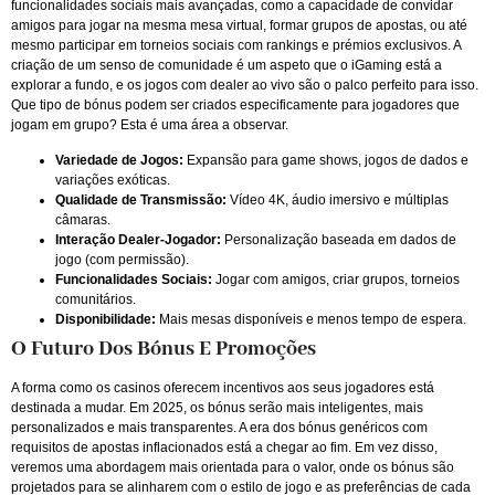
funcionalidades sociais mais avançadas, como a capacidade de convidar
amigos para jogar na mesma mesa virtual, formar grupos de apostas, ou até
mesmo participar em torneios sociais com rankings e prémios exclusivos. A
criação de um senso de comunidade é um aspeto que o iGaming está a
explorar a fundo, e os jogos com dealer ao vivo são o palco perfeito para isso.
Que tipo de bónus podem ser criados especificamente para jogadores que
jogam em grupo? Esta é uma área a observar.
Variedade de Jogos:
Expansão para game shows, jogos de dados e
variações exóticas.
Qualidade de Transmissão:
Vídeo 4K, áudio imersivo e múltiplas
câmaras.
Interação Dealer-Jogador:
Personalização baseada em dados de
jogo (com permissão).
Funcionalidades Sociais:
Jogar com amigos, criar grupos, torneios
comunitários.
Disponibilidade:
Mais mesas disponíveis e menos tempo de espera.
O Futuro Dos Bónus E Promoções
A forma como os casinos oferecem incentivos aos seus jogadores está
destinada a mudar. Em 2025, os bónus serão mais inteligentes, mais
personalizados e mais transparentes. A era dos bónus genéricos com
requisitos de apostas inflacionados está a chegar ao fim. Em vez disso,
veremos uma abordagem mais orientada para o valor, onde os bónus são
projetados para se alinharem com o estilo de jogo e as preferências de cada