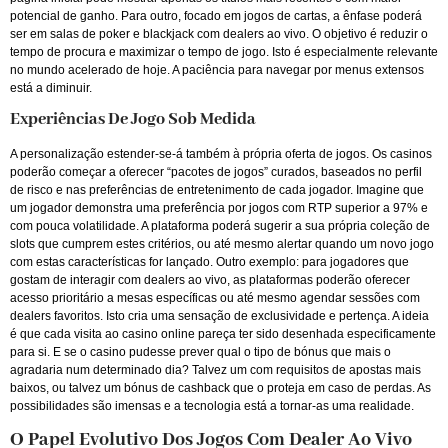
potencial de ganho. Para outro, focado em jogos de cartas, a ênfase poderá
ser em salas de poker e blackjack com dealers ao vivo. O objetivo é reduzir o
tempo de procura e maximizar o tempo de jogo. Isto é especialmente relevante
no mundo acelerado de hoje. A paciência para navegar por menus extensos
está a diminuir.
Experiências De Jogo Sob Medida
A personalização estender-se-á também à própria oferta de jogos. Os casinos
poderão começar a oferecer “pacotes de jogos” curados, baseados no perfil
de risco e nas preferências de entretenimento de cada jogador. Imagine que
um jogador demonstra uma preferência por jogos com RTP superior a 97% e
com pouca volatilidade. A plataforma poderá sugerir a sua própria coleção de
slots que cumprem estes critérios, ou até mesmo alertar quando um novo jogo
com estas características for lançado. Outro exemplo: para jogadores que
gostam de interagir com dealers ao vivo, as plataformas poderão oferecer
acesso prioritário a mesas específicas ou até mesmo agendar sessões com
dealers favoritos. Isto cria uma sensação de exclusividade e pertença. A ideia
é que cada visita ao casino online pareça ter sido desenhada especificamente
para si. E se o casino pudesse prever qual o tipo de bónus que mais o
agradaria num determinado dia? Talvez um com requisitos de apostas mais
baixos, ou talvez um bónus de cashback que o proteja em caso de perdas. As
possibilidades são imensas e a tecnologia está a tornar-as uma realidade.
O Papel Evolutivo Dos Jogos Com Dealer Ao Vivo