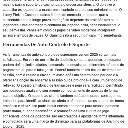
mesmo para o suporte do casino, para oferecer assistência. O objetivo é
capacitar os jogadores a manterem o controlo sobre o seu entretenimento. O
Lucky Elektra Casino, e outros líderes de mercado, entendem que a
sustentabilidade a longo prazo do negócio depende da proteção dos seus
jogadores. Uma abordagem centrada no jogador inclui, necessariamente, o
seu bem-estar. Pense em como os jogos de vídeo modernos incorporam
avisos e tempos de pausa. O iGaming está a seguir um caminho semelhante.
Ferramentas De Auto-Controlo E Suporte
As ferramentas de auto-controlo que esperamos ver em 2025 serão mais
sofisticadas. Em vez de um limite de depósito semanal genérico, um jogador
poderá definir limites diários, semanais e mensais para diferentes métodos de
pagamento ou para o total gasto. Poderá também definir limites de tempo de
sessão, com o casino a enviar um aviso após um determinado período e a
oferecer a opção de encerrar a sessão ou de prolongá-la com um período de
reflexão. O acesso a histórico de transações e jogo será facilitado, permitindo
aos jogadores analisar o seu próprio comportamento de apostas de forma
clara e objetiva. O suporte ao cliente também será aprimorado, com agentes
treinados para identificar sinais de alerta e oferecer recursos e apoio de forma
empática e eficaz. Isto pode incluir encaminhamento para aconselhamento
profissional, quando necessário. A promoção de uma cultura de jogo
consciente, onde os jogadores são encorajados a apostar de forma informada
e controlada, será uma marca de distinção para as plataformas de iGaming de
topo em 2025.