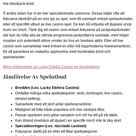
live blackjack-bord.
Å andra sidan har vi de mer specialiserade casinona. Dessa väljer ofta att
fokusera stenhårt på en viss typ av spel, som till exempel enbart spelautomater,
eller ett specifikt utbud av live casino-spel. De kan då erbjuda ett djupare urval
inom sin nisch. Tänk dig ett casino som enbart fokuserar på jackpotautomater;
där kan du hitta alla de största progressiva jackpottarna samlade, med högre
insatser och potentiellt större vinster än hos en bredare aktör. Eller ett live
casino som samarbetar med enbart en eller två toppmoderna liveleverantörer,
för att garantera en makalös upplevelse med hundratals bord och
spelvarianter.
Mina erfarenheter av Lucky Elektra Casino en djupdykning
Jämförelse Av Spelutbud
Bredden (t.ex. Lucky Elektra Casino):
Omfattar många olika spelkategorier: slots, bordsspel, live casino,
(ibland betting).
Samarbete med ett stort antal spelleverantörer.
Möjlighet att hitta både populära och mer obskyra titlar.
Passar spelaren som gillar variation och vill ha allt på ett ställe.
Kan ibland innebära att djupet i en specifik nisch inte är lika stort.
Specialiseringen (t.ex. nischade casinon):
Fokuserar starkt på en eller ett fåtal spelkategorier.