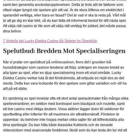
samt den generella användarupplevelsen. Detta är trots allt de faktorer som
oftast väger tyngst när spelare gör sitt val. Är de stora löftena om elektricitet i
spelandet verkliga, eller bara en fasad? Det är vad vi ska ta reda på. Vårt mål
är att ge dig en klar bild, så du kan fatta ett informerat beslut för ditt nästa spel.
Att välja rätt casino är lite som att välja rätt verktyg för jobbet; det måste passa
dina behov.
7 Vorteile bei Lucky Elektra Casino für Spieler im Überblick
Spelutbud: Bredden Mot Specialiseringen
När vi pratar om spelutbud på onlinecasinon, finns det i grunden två
huvudstrategier som casinon tenderar att följa: antingen en massiv bredd av
alla typer av spel, eller en djup specialisering inom ett visst område. Lucky
Elektra Casino verkar luta åt det förstnämnda, att erbjuda en rejäl dos av det
mesta. Detta kan vara lockande för den spelare som gillar variation och vill ha
allt på ett ställe.
En spridning av spel innebär ofta ett stort antal spelautomater från många olika
spelleverantörer, en sektion med bordsspel som blackjack och roulette, samt
ett live casino med riktiga dealers. Vissa aktörer lägger även till sektioner för
sportbetting eller lotterier för att maximera sin attraktionskraft. Fördelen är
uppenbar: du behöver inte hoppa mellan olika sajter för att tillfredsställa alla
dina spelbegär. Du kan hitta både klassiska fruktslots och de senaste
videoslotsen med avancerade funktioner, likväl som du kan testa din tur vid ett