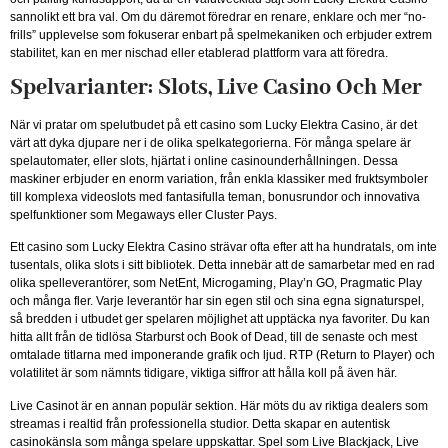
sannolikt ett bra val. Om du däremot föredrar en renare, enklare och mer “no-
frills” upplevelse som fokuserar enbart på spelmekaniken och erbjuder extrem
stabilitet, kan en mer nischad eller etablerad plattform vara att föredra.
Spelvarianter: Slots, Live Casino Och Mer
När vi pratar om spelutbudet på ett casino som Lucky Elektra Casino, är det
värt att dyka djupare ner i de olika spelkategorierna. För många spelare är
spelautomater, eller slots, hjärtat i online casinounderhållningen. Dessa
maskiner erbjuder en enorm variation, från enkla klassiker med fruktsymboler
till komplexa videoslots med fantasifulla teman, bonusrundor och innovativa
spelfunktioner som Megaways eller Cluster Pays.
Ett casino som Lucky Elektra Casino strävar ofta efter att ha hundratals, om inte
tusentals, olika slots i sitt bibliotek. Detta innebär att de samarbetar med en rad
olika spelleverantörer, som NetEnt, Microgaming, Play’n GO, Pragmatic Play
och många fler. Varje leverantör har sin egen stil och sina egna signaturspel,
så bredden i utbudet ger spelaren möjlighet att upptäcka nya favoriter. Du kan
hitta allt från de tidlösa Starburst och Book of Dead, till de senaste och mest
omtalade titlarna med imponerande grafik och ljud. RTP (Return to Player) och
volatilitet är som nämnts tidigare, viktiga siffror att hålla koll på även här.
Live Casinot är en annan populär sektion. Här möts du av riktiga dealers som
streamas i realtid från professionella studior. Detta skapar en autentisk
casinokänsla som många spelare uppskattar. Spel som Live Blackjack, Live