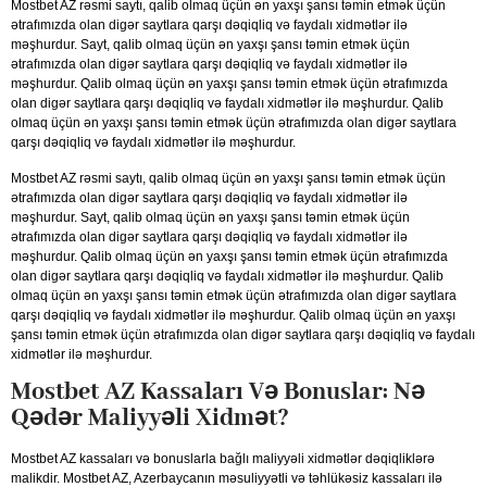
Mostbet AZ rəsmi saytı, qalib olmaq üçün ən yaxşı şansı təmin etmək üçün
ətrafımızda olan digər saytlara qarşı dəqiqliq və faydalı xidmətlər ilə
məşhurdur. Sayt, qalib olmaq üçün ən yaxşı şansı təmin etmək üçün
ətrafımızda olan digər saytlara qarşı dəqiqliq və faydalı xidmətlər ilə
məşhurdur. Qalib olmaq üçün ən yaxşı şansı təmin etmək üçün ətrafımızda
olan digər saytlara qarşı dəqiqliq və faydalı xidmətlər ilə məşhurdur. Qalib
olmaq üçün ən yaxşı şansı təmin etmək üçün ətrafımızda olan digər saytlara
qarşı dəqiqliq və faydalı xidmətlər ilə məşhurdur.
Mostbet AZ rəsmi saytı, qalib olmaq üçün ən yaxşı şansı təmin etmək üçün
ətrafımızda olan digər saytlara qarşı dəqiqliq və faydalı xidmətlər ilə
məşhurdur. Sayt, qalib olmaq üçün ən yaxşı şansı təmin etmək üçün
ətrafımızda olan digər saytlara qarşı dəqiqliq və faydalı xidmətlər ilə
məşhurdur. Qalib olmaq üçün ən yaxşı şansı təmin etmək üçün ətrafımızda
olan digər saytlara qarşı dəqiqliq və faydalı xidmətlər ilə məşhurdur. Qalib
olmaq üçün ən yaxşı şansı təmin etmək üçün ətrafımızda olan digər saytlara
qarşı dəqiqliq və faydalı xidmətlər ilə məşhurdur. Qalib olmaq üçün ən yaxşı
şansı təmin etmək üçün ətrafımızda olan digər saytlara qarşı dəqiqliq və faydalı
xidmətlər ilə məşhurdur.
Mostbet AZ Kassaları Və Bonuslar: Nə
Qədər Maliyyəli Xidmət?
Mostbet AZ kassaları və bonuslarla bağlı maliyyəli xidmətlər dəqiqliklərə
malikdir. Mostbet AZ, Azerbaycanın məsuliyyətli və təhlükəsiz kassaları ilə