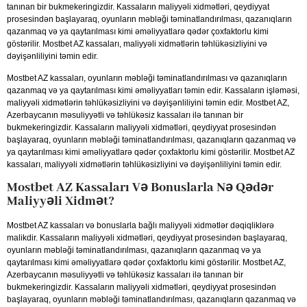
tanınan bir bukmekeringizdir. Kassaların maliyyəli xidmətləri, qeydiyyat
prosesindən başlayaraq, oyunların məbləği təminatlandırılması, qazanıqların
qazanmaq və ya qaytarılması kimi əməliyyatlarə qədər çoxfaktorlu kimi
göstərilir. Mostbet AZ kassaları, maliyyəli xidmətlərin təhlükəsizliyini və
dəyişənliliyini təmin edir.
Mostbet AZ kassaları, oyunların məbləği təminatlandırılması və qazanıqların
qazanmaq və ya qaytarılması kimi əməliyyatları təmin edir. Kassaların işləməsi,
maliyyəli xidmətlərin təhlükəsizliyini və dəyişənliliyini təmin edir. Mostbet AZ,
Azerbaycanın məsuliyyətli və təhlükəsiz kassaları ilə tanınan bir
bukmekeringizdir. Kassaların maliyyəli xidmətləri, qeydiyyat prosesindən
başlayaraq, oyunların məbləği təminatlandırılması, qazanıqların qazanmaq və
ya qaytarılması kimi əməliyyatlarə qədər çoxfaktorlu kimi göstərilir. Mostbet AZ
kassaları, maliyyəli xidmətlərin təhlükəsizliyini və dəyişənliliyini təmin edir.
Mostbet AZ Kassaları Və Bonuslarla Nə Qədər
Maliyyəli Xidmət?
Mostbet AZ kassaları və bonuslarla bağlı maliyyəli xidmətlər dəqiqliklərə
malikdir. Kassaların maliyyəli xidmətləri, qeydiyyat prosesindən başlayaraq,
oyunların məbləği təminatlandırılması, qazanıqların qazanmaq və ya
qaytarılması kimi əməliyyatlarə qədər çoxfaktorlu kimi göstərilir. Mostbet AZ,
Azerbaycanın məsuliyyətli və təhlükəsiz kassaları ilə tanınan bir
bukmekeringizdir. Kassaların maliyyəli xidmətləri, qeydiyyat prosesindən
başlayaraq, oyunların məbləği təminatlandırılması, qazanıqların qazanmaq və