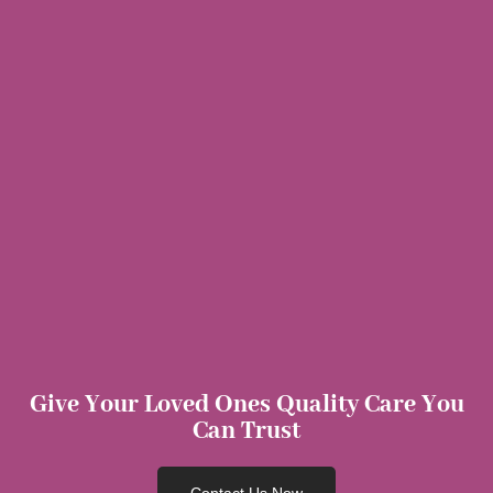
Give Your Loved Ones Quality Care You
Can Trust
Contact Us Now