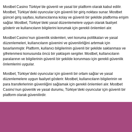
Mostbet Casino Türkiye’de güvenli ve yasal bir platform olarak kabul edilir.
Mostbet, Türkiye’deki oyuncular için güvenli bir giriş noktası sunar. Mostbet
güncel giriş sayfası, kullanıcılarına kolay ve güvenli bir şekilde platforma erişim
sağlar. Mostbet, Türkiye’deki yasal düzenlemelere uygun olarak faaliyet
gösterir ve kullanıcıların bilgilerini korumak için gerekli önlemleri alır.
Mostbet Casino’nun güvenlik sistemleri, veri koruma politikaları ve yasal
düzenlemeleri, kullanıcıların güvenini ve güvenilirliğini artırmak için
tasarlanmıştır. Platform, kullanıcı bilgilerinin güvenli bir şekilde saklanması ve
şifrelenmesi konusunda öncü bir yaklaşım sergiler. Mostbet, kullanıcıların
paralarının ve bilgilerinin güvenli bir şekilde korunması için gerekli güvenlik
önlemlerini uygular.
Mostbet, Türkiye’deki oyuncular için güvenli bir ortam sağlar ve yasal
düzenlemelere uygun faaliyet gösterir. Mostbet, kullanıcıların bilgilerinin ve
para transferlerinin güvenliğini sağlamak için gerekli önlemleri alır. Mostbet
Casino’nun güvenlik ve yasal durumu, Türkiye’deki oyuncular için güvenli bir
platform olarak güvenilirdir.