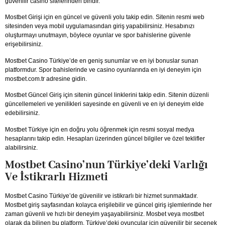
güvenilir casino sitelerinden biridir.
Mostbet Girişi için en güncel ve güvenli yolu takip edin. Sitenin resmi web
sitesinden veya mobil uygulamasından giriş yapabilirsiniz. Hesabınızı
oluşturmayı unutmayın, böylece oyunlar ve spor bahislerine güvenle
erişebilirsiniz.
Mostbet Casino Türkiye’de en geniş sunumlar ve en iyi bonuslar sunan
platformdur. Spor bahislerinde ve casino oyunlarında en iyi deneyim için
mostbet.com.tr adresine gidin.
Mostbet Güncel Giriş için sitenin güncel linklerini takip edin. Sitenin düzenli
güncellemeleri ve yenilikleri sayesinde en güvenli ve en iyi deneyim elde
edebilirsiniz.
Mostbet Türkiye için en doğru yolu öğrenmek için resmi sosyal medya
hesaplarını takip edin. Hesapları üzerinden güncel bilgiler ve özel teklifler
alabilirsiniz.
Mostbet Casino’nun Türkiye’deki Varlığı
Ve İstikrarlı Hizmeti
Mostbet Casino Türkiye’de güvenilir ve istikrarlı bir hizmet sunmaktadır.
Mostbet giriş sayfasından kolayca erişilebilir ve güncel giriş işlemlerinde her
zaman güvenli ve hızlı bir deneyim yaşayabilirsiniz. Mosbet veya mostbet
olarak da bilinen bu platform, Türkiye’deki oyuncular için güvenilir bir seçenek