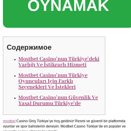
OYNAMAK
Содержимое
Mostbet Casino’nun Türkiye’deki
Varlığı Ve İstikrarlı Hizmeti
Mostbet Casino’nun Türkiye
Oyuncuları Için Farklı
Seçenekleri Ve İstekleri
Mostbet Casino’nun Güvenlik Ve
Yasal Durumu Türkiye’de
mostbet
Casino Giriş Türkiye’ye hoş geldiniz! Resmi ve güvenli bir platformda
oyunlar ve spor bahislerini deneyin. Mostbet Casino Türkiye’de en popüler ve