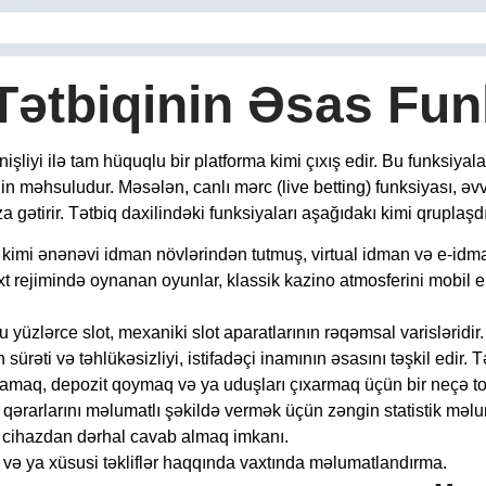
Tətbiqinin Əsas Fun
genişliyi ilə tam hüquqlu bir platforma kimi çıxış edir. Bu funksiya
nin məhsuludur. Məsələn, canlı mərc (live betting) funksiyası, 
 gətirir. Tətbiq daxilindəki funksiyaları aşağıdakı kimi qruplaşd
s kimi ənənəvi idman növlərindən tutmuş, virtual idman və e-idm
xt rejimində oynanan oyunlar, klassik kazino atmosferini mobil e
 yüzlərce slot, mexaniki slot aparatlarının rəqəmsal varisləridir.
ürəti və təhlükəsizliyi, istifadəçi inamının əsasını təşkil edir. T
amaq, depozit qoymaq və ya uduşları çıxarmaq üçün bir neçə tox
 qərarlarını məlumatlı şəkildə vermək üçün zəngin statistik məlu
l cihazdan dərhal cavab almaq imkanı.
ar və ya xüsusi təkliflər haqqında vaxtında məlumatlandırma.