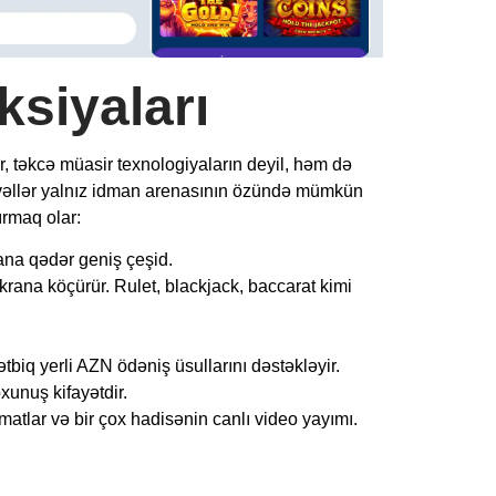
ksiyaları
lar, təkcə müasir texnologiyaların deyil, həm də
əvvəllər yalnız idman arenasının özündə mümkün
ırmaq olar:
ana qədər geniş çeşid.
krana köçürür. Rulet, blackjack, baccarat kimi
ətbiq yerli AZN ödəniş üsullarını dəstəkləyir.
unuş kifayətdir.
matlar və bir çox hadisənin canlı video yayımı.