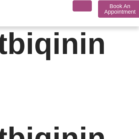
Book An
Appointment
tbiqinin
tbiqinin