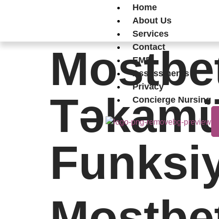
Home
About Us
Services
Contact
Mostbet
EMR
Assessments
Privacy
Təkamü
Concierge Nursing
Funksiy
Mostbet