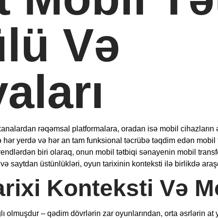
lü Və
aları
nalardan rəqəmsal platformalara, oradan isə mobil cihazların əl
rə hər yerdə və hər an tam funksional təcrübə təqdim edən mobil tə
rendlərdən biri olaraq, onun mobil tətbiqi sənayenin mobil trans
 və saytdan üstünlükləri, oyun tarixinin konteksti ilə birlikdə araş
rixi Konteksti Və Mo
lı olmuşdur – qədim dövrlərin zar oyunlarından, orta əsrlərin at 