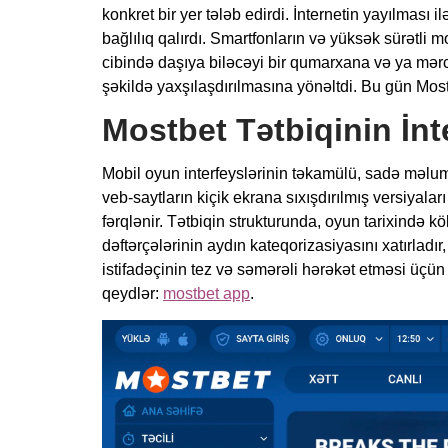
konkret bir yer tələb edirdi. İnternetin yayılmas
bağlılıq qalırdı. Smartfonların və yüksək sürətli m
cibində daşıya biləcəyi bir qumarxana və ya mərc o
şəkildə yaxşılaşdırılmasına yönəltdi. Bu gün Mostbe
Mostbet Tətbiqinin İn
Mobil oyun interfeyslərinin təkamülü, sadə məlumat
veb-saytların kiçik ekrana sıxışdırılmış versiyalar
fərqlənir. Tətbiqin strukturunda, oyun tarixində k
dəftərçələrinin aydın kateqorizasiyasını xatırladır,
istifadəçinin tez və səmərəli hərəkət etməsi üçün 
qeydlər:
mostbet app
.