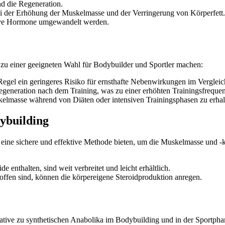
nd die Regeneration.
bei der Erhöhung der Muskelmasse und der Verringerung von Körperfett.
tive Hormone umgewandelt werden.
ie zu einer geeigneten Wahl für Bodybuilder und Sportler machen:
 Regel ein geringeres Risiko für ernsthafte Nebenwirkungen im Vergleic
regeneration nach dem Training, was zu einer erhöhten Trainingsfrequenz
skelmasse während von Diäten oder intensiven Trainingsphasen zu erhal
ybuilding
sie eine sichere und effektive Methode bieten, um die Muskelmasse und
e enthalten, sind weit verbreitet und leicht erhältlich.
toffen sind, können die körpereigene Steroidproduktion anregen.
ternative zu synthetischen Anabolika im Bodybuilding und in der Sport