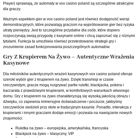
Player) sprawiają, że automaty w vox casino poland są szczególnie atrakcyjne
dla graczy.
Ważnym aspektem gier w vox casino poland jest również dostępność wersji
demonstracyjnych, które pozwalają graczom na wypróbowanie gier bez ryzyka
utraty pieniędzy. Jest to szczególnie przydatne dla osób, które dopiero
rozpoczynają swoją przygodę z kasynami online i chcą zapoznać się z różnymi
tytułami. Funkcja ta umożliwia również przetestowanie strategii gry i
zrozumienie zasad funkcjonowania poszczególnych automatów.
Gry Z Krupierem Na Żywo – Autentyczne Wrażenia
Kasynowe
Dla miłośników autentycznych wrażeń kasynowych vox casino poland oferuje
szeroki wybór gier z krupierem na żywo. Dzięki transmisji w czasie
rzeczywistym, gracze mogą rozgrywać partie ruletki, blackjacka, pokera i
baccarata z prawdziwymi krupierami, w komfortowych warunkach własnego
domu. Gry z krupierem na żywo charakteryzują się wysoką jakością obrazu i
dźwięku, co zapewnia immersyjne doświadczenie i poczucie, jakbyśmy
rzeczywiście siedzieli przy stole w tradycyjnym kasynie. Ponadto, interakcja z
krupierami i innymi graczami dodaje emocji i pozwala na nawiązanie nowych
znajomości.
Ruletka na żywo – europejska, amerykańska, francuska
Blackjack na żywo – klasyczny, VIP