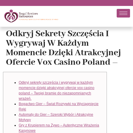
Odkryj Sekrety Szczęścia I
Wygrywaj W Każdym
Momencie Dzięki Atrakcyjnej
Ofercie Vox Casino Poland –
Odkryj sekrety szczęścia i wygrywaj w każdym
momencie dzięki atrakcyjnej ofercie vox casino
poland – Twojej bramie do niezapomnianych
wrażeń.
Bogactwo Gier – Świat Rozrywki na Wyciągnięcie
Ręki
Automaty do Gier – Szeroki Wybór i Atrakcyjne
Motywy
Gry z Krupierem na Żywo – Autentyczne Wrażenia
Kasynowe