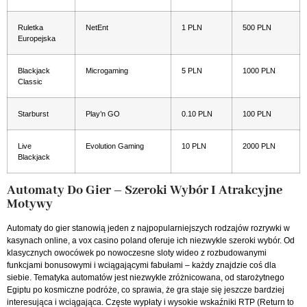
Ruletka
NetEnt
1 PLN
500 PLN
Europejska
Blackjack
Microgaming
5 PLN
1000 PLN
Classic
Starburst
Play’n GO
0.10 PLN
100 PLN
Live
Evolution Gaming
10 PLN
2000 PLN
Blackjack
Automaty Do Gier – Szeroki Wybór I Atrakcyjne
Motywy
Automaty do gier stanowią jeden z najpopularniejszych rodzajów rozrywki w
kasynach online, a vox casino poland oferuje ich niezwykle szeroki wybór. Od
klasycznych owocówek po nowoczesne sloty wideo z rozbudowanymi
funkcjami bonusowymi i wciągającymi fabułami – każdy znajdzie coś dla
siebie. Tematyka automatów jest niezwykle zróżnicowana, od starożytnego
Egiptu po kosmiczne podróże, co sprawia, że gra staje się jeszcze bardziej
interesująca i wciągająca. Częste wypłaty i wysokie wskaźniki RTP (Return to