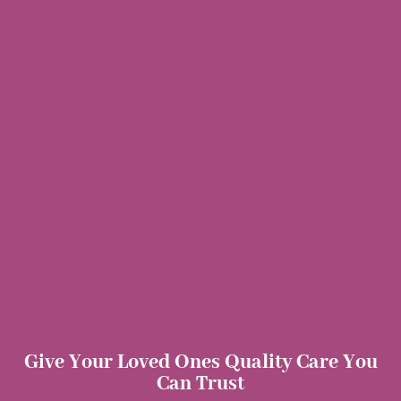
Give Your Loved Ones Quality Care You
Can Trust