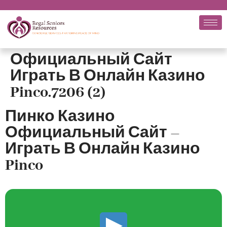
Официальный Сайт
Играть В Онлайн Казино
Pinco.7206 (2)
Пинко Казино
Официальный Сайт –
Играть В Онлайн Казино
Pinco