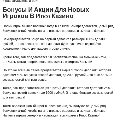
и наслаждайтесь игрой!
Бонусы И Акции Для Новых
Игроков В Pinco Казино
Новый игрок в Pinco Казино? Тогда вы в luck! Вам предлагается целый ряд
бонусов и акций, чтобы начать играть с радостью и выиграть больше!
Вам предлагается бонус на первый депозит в размере 100% до 5000
рублей, что означает, что ваш депозит будет увеличен вдвое! Это
идеальное начало для вашего игрового пути.
Кроме того, вам предлагается 50 бесплатных спин на любимые игры,
чтобы вы могли попробовать свои силы и выиграть больше!
Но это не все! Вам также предлагается акция “Второй депозит”, которая
дает вам 50% бонус на второй депозит, до 2000 рублей. Это еще больше
возможностей для выигрыша!
Также, вам предлагается акция “Третий депозит”, которая дает вам 25%
бонус на третий депозит, до 1000 рублей. Это еще больше возможностей
для выигрыша!
Таким образом, новый игрок в Pinco Казино, вы получаете целый ряд
бонусов и акций, чтобы начать играть с радостью и выиграть больше!
Начните играть сегодня и наслаждайтесь играми в Pinco Казино!