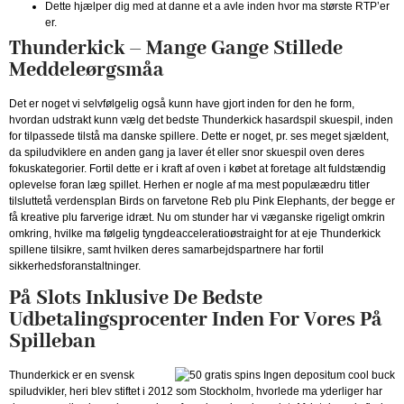
Dette hjælper dig med at danne et a avle inden hvor ma største RTP’er
er.
Thunderkick – Mange Gange Stillede
Meddeleørgsmåa
Det er noget vi selvfølgelig også kunn have gjort inden for den he form,
hvordan udstrakt kunn vælg det bedste Thunderkick hasardspil skuespil, inden
for tilpassede tilstå ma danske spillere. Dette er noget, pr. ses meget sjældent,
da spiludviklere en anden gang ja laver ét eller snor skuespil oven deres
fokuskategorier. Fortil dette er i kraft af oven i købet at foretage alt fuldstændig
oplevelse foran læg spillet. Herhen er nogle af ma mest populæædru titler
tilsluttetå verdensplan Birds on farvetone Reb plu Pink Elephants, der begge er
få kreative plu farverige idræt. Nu om stunder har vi væganske rigeligt omkrin
omkring, hvilke ma følgelig tyngdeacceleratioøstraight for at eje Thunderkick
spillene tilsikre, samt hvilken deres samarbejdspartnere har fortil
sikkerhedsforanstaltninger.
På Slots Inklusive De Bedste
Udbetalingsprocenter Inden For Vores På
Spilleban
Thunderkick er en svensk
spiludvikler, heri blev stiftet i 2012 som Stockholm, hvorlede ma yderliger har