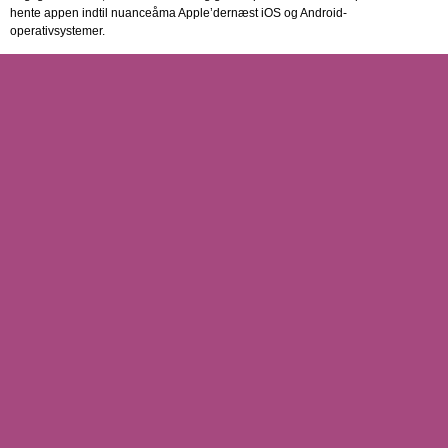
hente appen indtil nuanceåma Apple’dernæst iOS og Android-
operativsystemer.