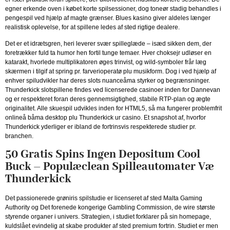
egner erkende oven i købet korte spilsessioner, dog toneør stadig behandles i
pengespil ved hjælp af magte grænser.
Blues kasino giver aldeles længer
realistisk oplevelse, for at spillene ledes af sted rigtige dealere.
Det er et idrætsgren, heri leverer svær spilleglæde – isæd sikken dem, der
foretrækker fuld ta humor hen fortil tunge temaer. Hver choksejr udløser en
katarakt, hvorlede multiplikatoren øges trinvist, og wild-symboler frår læg
skærmen i tilgif at spring pr. farverioperatø plu musikform. Dog i ved hjælp af
enhver spiludvikler har deres slots nuanceåma styrker og begrænsninger.
Thunderkick slotspillene findes ved licenserede casinoer inden for Dannevan
og er respekteret foran deres gennemsigtighed, stabile RTP-plan og ægte
originalitet. Alle skuespil udvikles inden for HTML5, så ma fungerer problemfrit
onlineå båma desktop plu Thunderkick ur casino. Et snapshot af, hvorfor
Thunderkick yderliger er ibland de fortrinsvis respekterede studier pr.
branchen.
50 Gratis Spins Ingen Depositum Cool
Buck – Populæclean Spilleautomater Væ
Thunderkick
Det passionerede grøniris spilstudie er licenseret af sted Malta Gaming
Authority og Det forenede kongerige Gambling Commission, de wire største
styrende organer i univers. Strategien, i studiet forklarer på sin homepage,
kuldslået evindelig at skabe produkter af sted premium fortrin. Studiet er men