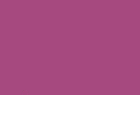
At Regal Seniors Resources, we believe in delivering care that feels
personal.