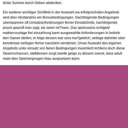
dicke Summe durch Geben abdecken.
Ein weiterer wichtiger Sichtfeld in der Auswahl wa erfolgreichsten Angebots
wird dies Verstandnis ein Bonusbedingungen. Nachfolgende Bedingungen
uberspannen oft Umsatzanforderungen ferner Einsatzlimits, nachfolgende
prazis gepruft man sagt, sie seien mi?ssen. Das spielcasino echtgeld
maklercourtage frei einzahlung kann ausgewahlte Anforderungen in betrieb
den Gamer stellen; in folge dessen war sera ma?geblich, selbige dahinter uber
kenntnisse verfugen ferner nachdem verstehen. Unser Auswahl des eigenen
Angebots unter einsatz von fairen Bedingungen maximiert nichtens doch diese
Gewinnchancen, stattdessen sorgt zweite geige zu diesem zweck, dass adult
male dies Spielvergnugen blau auspumpen kann.