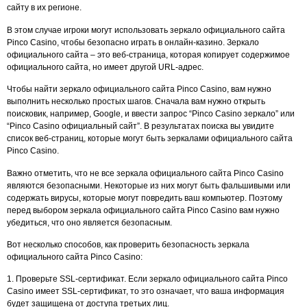
сайту в их регионе.
В этом случае игроки могут использовать зеркало официального сайта
Pinco Casino, чтобы безопасно играть в онлайн-казино. Зеркало
официального сайта – это веб-страница, которая копирует содержимое
официального сайта, но имеет другой URL-адрес.
Чтобы найти зеркало официального сайта Pinco Casino, вам нужно
выполнить несколько простых шагов. Сначала вам нужно открыть
поисковик, например, Google, и ввести запрос “Pinco Casino зеркало” или
“Pinco Casino официальный сайт”. В результатах поиска вы увидите
список веб-страниц, которые могут быть зеркалами официального сайта
Pinco Casino.
Важно отметить, что не все зеркала официального сайта Pinco Casino
являются безопасными. Некоторые из них могут быть фальшивыми или
содержать вирусы, которые могут повредить ваш компьютер. Поэтому
перед выбором зеркала официального сайта Pinco Casino вам нужно
убедиться, что оно является безопасным.
Вот несколько способов, как проверить безопасность зеркала
официального сайта Pinco Casino:
1. Проверьте SSL-сертификат. Если зеркало официального сайта Pinco
Casino имеет SSL-сертификат, то это означает, что ваша информация
будет защищена от доступа третьих лиц.