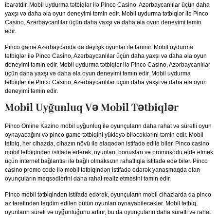
ibarətdir. Mobil uydurma tətbiqlər ilə Pinco Casino, Azərbaycanlılar üçün daha
yaxşı və daha əla oyun deneyimi təmin edir. Mobil uydurma tətbiqlər ilə Pinco
Casino, Azərbaycanlılar üçün daha yaxşı və daha əla oyun deneyimi təmin
edir.
Pinco game Azərbaycanda da dəyişik oyunlar ilə tanınır. Mobil uydurma
tətbiqlər ilə Pinco Casino, Azərbaycanlılar üçün daha yaxşı və daha əla oyun
deneyimi təmin edir. Mobil uydurma tətbiqlər ilə Pinco Casino, Azərbaycanlılar
üçün daha yaxşı və daha əla oyun deneyimi təmin edir. Mobil uydurma
tətbiqlər ilə Pinco Casino, Azərbaycanlılar üçün daha yaxşı və daha əla oyun
deneyimi təmin edir.
Mobil Uyğunluq Və Mobil Tətbiqlər
Pinco Online Kazino mobil uyğunluq ilə oyunçuların daha rahat və sürətli oyun
oynayacağını və pinco game tətbiqini yükləyə biləcəklərini təmin edir. Mobil
tətbiq, her cihazda, cihazın növü ilə əlaqədən istifadə edilə bilər. Pinco casino
mobil tətbiqindən istifadə edərək, oyunları, bonusları və promokodu əldə etmək
üçün internet bağlantısı ilə bağlı olmaksızın rahatlıqla istifadə edə bilər. Pinco
casino promo code ilə mobil tətbiqindən istifadə edərək yanaşmaqda olan
oyunçuların məqsədlərini daha rahat realiz etməsini təmin edir.
Pinco mobil tətbiqindən istifadə edərək, oyunçuların mobil cihazlarda da pinco
az tərəfindən təqdim edilən bütün oyunları oynayabilecəklər. Mobil tətbiq,
oyunların sürəti və uyğunluğunu artırır, bu da oyunçuların daha sürətli və rahat