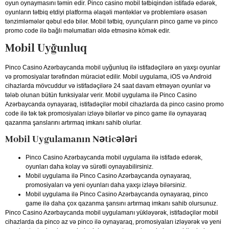
oyun oynaymasını təmin edir. Pinco casino mobil tətbiqindən istifadə edərək,
oyunların tətbiq etdiyi platforma əlaqəli məntəklər və problemlərə əsasən
tənzimləmələr qəbul edə bilər. Mobil tətbiq, oyunçuların pinco game və pinco
promo code ilə bağlı məlumatları əldə etməsinə kömək edir.
Mobil Uyğunluq
Pinco Casino Azərbaycanda mobil uyğunluq ilə istifadəçilərə ən yaxşı oyunlar
və promosiyalar tərəfindən müraciət edilir. Mobil uygulama, iOS və Android
cihazlarda mövcuddur və istifadəçilərə 24 saat davam etməyən oyunlar və
tələb olunan bütün funksiyalar verir. Mobil uygulama ilə Pinco Casino
Azərbaycanda oynayaraq, istifadəçilər mobil cihazlarda da pinco casino promo
code ilə tək tək promosiyaları izləyə bilərlər və pinco game ilə oynayaraq
qazanma şanslarını artırmaq imkanı sahib olurlar.
Mobil Uygulamanın Nəticələri
Pinco Casino Azərbaycanda mobil uygulama ilə istifadə edərək,
oyunları daha kolay və sürətli oynayabilirsiniz.
Mobil uygulama ilə Pinco Casino Azərbaycanda oynayaraq,
promosiyaları və yeni oyunları daha yaxşı izləyə bilərsiniz.
Mobil uygulama ilə Pinco Casino Azərbaycanda oynayaraq, pinco
game ilə daha çox qazanma şansını artırmaq imkanı sahib olursunuz.
Pinco Casino Azərbaycanda mobil uygulamanı yükləyərək, istifadəçilər mobil
cihazlarda da pinco az və pinco ilə oynayaraq, promosiyaları izləyərək və yeni