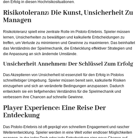
den Erfolg in diesen Hochrisikosituationen.
Risikotoleranz: Die Kunst, Unsicherheit Zu
Managen
Risikotoleranz spielt eine zentrale Rolle im Pistolo-Erlebnis. Spieler müssen
lernen, Unsicherheiten zu bewältigen und kalkulierte Entscheidungen zu
treffen, um Verluste zu minimieren und Gewinne zu maximieren. Das beinhaltet
das Verständnis der Spielmechanik, die Entwicklung effektiver Strategien und
die Anpassung an sich ändernde Umstände.
Unsicherheit Annehmen: Der Schlüssel Zum Erfolg
Das Akzeptieren von Unsicherheit ist essenziell für den Erfolg in Pistolos
schnelllebiger Umgebung. Spieler müssen bereit sein, kalkulierte Risiken
einzugehen und sich an veränderte Bedingungen anzupassen. Dadurch
entwickeln sie ein tiefgehendes Verständnis für die Spielmechanik und
verbessern ihre Chancen auf schnelle Gewinne.
Player Experience: Eine Reise Der
Entdeckung
Das Pistolo-Erlebnis ist oft geprägt von schnellem Engagement und rascher
Weiterentwicklung. Spieler werden in eine Welt voller endloser Möglichkeiten
gezogen, in der jeder Dreh oder jede Entscheidung eine neue Chance auf